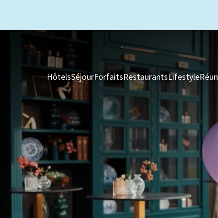
Hôtels
Séjour
Forfaits
Restaurants
Lifestyle
Réun