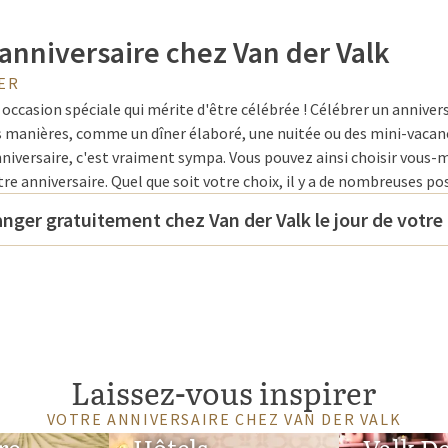
anniversaire chez Van der Valk
ER
 occasion spéciale qui mérite d'être célébrée ! Célébrer un anniver
es manières, comme un dîner élaboré, une nuitée ou des mini-vacan
niversaire, c'est vraiment sympa. Vous pouvez ainsi choisir vous
re anniversaire. Quel que soit votre choix, il y a de nombreuses po
er gratuitement chez Van der Valk le jour de votre 
t le jour de votre anniversaire che
 pouvez également profiter d'un délicieux repas avec un buffet de c
Laissez-vous inspirer
e. Combinez votre anniversaire avec une expérience culinaire et fait
VOTRE ANNIVERSAIRE CHEZ VAN DER VALK
us que dans certains hôtels Van der Valk, vous pouvez même mange
re
Hôtels
Valk De
? Cela vaut notamment pour :