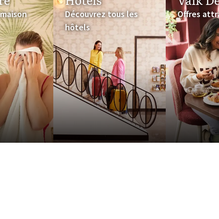
 maison
Découvrez tous les
Offres att
rsfoort-A1
hôtels
ningen-Zuidbroek
sur le site web de l'hôtel et profitez d'un dîner gratuit pour votre a
 chambre d'hôtel pour un annivers
quelqu'un avec une chambre d'hôtel décorée de façon festive ? Ce
alk Nijmegen
en
Van der Valk Amsterdam
, offrent ce service. Compl
vivial.
rivée, vous serez accueilli dans une chambre d'hôtel décorée de fa
orations d'ambiance telles que des ballons, des guirlandes et une
ertains hôtels offrent des extras comme une bouteille de bulles 