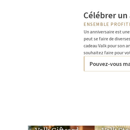
Célébrer un 
ENSEMBLE PROFIT
Un anniversaire est une
peut se faire de divers
cadeau Valk pour son an
souhaitez faire pour vot
votre journée spéciale.
Pouvez-vous mang
Repas gratui
Valk
Chez Van der Valk, vous
dîner à la carte de lux
inoubliable. Saviez-vo
Valk Giftcard
Valk Sto
de votre anniversaire 