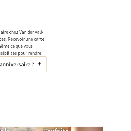
saire chez Van der Valk
ces. Recevoir une carte
-même ce que vous
ssibilités pour rendre
anniversaire ?
z Van der
uisine en direct ou un
es-en une journée
r gratuitement le jour
als
Forfaits