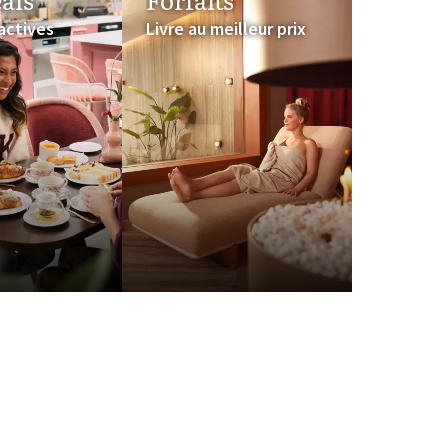
ractives
Livre au meilleur prix
nniversaire.
aire chez
rtains hôtels Van der
étez la surprise et
çon festive. Vous
 carte personnelle avec
ou une sélection de