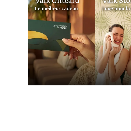
Le meilleur cadeau
Luxe pour la
Van der Valk Ame
Van der Valk Gro
Vérifiez les conditions 
Décorer une
Van der Valk
Voulez-vous surprendre 
Valk, comme
Van der V
profitez d'un séjour con
Qu'attendre? À votre ar
pouvez penser à des déc
votre propre message. C
chocolats de luxe.