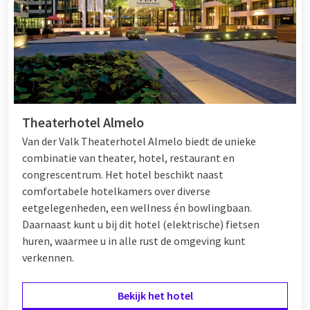
de jaarwisseling wilt vieren: Van der Valk is het perfecte hotel
op oudjaarsdag.
Hotel aanbieding voor 31 december
Ook als u voordelig wilt overnachten met oud en nieuw bent u
Theaterhotel Almelo
bij Van der Valk aan het juiste adres. Zo zijn er verschillende
nieuwjaarsarrangementen
waardoor u volledig verzorgd voor
Van der Valk Theaterhotel Almelo biedt de unieke
een voordelige prijs kunt verblijven in een van de hotels. U
combinatie van theater, hotel, restaurant en
bent uiteraard ook welkom in een Van der Valk hotel zonder
congrescentrum. Het hotel beschikt naast
overnachting. Geniet bijvoorbeeld van een heerlijk
comfortabele hotelkamers over diverse
nieuwjaarsontbijt of - brunch
. Of verleng uw nachtje weg met
eetgelegenheden, een wellness én bowlingbaan.
een
weekendje weg
of begin het jaar extra ontspannen in een
Daarnaast kunt u bij dit hotel (elektrische) fietsen
wellnesshotel
.
huren, waarmee u in alle rust de omgeving kunt
verkennen.
Bekijk het hotel