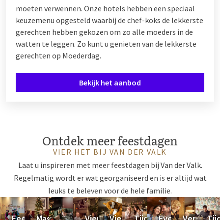
moeten verwennen. Onze hotels hebben een speciaal
keuzemenu opgesteld waarbij de chef-koks de lekkerste
gerechten hebben gekozen om zo alle moeders in de
watten te leggen. Zo kunt u genieten van de lekkerste
gerechten op Moederdag.
Bekijk het aanbod
Ontdek meer feestdagen
VIER HET BIJ VAN DER VALK
Laat u inspireren met meer feestdagen bij Van der Valk.
Regelmatig wordt er wat georganiseerd en is er altijd wat
leuks te beleven voor de hele familie.
Sinterklaas
Kerst
Oud
Valentijnsdag
Pasen
Moederdag
Hemelvaar
Pinkst
V
&
Feest
Magische
Vier
Vier
Tijd
Even
Verleng
Tij