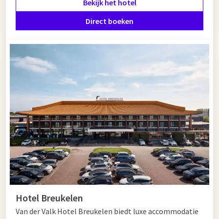
Bekijk het hotel
Rijksmuseum, het Anne Frank Huis en het Van Gogh Museum.
Maak een romantische rondvaart door de grachten of bezoek
Direct boeken
trendy buurten zoals De Pijp, Amsterdam-Noord of de
Jordaan. In de Kalverstraat, PC Hooftstraat en de Negen
Straatjes kunnen shopliefhebbers hun hart ophalen.
Hotel in de buurt van Hoofddorp
Wanneer u op zoek bent naar een hotel in de buurt van
Hoofddorp, biedt Van der Valk Hotel Amsterdam - Amstel
alles wat u zoekt. Luxe kamers, culinaire faciliteiten, wellness,
fitness en uitstekende
bereikbaarheid
maken dit hotel de
perfecte uitvalsbasis voor een veelzijdig verblijf dichtbij
Hoofddorp én Amsterdam. Reserveer vandaag nog en geniet
van comfort en gastvrijheid op topniveau!
Hotel Breukelen
Van der Valk Hotel Breukelen biedt luxe accommodatie