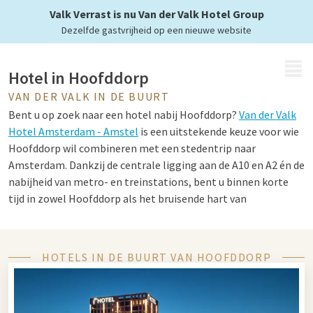
Valk Verrast is nu Van der Valk Hotel Group
Dezelfde gastvrijheid op een nieuwe website
MENU
Hotel in Hoofddorp
VAN DER VALK IN DE BUURT
Bent u op zoek naar een hotel nabij Hoofddorp?
Van der Valk
Hotel Amsterdam - Amstel
is een uitstekende keuze voor wie
Hoofddorp wil combineren met een stedentrip naar
Amsterdam. Dankzij de centrale ligging aan de A10 en A2 én de
nabijheid van metro- en treinstations, bent u binnen korte
tijd in zowel Hoofddorp als het bruisende hart van
Amsterdam. Het hotel biedt niet alleen een uitstekende
bereikbaarheid, maar ook alles wat u nodig heeft voor een
comfortabel en ontspannen verblijf. Denk aan luxe kamers en
HOTELS IN DE BUURT VAN HOOFDDORP
suites, twee uitstekende restaurants, een sfeervolle bar, een
wellness met sauna’s, stoombad en zwembad, en een
moderne fitnessruimte. Ideaal voor zowel een zakelijk verblijf