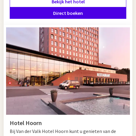
Bekijk het hotel
Hotel in de buurt van de Zaanstreek
Direct boeken
Van der Valk Hotel Amsterdam - Amstel biedt een uitstekende
combinatie van luxe, comfort en een gunstige locatie. Geniet
van ruime, modern ingerichte kamers, diverse restaurants,
een sfeervolle hotelbar en uitgebreide
wellnessvoorzieningen
met sauna’s, zwembad en fitness. Of u
nu kiest voor een ontspannen ontdekkingstocht door de
Zaanstreek of een culturele citytrip in Amsterdam, dit hotel
biedt het beste van twee werelden. Boek vandaag nog uw
verblijf en laat u verrassen door alles wat deze regio te bieden
heeft.
Hotel Hoorn
Bij Van der Valk Hotel Hoorn kunt u genieten van de