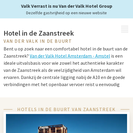
Valk Verrast is nu Van der Valk Hotel Group
Dezelfde gastvrijheid op een nieuwe website
MENU
Hotel in de Zaanstreek
VAN DER VALK IN DE BUURT
Bent u op zoek naar een comfortabel hotel in de buurt van de
Zaanstreek?
Van der Valk Hotel Amsterdam - Amstel
is een
ideale uitvalsbasis voor wie zowel het authentieke karakter
van de Zaanstreek als de veelzijdigheid van Amsterdam wil
ervaren. Dankzij de centrale ligging nabij de A10 en de goede
verbindingen met het openbaar vervoer reist u eenvoudig
naar de Zaanse Schans of het levendige centrum van de
hoofdstad. Perfect voor een afwisselend verblijf met cultuur
en ontspanning.
HOTELS IN DE BUURT VAN ZAANSTREEK
Tips voor in de Zaanstreek en