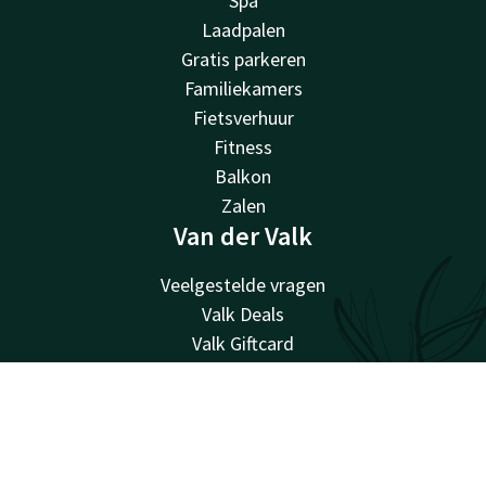
Spa
Laadpalen
Gratis parkeren
Familiekamers
Fietsverhuur
Fitness
Balkon
Zalen
Van der Valk
Veelgestelde vragen
Valk Deals
Valk Giftcard
Valk Store
Valk Business
Account
NL
Valk Events
Valk Life
Zoek & Boek