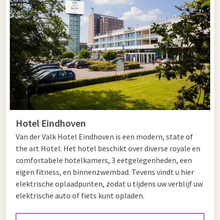
ideaal voor een wandeling of fietstocht. Bezoek daarna
Eindhoven
en ontdek Strijp-S, het Van Abbemuseum of het
Philips Museum. Zo geniet u van rust, cultuur en innovatie in
één dag.
Hotel in de buurt van Leende
Van der Valk Hotel Eindhoven ligt op slechts 15 minuten van
Leende. Verblijf in een comfortabele kamer en profiteer van
Hotel Eindhoven
uitgebreide faciliteiten, drie restaurants en volop
Van der Valk Hotel Eindhoven is een modern, state of
ontspanningsmogelijkheden. De ideale uitvalsbasis voor een
the art Hotel. Het hotel beschikt over diverse royale en
bezoek aan Leende en Eindhoven.
comfortabele hotelkamers, 3 eetgelegenheden, een
eigen fitness, en binnenzwembad. Tevens vindt u hier
elektrische oplaadpunten, zodat u tijdens uw verblijf uw
elektrische auto of fiets kunt opladen.