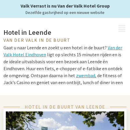
Valk Verrast is nu Van der Valk Hotel Group
Dezelfde gastvrijheid op een nieuwe website
MENU
Hotel in Leende
VAN DER VALK IN DE BUURT
Gaat u naar Leende en zoekt u een hotel in de buurt?
Van der
Valk Hotel Eindhoven
ligt op slechts 15 minuten rijden en is
de ideale uitvalsbasis voor een bezoek aan Leende én
Eindhoven. Huur een fiets, e-chopper of e-fatbike en ontdek
de omgeving. Ontspan daarna in het
zwembad
, de fitness of
Jack's Casino en geniet van een ontbijt, lunch of diner in een
van de drie restaurants.
HOTEL IN DE BUURT VAN LEENDE
Tips voor in Leende en Eindhoven
Leende en Eindhoven combineren natuur en stad. Verken het
Leenderbos met zijn bossen, heide en zandverstuivingen,