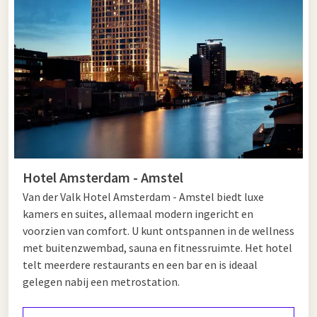
weg of een zakelijke overnachting.
Tips voor in Zandvoort en Amsterdam
Zandvoort en Amsterdam vormen samen een ideale
combinatie voor een afwisselend verblijf. Begin uw dag in
Zandvoort met een ontspannen strandwandeling of een
verfrissende duik in de zee. Houdt u van actie? Dan is Circuit
Zandvoort wellicht iets voor u, waar u spectaculaire
evenementen en races treft. Ook het gezellige centrum van
Hotel Amsterdam - Amstel
Zandvoort, met zijn terrasjes en winkels, is absoluut een
Van der Valk Hotel Amsterdam - Amstel biedt luxe
bezoek waard.
kamers en suites, allemaal modern ingericht en
Vervolgens reist u eenvoudig naar
Amsterdam
. Hier kunt u
voorzien van comfort. U kunt ontspannen in de wellness
wereldberoemde musea zoals het Rijksmuseum en het Anne
met buitenzwembad, sauna en fitnessruimte. Het hotel
Frank Huis ontdekken, een romantische rondvaart door de
telt meerdere restaurants en een bar en is ideaal
grachten maken en wijken als De Pijp of de Jordaan
gelegen nabij een metrostation.
verkennen. Bent u een shopliefhebber? Breng dan een bezoek
aan de Kalverstraat, De Negen Straatjes of de luxe PC