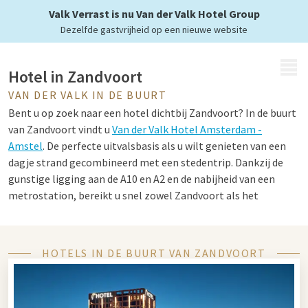
Valk Verrast is nu Van der Valk Hotel Group
Dezelfde gastvrijheid op een nieuwe website
MENU
Hotel in Zandvoort
VAN DER VALK IN DE BUURT
Bent u op zoek naar een hotel dichtbij Zandvoort? In de buurt
van Zandvoort vindt u
Van der Valk Hotel Amsterdam -
Amstel
. De perfecte uitvalsbasis als u wilt genieten van een
dagje strand gecombineerd met een stedentrip. Dankzij de
gunstige ligging aan de A10 en A2 en de nabijheid van een
metrostation, bereikt u snel zowel Zandvoort als het
bruisende centrum van Amsterdam. Naast de uitstekende
bereikbaarheid biedt Hotel Amsterdam - Amstel volop
mogelijkheden voor ontspanning en culinair genieten. Zo
HOTELS IN DE BUURT VAN ZANDVOORT
beschikt het hotel over twee restaurants, een sfeervolle bar,
een uitgebreide wellness met sauna’s en zwembad, en
moderne fitnessfaciliteiten. Ideaal voor een luxe weekendje