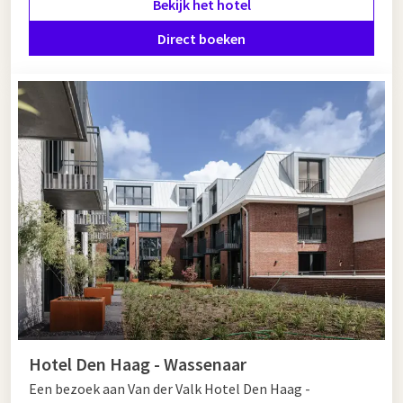
Bekijk het hotel
Hoofdstraat. In zowel Zandvoort als Amsterdam is er voor
ieder wat wils!
Direct boeken
Hotel in de buurt van Zandvoort
Wanneer u op zoek bent naar een hotel in de buurt van
Zandvoort, is Van der Valk Hotel Amsterdam - Amstel een
uitstekende keuze. Dit moderne hotel biedt luxe kamers en
suites, meerdere
restaurants
, een wellnesscentrum, een shop
en fietsverhuur. De ideale plek voor een ontspannen,
veelzijdig en zorgeloos verblijf!
Hotel Den Haag - Wassenaar
Een bezoek aan Van der Valk Hotel Den Haag -