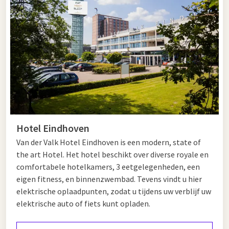
dit veelzijdige hotel tijdens uw bezoek aan Bakel.
Tips voor in Bakel en Eindhoven
Bakel en Eindhoven vormen samen een perfecte mix van
natuur en stad. Begin uw dag in het charmante dorp Bakel, dat
bekend staat om zijn rustige omgeving en mooie natuur.
Maak een wandeling door het Grotelsche Bos, waar u volop
kunt genieten van de rust en frisse lucht. Voor een culturele
ervaring kunt u de eeuwenoude Sint-Willibrorduskerk
Hotel Eindhoven
bezoeken, een historisch hoogtepunt in Bakel.
Van der Valk Hotel Eindhoven is een modern, state of
Na een ochtend in de natuur is het tijd om de dynamische stad
the art Hotel. Het hotel beschikt over diverse royale en
Eindhoven
te verkennen. Eindhoven biedt een breed scala aan
comfortabele hotelkamers, 3 eetgelegenheden, een
activiteiten, van kunst tot technologie. Strijp-S, het creatieve
eigen fitness, en binnenzwembad. Tevens vindt u hier
hart van de stad, is een must-visit met zijn kunstgalerijen,
elektrische oplaadpunten, zodat u tijdens uw verblijf uw
designwinkels en trendy cafés.
elektrische auto of fiets kunt opladen.
Bezoek ook het Van Abbemuseum, waar u een