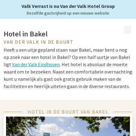
Valk Verrast is nu Van der Valk Hotel Group
Dezelfde gastvrijheid op een nieuwe website
MENU
Hotel in Bakel
VAN DER VALK IN DE BUURT
Heeft u een uitje gepland staan naar Bakel, maar bent u nog
op zoek naar een hotel in Bakel? Op een half uurtje van Bakel
ligt
Van der Valk Eindhoven
. Het hotel is absoluut de moeite
waard om te bezoeken. Naast een comfortabele overnachting
kunt u namelijk als gast ook gratis gebruik maken van de
faciliteiten en heerlijk uiteten gaan in de diverse restaurants.
Zo kunt u culinair genieten in het Live Cooking restaurant of
het à la carte restaurant. Liever alleen een drankje doen?
Bezoek dan de luxe hotelbar en geniet van heerlijke cocktails.
HOTEL IN DE BUURT VAN BAKEL
Bent u met het gezin? Dan bent u bij Hotel Eindhoven ook aan
het juiste adres. Zo kunt overnachten in een familiekamer en
gratis gebruik maken van het
zwembad
. Laat u verrassen door