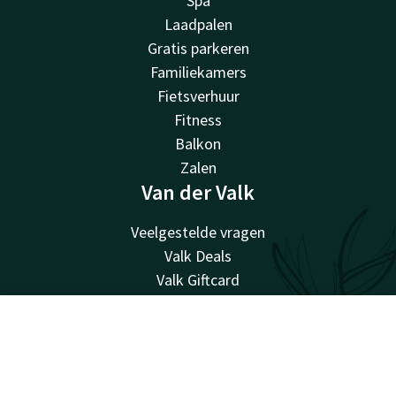
Spa
Laadpalen
Gratis parkeren
Familiekamers
Fietsverhuur
Fitness
Balkon
Zalen
Van der Valk
Veelgestelde vragen
Valk Deals
Valk Giftcard
Valk Store
Valk Business
Account
NL
Valk Events
Valk Life
Zoek & Boek