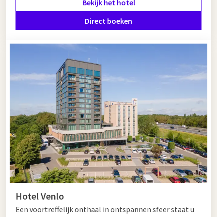
Bekijk het hotel
indrukwekkende collectie moderne kunst kunt bewonderen,
of leer meer over de geschiedenis van de stad in het Philips
Direct boeken
Museum. Bakel en Eindhoven bieden samen een gevarieerde
en inspirerende dag uit.
Hotel in de buurt van Bakel
Op zoek naar een hotel in de buurt van Bakel? Overweeg een
nachtje weg bij Van der Valk Eindhoven. Dit luxe hotel ligt op
slechts 30 minuten van Bakel en biedt naast een
comfortabele overnachting ook meerdere faciliteiten en
restaurants aan. Bij Van der Valk Eindhoven bent u aan het
juiste adres wanneer u op zoek bent naar een volledig
verzorgde overnachting.
Hotel Venlo
Een voortreffelijk onthaal in ontspannen sfeer staat u