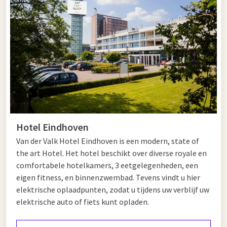
Tips voor in Helmond en Eindhoven
Helmond en Eindhoven zijn twee bruisende steden met veel
bezienswaardigheden
en activiteiten. Begin uw dag in
Helmond met een bezoek aan het prachtige Kasteel
Helmond, een middeleeuws kasteel dat nu een museum is.
Vervolgens kunt u heerlijk wandelen door de omliggende
kasteeltuin of een bezoek brengen aan Kunsthal Helmond
voor moderne kunst.
Hotel Eindhoven
Vanuit Helmond is het slechts een korte rit naar Eindhoven,
Van der Valk Hotel Eindhoven is een modern, state of
de stad van innovatie en design. Een bezoek aan het Philips
the art Hotel. Het hotel beschikt over diverse royale en
Museum geeft u inzicht in de rijke geschiedenis van deze
comfortabele hotelkamers, 3 eetgelegenheden, een
technologische pionier. Strijp-S, de creatieve hotspot van
eigen fitness, en binnenzwembad. Tevens vindt u hier
Eindhoven, is de ideale plek om kunstgalerijen, unieke
elektrische oplaadpunten, zodat u tijdens uw verblijf uw
boetieks en hippe cafés te verkennen.
elektrische auto of fiets kunt opladen.
Voor een vleugje natuur kunt u een wandeling maken door het