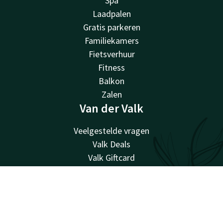
Spa
Laadpalen
Gratis parkeren
Familiekamers
Fietsverhuur
Fitness
Balkon
Zalen
Van der Valk
Veelgestelde vragen
Valk Deals
Valk Giftcard
Valk Store
Valk Business
Account
NL
Valk Events
Valk Life
Zoek & Boek