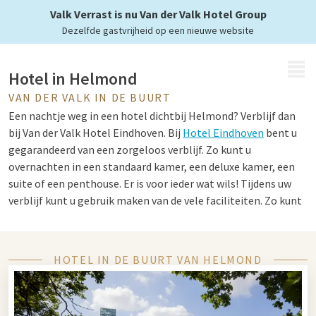
Valk Verrast is nu Van der Valk Hotel Group
Dezelfde gastvrijheid op een nieuwe website
MENU
Hotel in Helmond
VAN DER VALK IN DE BUURT
Een nachtje weg in een hotel dichtbij Helmond? Verblijf dan
bij Van der Valk Hotel Eindhoven. Bij
Hotel Eindhoven
bent u
gegarandeerd van een zorgeloos verblijf. Zo kunt u
overnachten in een standaard kamer, een deluxe kamer, een
suite of een penthouse. Er is voor ieder wat wils! Tijdens uw
verblijf kunt u gebruik maken van de vele faciliteiten. Zo kunt
u onder andere een fiets, e-chopper of e-fatbike huren en de
omgeving verkennen. Wilt u liever iets ondernemen in het
hotel? Ook dat is mogelijk. Zo kunt u gebruik maken van het
HOTEL IN DE BUURT VAN HELMOND
zwembad
, de fitness, roomservice en Jack’s Casino. Geniet
vervolgens in een van de culinaire restaurants en maak uw
nachtje weg compleet.