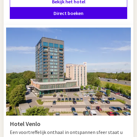
Bekijk het hotel
Genneper Parken-gebied in Eindhoven, waar u kunt
ontspannen in de groene omgeving. Eindig uw dag met een
Direct boeken
diner in een van de uitstekende restaurants en kom tot rust in
Hotel Eindhoven.
Hotel in de buurt van Helmond
Wanneer u wilt verblijven in een hotel in de buurt van
Helmond is Van der Valk Eindhoven is een uitstekende keuze.
Dit moderne hotel ligt op slechts 20 minuten van Helmond en
biedt comfortabele kamers, uitgebreide faciliteiten en
culinaire verwennerij. Voor zowel ontspanning als een zakelijk
verblijf is Van der Valk Hotel Eindhoven ideaal.
Hotel Venlo
Een voortreffelijk onthaal in ontspannen sfeer staat u