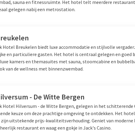
bad, sauna en fitnessruimte. Het hotel telt meerdere restaurant
et Van Gogh Museum, het
deaal gelegen nabij een metrostation.
 Museum. Ontdek de Jordaan, De
e grachten of struin door De
estaurants of gezellige cafés.
Breukelen
lk Hotel Breukelen biedt luxe accommodatie en stijlvolle vergade
eveen
jke en particuliere gasten. Het hotel is centraal gelegen en goed 
 luxe kamers en themasuites met sauna, stoomcabine en bubbelb
e
kamers en suites
, meerdere
ook van de wellness met binnenzwembad.
una's, zwembad en fitnessruimte.
nkeveense Plassen met een
 het beste van stad en natuur.
ilversum - De Witte Bergen
k Hotel Hilversum - de Witte Bergen, gelegen in het schitterende G
kende keuze om deze prachtige omgeving te ontdekken. Het hotel
zijn uitstekende prijs-kwaliteitsverhouding. Geniet van moderne
 heerlijk restaurant en waag een gokje in Jack's Casino.