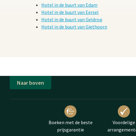
Hotel in de buurt van Edam
Hotel in de buurt van Eersel
Hotel in de buurt van Geldrop
Hotel in de buurt van Giethoorn
Naar boven
Boeken met de beste
Voordelige
prijsgarantie
arrangement