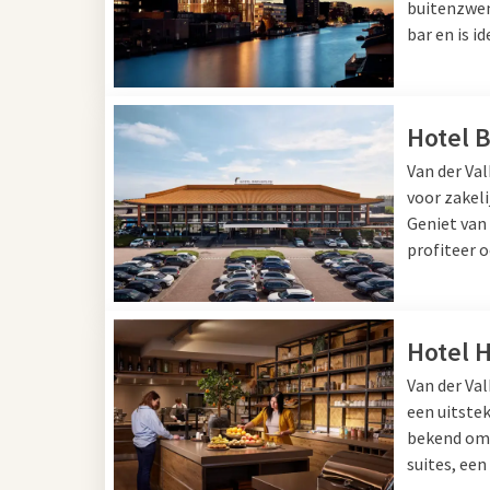
buitenzwem
Ook
Amsterdam
ligt binnen handbereik. Bezoek h
bar en is i
Rijksmuseum, het Anne Frank Huis of het Stedelijk
Pijp of Amsterdam-Oost, maak een rondvaart door d
Negen Straatjes. Sluit de dag af in een van de vele r
Hotel 
Van der Va
Hotel in de buurt van Vink
voor zakeli
Geniet van
Van der Valk Hotel Amsterdam - Amstel biedt ruim
profiteer 
restaurants, een stijlvolle bar en wellness met sa
Zo combineert u een ontspannen verblijf aan de Vi
bezoek aan Amsterdam. Boek vandaag nog en ontdek
Hotel H
Van der Val
een uitste
bekend om 
suites, een