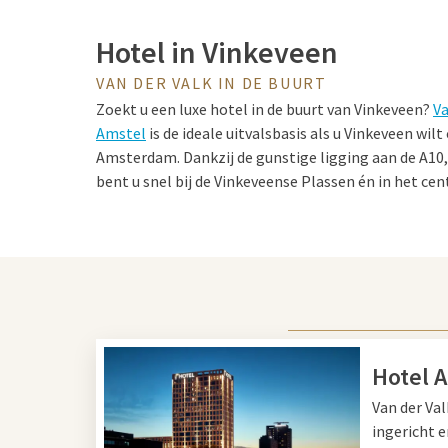
Hotel in Vinkeveen
VAN DER VALK IN DE BUURT
Zoekt u een luxe hotel in de buurt van Vinkeveen?
Va
Amstel
is de ideale uitvalsbasis als u Vinkeveen w
Amsterdam. Dankzij de gunstige ligging aan de A10,
bent u snel bij de Vinkeveense Plassen én in het c
voor een verblijf vol ontspanning en cultuur.
Tips voor in Vinkeveen en
Vinkeveen staat bekend om de Vinkeveense Plassen
watersport en natuur. Huur een boot of sloep, ga 
Hotel 
ontdek de vele eilandjes. Geniet van een drankje aa
Van der Va
wandeling door natuurgebied Botshol of langs de A
ingericht 