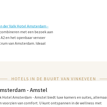
n der Valk Hotel Amsterdam -
ilt combineren met een bezoek aan
 A2 en het openbaar vervoer
entrum van Amsterdam. Ideaal
 Amsterdam
HOTELS IN DE BUURT VAN VINKEVEEN
, een geliefde bestemming voor
suppen, zwemmen of duiken en
Amsterdam - Amstel
n het water of maak een
lk Hotel Amsterdam - Amstel biedt luxe kamers en suites, allema
mstel.
en voorzien van comfort. U kunt ontspannen in de wellness met