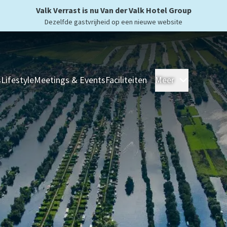
Valk Verrast is nu Van der Valk Hotel Group
Dezelfde gastvrijheid op een nieuwe website
s
Lifestyle
Meetings & Events
Faciliteiten
Meer
Hotels
Ove