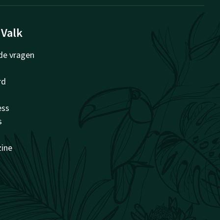
 Valk
de vragen
rd
ess
s
zine