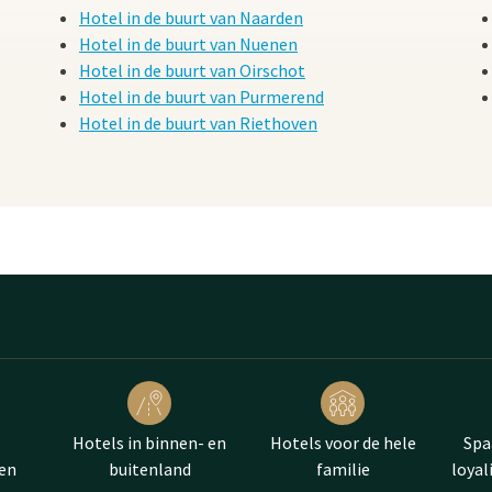
Hotel in de buurt van Naarden
Hotel in de buurt van Nuenen
Hotel in de buurt van Oirschot
Hotel in de buurt van Purmerend
Hotel in de buurt van Riethoven
Hotels in binnen- en
Hotels voor de hele
Spa
en
buitenland
familie
loya