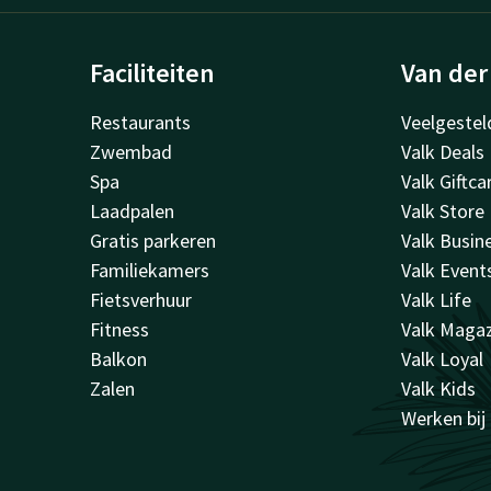
Faciliteiten
Van der
Restaurants
Veelgestel
Zwembad
Valk Deals
Spa
Valk Giftca
Laadpalen
Valk Store
Gratis parkeren
Valk Busin
Familiekamers
Valk Event
Fietsverhuur
Valk Life
Fitness
Valk Maga
Balkon
Valk Loyal
Zalen
Valk Kids
Werken bij