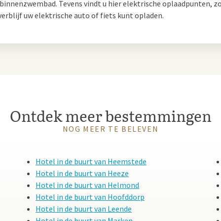
n binnenzwembad. Tevens vindt u hier elektrische oplaadpunten, z
verblijf uw elektrische auto of fiets kunt opladen.
sel
nuten van Steensel. Verblijf in
teiten, drie restaurants en
uitvalsbasis voor een bezoek aan
Ontdek meer bestemmingen
NOG MEER TE BELEVEN
Hotel in de buurt van Heemstede
Hotel in de buurt van Heeze
Hotel in de buurt van Helmond
Hotel in de buurt van Hoofddorp
Hotel in de buurt van Leende
Hotel in de buurt van Marken