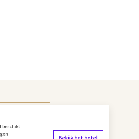
l beschikt
igen
Bekijk het hotel