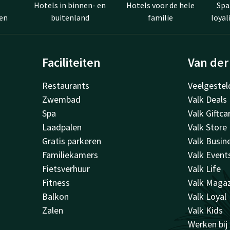
Hotels in binnen- en
Hotels voor de hele
Spa
en
buitenland
familie
loya
Faciliteiten
Van der
Restaurants
Veelgestel
Zwembad
Valk Deals
Spa
Valk Giftca
Laadpalen
Valk Store
Gratis parkeren
Valk Busin
Familiekamers
Valk Event
Fietsverhuur
Valk Life
Fitness
Valk Maga
Balkon
Valk Loyal
Zalen
Valk Kids
Werken bij