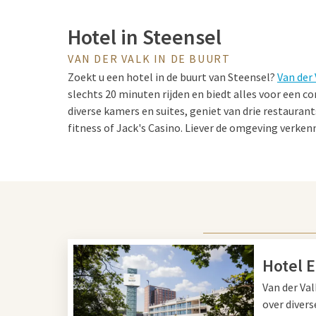
Hotel in Steensel
VAN DER VALK IN DE BUURT
Zoekt u een hotel in de buurt van Steensel?
Van der
slechts 20 minuten rijden en biedt alles voor een com
diverse kamers en suites, geniet van drie restauran
fitness of Jack's Casino. Liever de omgeving verken
e-fatbike.
Tips voor in Steensel en E
Steensel en Eindhoven combineren natuur en stad.
fietstocht door de Cartierheide en ontdek daarna h
Hotel 
Strijp-S, het Van Abbemuseum of het Philips Museu
Van der Val
natuur, cultuur en innovatie.
over diver