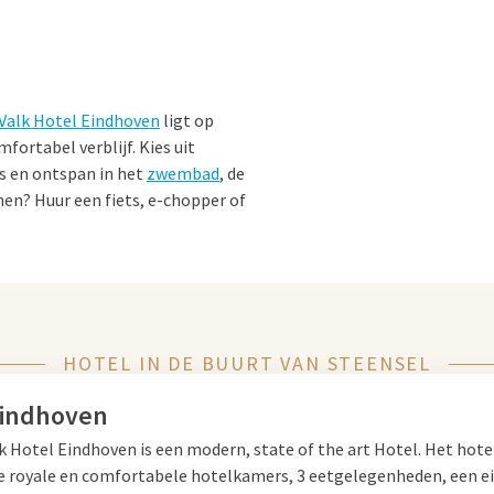
 Valk Hotel Eindhoven
ligt op
fortabel verblijf. Kies uit
ts en ontspan in het
zwembad
, de
nen? Huur een fiets, e-chopper of
indhoven
HOTEL IN DE BUURT VAN STEENSEL
 Maak een wandeling of
et bruisende
Eindhoven
. Bezoek
Eindhoven
m en geniet van een dag vol
k Hotel Eindhoven is een modern, state of the art Hotel. Het hote
se royale en comfortabele hotelkamers, 3 eetgelegenheden, een e