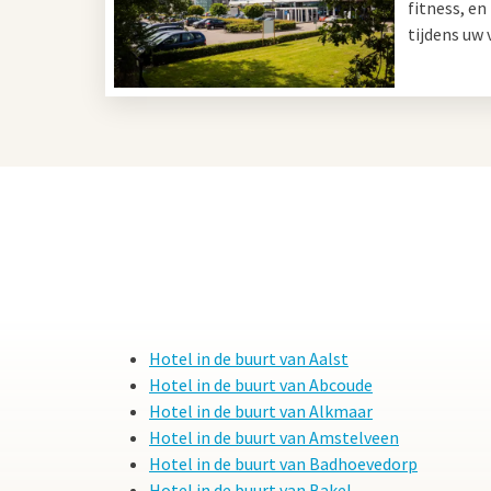
fitness, e
tijdens uw 
Hotel in de buurt van Steen
Van der Valk Hotel Eindhoven ligt op ongeveer 20 mi
een comfortabele kamer en profiteer van luxe facili
uitgebreide ontspanningsmogelijkheden. De ideale 
Steensel en Eindhoven.
Hotel in de buurt van Aalst
Hotel in de buurt van Abcoude
Hotel in de buurt van Alkmaar
Hotel in de buurt van Amstelveen
Hotel in de buurt van Badhoevedorp
Hotel in de buurt van Bakel