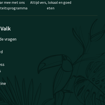
ar mee met ons
Altijd vers, lokaal en goed
liteitsprogramma
eten
 Valk
de vragen
rd
ess
s
zine