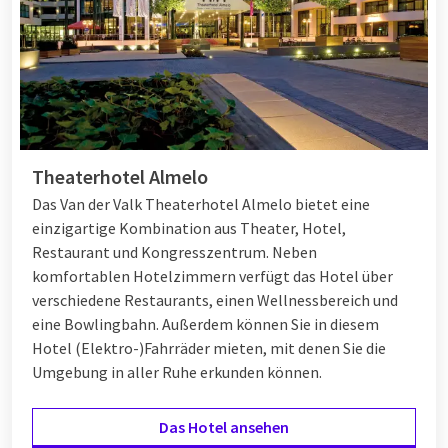
Valentinstagshotel zu übernachten. So sind unsere
Suiten
die
perfekte Basis für einen romantischen Aufenthalt und
verwandelt Valentinstag in einen speziellen Aufenthalt voller
Romantik.
verandert Valentijnsdag in een speciaal verblijf vol
romantiek.
Theaterhotel Almelo
Valentinstag Geschenk
Das Van der Valk Theaterhotel Almelo bietet eine
Ein originelles Valentinstag Geschenk muss nicht kompliziert
einzigartige Kombination aus Theater, Hotel,
sein. Wo Blumen oder Schokolade vergänglich sind, bietet ein
Restaurant und Kongresszentrum. Neben
Erlebnis bleibende Erinnerungen. Mit einem kurzen
komfortablen Hotelzimmern verfügt das Hotel über
Valentinstagsurlaub geben Sie mehr als ein Geschenk, Sie
verschiedene Restaurants, einen Wellnessbereich und
geben ein wunderbares Erlebnis. Gemeinsam in einem
eine Bowlingbahn. Außerdem können Sie in diesem
luxuriösen Zimmer aufwachen, entspannt frühstücken und die
Hotel (Elektro-)Fahrräder mieten, mit denen Sie die
luxuriösen Einrichtungen genießen, machen dieses Geschenk
Umgebung in aller Ruhe erkunden können.
einzigartig. Es ist der Weg, um Valentinstag unvergesslich zu
machen.
Das Hotel ansehen