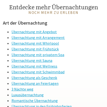
Entdecke mehr Übernachtungen
Aufenthalt innerhalb des Rings von
NOCH MEHR ZU ERLEBEN
Amsterdam
Art der Übernachtung
Wählen Sie für einen komfortablen Aufenthalt innerhalb des
Übernachtung mit Angebot
Rings von Amsterdam in
Van der Valk Amsterdam Amstel
. Das
Übernachtung mit Arrangement
Hotel bietet ausgezeichnete Parkmöglichkeiten, ein
Übernachtung mit Whirlpool
Schwimmbad,
Wellness-Einrichtungen
und verfügt über
Übernachtung mit Frühstück
Zimmerservice. Dank der guten Erreichbarkeit mit
Übernachtung mit privatem Spa
öffentlichen Verkehrsmitteln und der Möglichkeit zu
Übernachtung mit Sauna
Fahrradvermietung
, können Sie die Stadt einfach erkunden.
Übernachtung mit Wellness
Genießen Sie die schönen Zimmer, das
Restaurant
, die Bar und
Übernachtung mit Schwimmbad
das
Buffetrestaurant
. Darüber hinaus bietet das Hotel
Übernachtung als Geschenk
verschiedene
Arrangements
für einen kompletten
Übernachtung an Feiertagen
Aufenthalt.
3 Nächte weg
Luxusübernachtung
Romantische Übernachtung
Übernachtung in den Frühjahrsferien