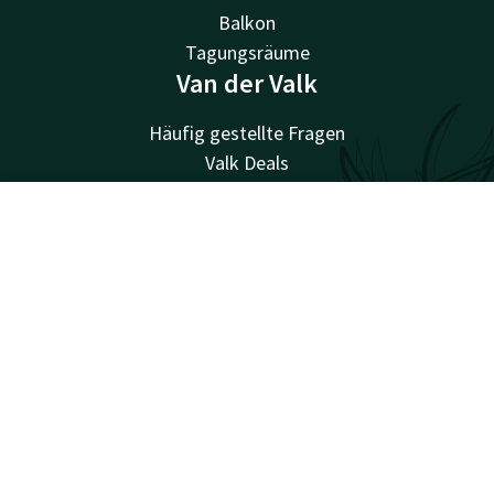
Balkon
Tagungsräume
Van der Valk
Häufig gestellte Fragen
Valk Deals
Valk Giftcard
Valk Store
Account
DE
Valk Business
Valk Events
Suchen & Buchen
Valk Life
Valk Magazine
Valk Loyal
Valk Kids
Arbeiten bei