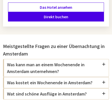
Valk Deals
immer ein Angebot, das Ihren Wünschen
Das Hotel ansehen
entspricht. So können Sie die Stadt erkunden und gleichzeitig
Komfort genießen, ohne Ihr Budget zu überschreiten.
Direkt buchen
Einzigartig und besonders übernachten
in Amsterdam
Meistgestellte Fragen zu einer Übernachtung in
Für diejenigen, die auf der Suche nach etwas Besonderem sind,
Amsterdam
bietet Van der Valk in Amsterdam luxuriöse
Übernachtungsmöglichkeiten, die Ihren Aufenthalt zu etwas
Was kann man an einem Wochenende in
ganz Besonderem machen. Übernachten Sie in einer
Amsterdam unternehmen?
luxuriösen Suite und genießen Sie den Komfort und die
Annehmlichkeiten, die Sie bei Van der Valk erwarten dürfen.
Was kostet ein Wochenende in Amsterdam?
Ob Sie sich nun für eine luxuriöse Suite mit Panoramablick
oder ein anderes komfortables Zimmer entscheiden, bei Van
Wat sind schöne Ausflüge in Amsterdam?
der Valk wird Ihr Aufenthalt in Amsterdam zu einem
unvergesslichen Erlebnis.