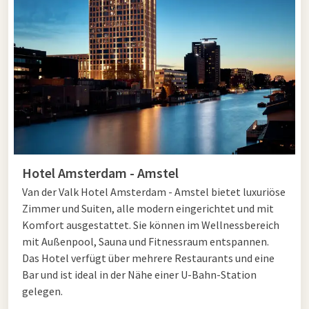
Mit einer Übernachtung in Amsterdam erleben Sie die Stadt
von ihrer besten Seite. Von ikonischen Grachten und
pulsierenden Märkten bis hin zu beeindruckenden Museen und
hippen Vierteln liegt alles zum Greifen nah. Genießen Sie eine
Übernachtung im Herzen der Stadt oder wählen Sie einen
stimmungsvollen Ort knapp außerhalb des Zentrums für
einen ruhigeren Aufenthalt.
Bezahlbar schlafen in Amsterdam
Hotel Amsterdam - Amstel
Van der Valk Hotel Amsterdam - Amstel bietet luxuriöse
Obwohl Amsterdam als eine der teuersten Städte der
Zimmer und Suiten, alle modern eingerichtet und mit
Niederlande bekannt ist, bietet Van der Valk Ihnen
Komfort ausgestattet. Sie können im Wellnessbereich
erschwingliche Übernachtungsmöglichkeiten, die perfekt zu
mit Außenpool, Sauna und Fitnessraum entspannen.
Ihrem Budget passen. Nutzen Sie unsere Frühen Tukan
Das Hotel verfügt über mehrere Restaurants und eine
Wochen für günstige Preise, oder genießen Sie unseren
Bar und ist ideal in der Nähe einer U-Bahn-Station
speziellen Borreldeal. Mit dem 3=2-Deal schlafen Sie drei
gelegen.
Nächte, aber bezahlen Sie nur zwei! Außerdem finden Sie mit