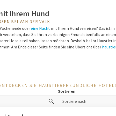
mit Ihrem Hund
SEN BEI VAN DER VALK
 Wochenende oder
eine Nacht
mit Ihrem Hund verreisen? Das ist in
ir verstehen, dass Sie Ihren vierbeinigen Freund ebenfalls an ei
erer Hotels teilhaben lassen möchten. Deshalb ist Ihr Haustier in
mmen! Am Ende dieser Seite finden Sie eine Übersicht über
haustie
den schönsten Naturgebieten
alk-Standorte befinden sich in einer naturreichen Umgebung, dem
ENTDECKEN SIE HAUSTIERFREUNDLICHE HOTEL
n langen Spaziergang mit Ihrem Hund. Streifen Sie gemeinsam du
Sortieren
e Luft an der Küste. Besuchen Sie zum Beispiel eines unserer Hotels
e Kempen oder des vielseitigen Wattenmeergebiets. Entdecken S
Sortiere nach
d Umgebung während eines Kurzurlaubs mit Ihrem Hund!