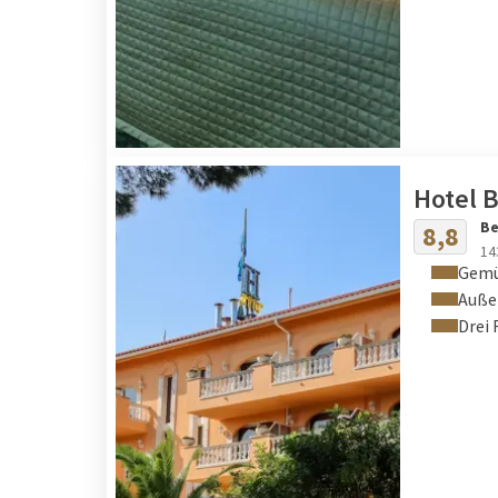
Hotel B
Be
8,8
14
Gemü
Auße
Drei