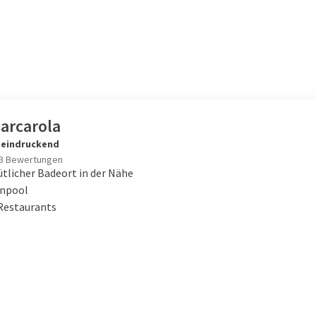
arcarola
eindruckend
3 Bewertungen
tlicher Badeort in der Nähe
npool
 Restaurants