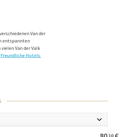
 verschiedenen Van der
nem entspannten
 vielen Van der Valk
rfreundliche Hotels.
 perfekten
S
rch die Wälder oder
 in der Nähe der
Veluwe
,
ie gemeinsam die
80
€
10