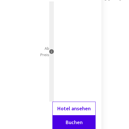
eise und Regeln können
s wenden.
Ab
Preis
Hotel ansehen
Buchen