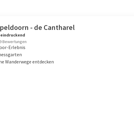
Apeldoorn - de Cantharel
eindruckend
9 Bewertungen
oor-Erlebnis
nessgarten
ne Wanderwege entdecken