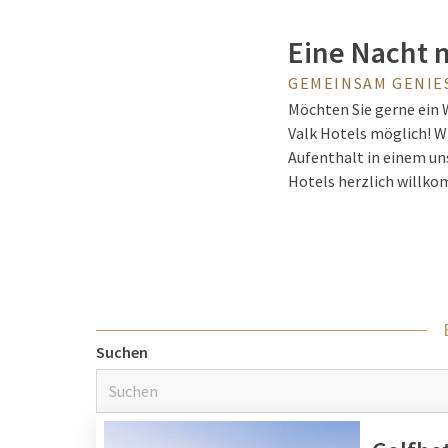
Eine Nacht 
GEMEINSAM GENIES
Möchten Sie gerne ein
Valk Hotels möglich! W
Aufenthalt in einem uns
Hotels herzlich willko
Wandern in 
Verschiedene Van der V
Ausgangspunkt für eine
Suchen
genießen Sie die frisch
des Nationalparks Hog
wunderschöne Natur un