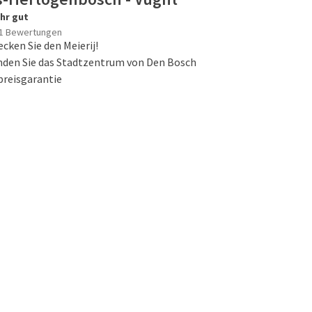
hr gut
reundlichen Hotels anzeigen
1 Bewertungen
cken Sie den Meierij!
nden Sie das Stadtzentrum von Den Bosch
eine Liste der Hotels, in denen Haustiere erlaubt sind. Die Aufpr
preisgarantie
. Für weitere Informationen können Sie sich jederzeit an die Hotel