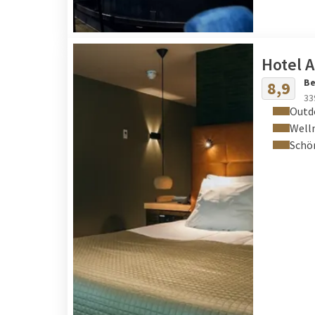
Hotel 
Be
8,9
33
Outd
Well
Schö