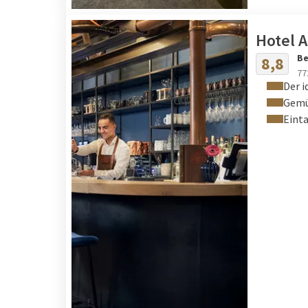
Hotel 
Be
8,8
77
Der i
Gemü
Eint