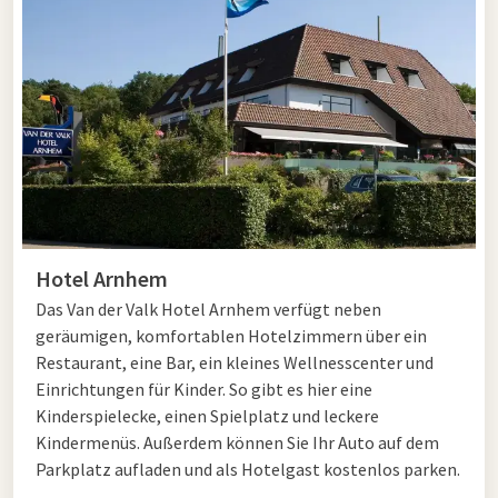
Genießen Sie eine Übernachtung in
Arnheim
In Arnhem gibt es viel zu erleben. Besuchen Sie das berühmte
Freilichtmuseum
, entdecke besondere Tiere in
Burgers' Zoo
,
oder spazieren Sie durch die historische Altstadt. Auch
Liebhaber von Shopping und Gastronomie kommen hier voll
auf ihre Kosten: Das Modeviertel und die gemütlichen
Terrassen im Zentrum machen Ihren Aufenthalt komplett.
Hotel Arnhem
Dank der grünen Lage in der Nähe der Veluwe ist Arnheim
Das Van der Valk Hotel Arnhem verfügt neben
zudem ideal für Naturliebhaber. Entdecken Sie auch
alle
geräumigen, komfortablen Hotelzimmern über ein
Aktivitäten in Arnhem
für eine gelungene Übernachtung.
Restaurant, eine Bar, ein kleines Wellnesscenter und
Einrichtungen für Kinder. So gibt es hier eine
Kinderspielecke, einen Spielplatz und leckere
Bezahlbares Schlafen in Arnhem
Kindermenüs. Außerdem können Sie Ihr Auto auf dem
Parkplatz aufladen und als Hotelgast kostenlos parken.
Eine Nacht weg muss nicht teuer sein. Bei Van der Valk