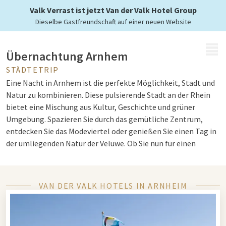
mit Van der Valk
Valk Verrast ist jetzt Van der Valk Hotel Group
Dieselbe Gastfreundschaft auf einer neuen Website
MENÜ
Übernachtung Arnhem
STÄDTETRIP
Eine Nacht in Arnhem ist die perfekte Möglichkeit, Stadt und
Natur zu kombinieren. Diese pulsierende Stadt an der Rhein
bietet eine Mischung aus Kultur, Geschichte und grüner
Umgebung. Spazieren Sie durch das gemütliche Zentrum,
entdecken Sie das Modeviertel oder genießen Sie einen Tag in
der umliegenden Natur der Veluwe. Ob Sie nun für einen
romantischen Ausflug, einen Städtetrip oder einen
Familienurlaub kommen: Arnhem hat für jeden etwas zu
bieten. Kombinieren Sie Ihren Besuch mit einem
VAN DER VALK HOTELS IN ARNHEIM
komfortablen
Aufenthalt bei Van der Valk
und entdecken Sie
die Vielseitigkeit dieses Reiseziels. Sehen Sie sich unsere
aktuellen Arrangements in Arnheim an.