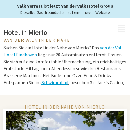
Valk Verrast ist jetzt Van der Valk Hotel Group
Dieselbe Gastfreundschaft auf einer neuen Website
MENÜ
Hotel in Mierlo
VAN DER VALK IN DER NÄHE
Suchen Sie ein Hotel in der Nähe von Mierlo? Das
Van der Valk
Hotel Eindhoven
liegt nur 20 Autominuten entfernt. Freuen
Sie sich auf eine komfortable Übernachtung, ein reichhaltiges
Frühstück, Mittag- oder Abendessen sowie drei Restaurants:
Brasserie Martinus, Het Buffet und Ozzo Food & Drinks.
Entspannen Sie im
Schwimmbad
, besuchen Sie Jack's Casino,
trainieren Sie im Fitnessbereich oder erkunden Sie die
Umgebung mit einem Leihfahrrad. Hier finden Sie alles für
einen rundum gelungenen Aufenthalt.
HOTEL IN DER NÄHE VON MIERLO
Tipps für Mierlo und Eindhoven