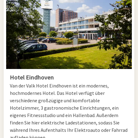
Verbinden Sie Natur und Stadt. Entdecken Sie die Strabrechtse
Heide und genießen Sie eine Wanderung oder Radtour durch
dieses wunderschöne Naturschutzgebiet. Besuchen Sie
anschließend
Eindhoven
mit Highlights wie Strijp-S, dem Van
Abbemuseum und dem Philips Museum. Möchten Sie
entspannen? Dann spazieren Sie durch den Stadswandelpark.
Lassen Sie den Tag bei einem Abendessen oder einer
Übernachtung im Van der Valk Hotel Eindhoven ausklingen.
Hotel Eindhoven
Hotel in der Nähe von Mierlo
Van der Valk Hotel Eindhoven ist ein modernes,
hochmodernes Hotel. Das Hotel verfügt über
Das Van der Valk Hotel Eindhoven liegt nur 20 Minuten von
verschiedene großzügige und komfortable
Mierlo entfernt. Übernachten Sie in einem komfortablen
Hotelzimmer, 3 gastronomische Einrichtungen, ein
Zimmer und profitieren Sie von umfangreichen Einrichtungen
eigenes Fitnessstudio und ein Hallenbad. Außerdem
sowie drei Restaurants. Der ideale Ausgangspunkt für einen
finden Sie hier elektrische Ladestationen, sodass Sie
Tagesausflug oder eine Übernachtung in Mierlo.
während Ihres Aufenthalts Ihr Elektroauto oder Fahrrad
aufladen können.