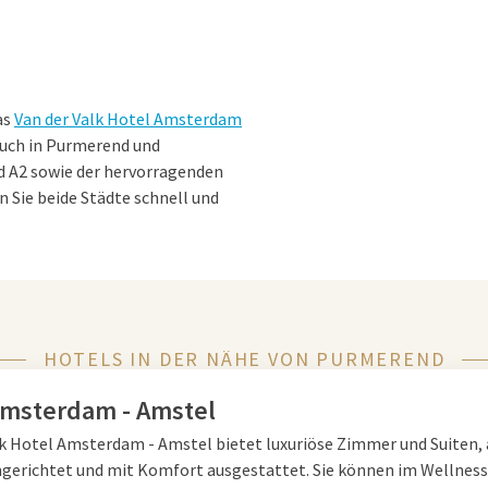
as
Van der Valk Hotel Amsterdam
such in Purmerend und
d A2 sowie der hervorragenden
 Sie beide Städte schnell und
uiten, einladende Restaurants,
inen modernen Fitnessraum.
Amsterdam
HOTELS IN DER NÄHE VON PURMEREND
ichen Atmosphäre. Entdecken Sie
Amsterdam - Amstel
t oder erfahren Sie im
lk Hotel Amsterdam - Amstel bietet luxuriöse Zimmer und Suiten, 
tadt. Wer die Natur bevorzugt,
gerichtet und mit Komfort ausgestattet. Sie können im Wellnes
des Nordholländischen Kanals