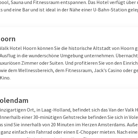
ool, Sauna und Fitnessraum entspannen. Das Hotel verfügt über
 und eine Bar und ist ideal in der Nähe einer U-Bahn-Station gele
Sie das Rijksmuseum, das Van-
men Sie eine Grachtenrundfahrt
jp und Amsterdam-Noord. Ob
Hoorn
tet für jeden etwas.
 Valk Hotel Hoorn können Sie die historische Altstadt von Hoorn 
 Ausflug in die wunderschöne Umgebung unternehmen. Übernachte
merend
luxuriösen Zimmer oder Suiten. Und profitieren Sie von den Einri
 wie dem Wellnessbereich, dem Fitnessraum, Jack's Casino oder g
Kino.
alles für einen komfortablen
immer
oder einer Suite und
und den Fitnessraum. Der ideale
Volendam
 Amsterdam.
nzigartigen Ort, in Laag-Holland, befindet sich das Van der Valk 
Innerhalb einer 30‑minütigen Gehstrecke befinden Sie sich in Vo
s sind Sie innerhalb von 20 Minuten im Herzen Amsterdams. Auß
 ganz einfach ein Fahrrad oder einen E‑Chopper mieten. Nach ein