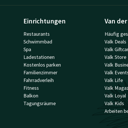
Einrichtungen
Van der
Restaurants
Häufig ges
Schwimmbad
Valk Deals
Spa
Valk Giftca
Ladestationen
Valk Store
Kostenlos parken
Valk Busin
Familienzimmer
Valk Event
Fahrradverleih
Valk Life
Fitness
Valk Maga
Balkon
Valk Loyal
Tagungsräume
Valk Kids
Arbeiten be