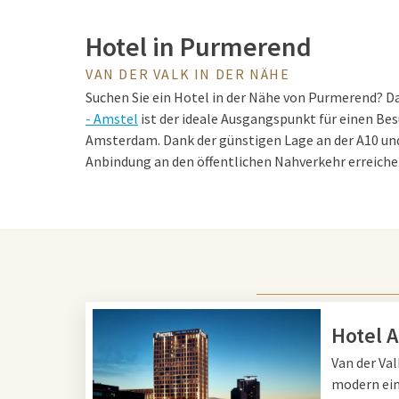
Hotel in Purmerend
VAN DER VALK IN DER NÄHE
Suchen Sie ein Hotel in der Nähe von Purmerend? D
- Amstel
ist der ideale Ausgangspunkt für einen Be
Amsterdam. Dank der günstigen Lage an der A10 un
Anbindung an den öffentlichen Nahverkehr erreichen
bequem. Freuen Sie sich auf luxuriöse Zimmer und S
eine gemütliche Bar, einen Wellnessbereich und e
Tipps für Purmerend und 
Purmerend verbindet Geschichte mit einer gemütl
Hotel 
die historische Altstadt, besuchen Sie den Koemark
Van der Va
Purmerends Museum mehr über die Geschichte der S
modern ein
kann im Erholungsgebiet Het Twiske oder entlang 