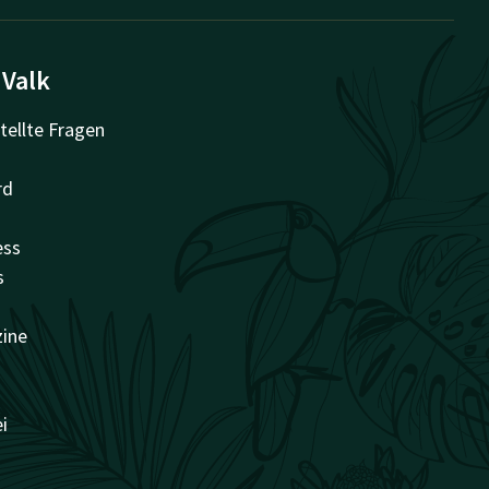
 Valk
tellte Fragen
rd
ess
s
zine
i