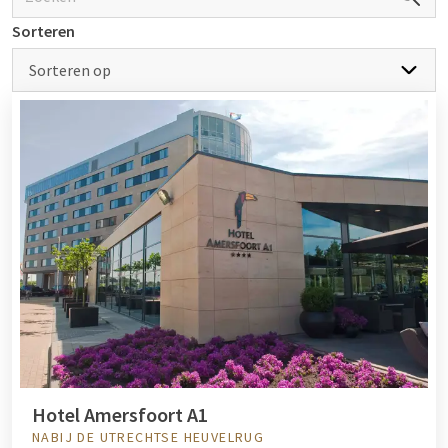
Tijdens een nachtje weg in de natuur zijn er talloze
Sorteren
activiteiten te ondernemen. Maak een wandeling door
uitgestrekte bossen, fiets over kronkelende heidepaden of
Sorteren op
ontdek de lokale flora en fauna in een van de vele
natuurgebieden.
De Veluwe
is bijvoorbeeld een ideale
bestemming voor natuurliefhebbers: u kunt er herten
spotten, fietsen door Nationaal Park De Hoge Veluwe of
wandelen over de zandverstuivingen. Een hotel in de natuur
Veluwe is dan ook perfect voor wie de natuur van dichtbij wil
beleven.
Ook
aan de kust
zijn er volop mogelijkheden. Geniet van een
strandwandeling bij zonsondergang of maak een fietstocht
door de duinen. De meeste Van der Valk hotels in de natuur
bieden een
fietsverhuur
, zodat u zorgeloos de omgeving kunt
verkennen. Op zoek naar meer avontuur? Ontdek
mountainbikeroutes, kano over stille meren of bezoek een
Hotel Amersfoort A1
nabijgelegen natuurpark.
NABIJ DE UTRECHTSE HEUVELRUG