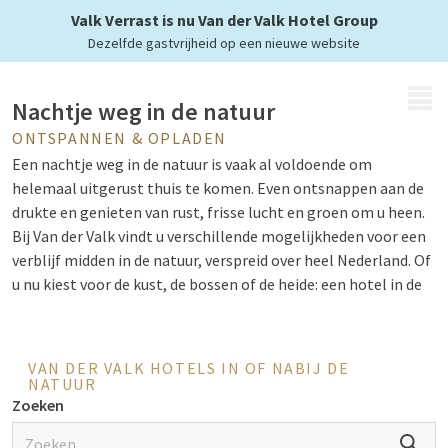
Geniet van de natuur
Valk Verrast is nu Van der Valk Hotel Group
Dezelfde gastvrijheid op een nieuwe website
MENU
Nachtje weg in de natuur
ONTSPANNEN & OPLADEN
Een nachtje weg in de natuur is vaak al voldoende om
helemaal uitgerust thuis te komen. Even ontsnappen aan de
drukte en genieten van rust, frisse lucht en groen om u heen.
Bij Van der Valk vindt u verschillende mogelijkheden voor een
verblijf midden in de natuur, verspreid over heel Nederland. Of
u nu kiest voor de kust, de bossen of de heide: een hotel in de
natuur biedt de perfecte combinatie van ontspanning en
comfort. Kortom, Van der Valk heeft alles voor een geslaagd
verblijf in een hotel in de natuur.
VAN DER VALK HOTELS IN OF NABIJ DE
NATUUR
Zoeken
Activiteiten in de natuur