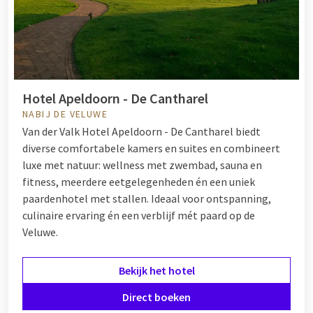
Hotel in de natuur
Sluit uw dag af in een luxe hotel in de natuur van Van der Valk.
Hier geniet u van comfort, gastvrijheid en een prachtig
uitzicht op het groen. Of u nu kiest voor een hotel in de natuur
Hotel Apeldoorn - De Cantharel
op de Veluwe, aan de kust of in het zuiden van Nederland, met
NABIJ DE VELUWE
Van der Valk komt u helemaal tot rust. Na een dag vol
Van der Valk Hotel Apeldoorn - De Cantharel biedt
activiteiten kunt u namelijk ontspannen in de wellness,
diverse comfortabele kamers en suites en combineert
genieten van een heerlijk diner in het restaurant en relaxen
luxe met natuur: wellness met zwembad, sauna en
op de comfortabele kamers.
fitness, meerdere eetgelegenheden én een uniek
Al zin om er op uit te gaan? Bekijk hieronder alle hotels in of
paardenhotel met stallen. Ideaal voor ontspanning,
nabij natuurgebieden.
culinaire ervaring én een verblijf mét paard op de
Veluwe.
Bekijk het hotel
Direct boeken