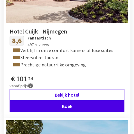
Hotel Cuijk - Nijmegen
Fantastisch
8,6
497 reviews
Verblijf in onze comfort kamers of luxe suites
Sfeervol restaurant
Prachtige natuurrijke omgeving
€
101
24
vanaf
prijs
Bekijk hotel
Boek