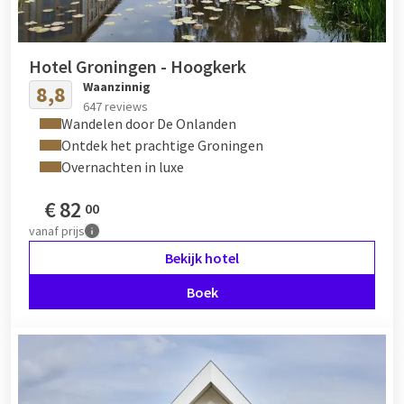
Hotel Groningen - Hoogkerk
Waanzinnig
8,8
647 reviews
Wandelen door De Onlanden
Ontdek het prachtige Groningen
Overnachten in luxe
€
82
00
vanaf
prijs
Bekijk hotel
Boek