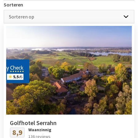
Verschillende Van der Valk locaties zijn gevestigd in een
Sorteren
natuurrijke omgeving, de perfect uitvalsbasis voor een lange
wandeling met uw hond. Struin samen door de bossen of kom
Sorteren op
heerlijk uitwaaien aan de kust. Breng bijvoorbeeld een bezoek
aan een van onze hotels in de buurt van De
Veluwe
, Nationaal
Park Hoge Kempen of het veelzijdige Waddengebied. Ontdek
samen de prachtige natuur en omgeving tijdens een nachtje
weg met uw hond!
Voor meer informatie over de mooiste wandelroutes in de
buurt van onze hotels, kunt u terecht op de pagina over
wandeltochten
. Liever de omgeving op de fiets verkennen?
Bekijk dan de door ons aanbevolen fietsroutes op de pagina
over
fietstochten.
Profiteer van de 3=2 deal
Golfhotel Serrahn
Bent u toe aan een voordelig meerdaags verblijf? Bekijk dan
Waanzinnig
8,9
onze Van der Valk 3=2 aanbieding!
136 reviews