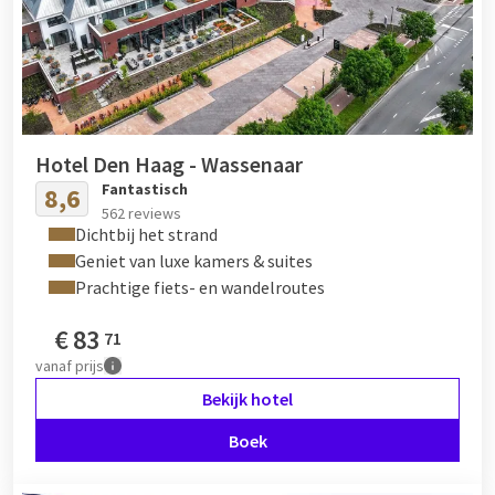
Hotel Den Haag - Wassenaar
Fantastisch
8,6
562 reviews
Dichtbij het strand
Geniet van luxe kamers & suites
Prachtige fiets- en wandelroutes
€
83
71
vanaf
prijs
Bekijk hotel
Boek