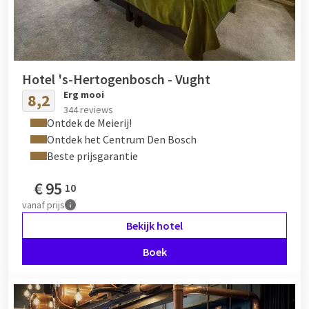
Voor meer informatie kunt ten alle tijden contact opnemen
met de hotels.
Hotel 's-Hertogenbosch - Vught
Erg mooi
8,2
344 reviews
Ontdek de Meierij!
Ontdek het Centrum Den Bosch
Beste prijsgarantie
€
95
10
vanaf
prijs
Bekijk hotel
Boek