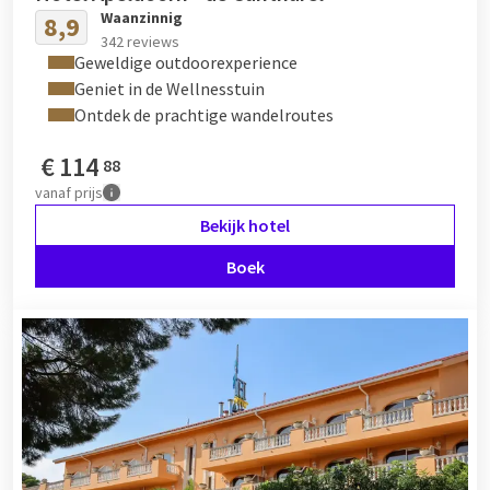
Waanzinnig
8,9
342 reviews
Geweldige outdoorexperience
Geniet in de Wellnesstuin
Ontdek de prachtige wandelroutes
€
114
88
vanaf
prijs
Bekijk hotel
Boek