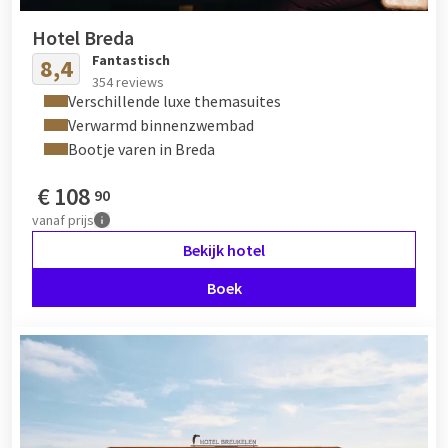
Hotel Breda
Fantastisch
8,4
354 reviews
Verschillende luxe themasuites
Verwarmd binnenzwembad
Bootje varen in Breda
€
108
90
vanaf
prijs
Bekijk hotel
Boek