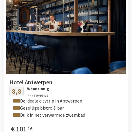
Hotel Antwerpen
Waanzinnig
8,8
777 reviews
De ideale citytrip in Antwerpen
Gezellige bistro & bar
Duik in het verwarmde zwembad
€
101
16