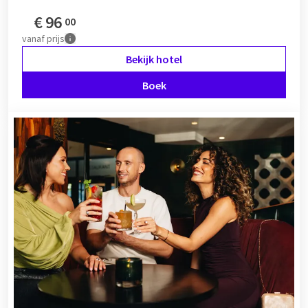
€
96
00
vanaf
prijs
Bekijk hotel
Boek