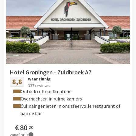
Hotel Groningen - Zuidbroek A7
Waanzinnig
8,8
337 reviews
Ontdek cultuur & natuur
Overnachten in ruime kamers
Culinair genieten in ons sfeervolle restaurant of
aan de bar
€
80
20
vanaf
prijs