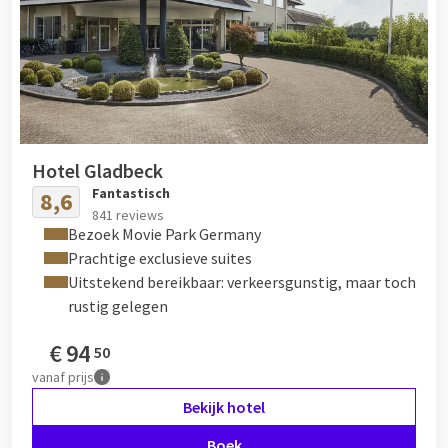
Hotel Gladbeck
Fantastisch
8,6
841 reviews
Bezoek Movie Park Germany
Prachtige exclusieve suites
Uitstekend bereikbaar: verkeersgunstig, maar toch
rustig gelegen
€
94
50
vanaf
prijs
Bekijk hotel
Boek