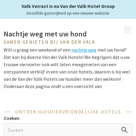
samen met uw hond
Valk Verrast is nu Van der Valk Hotel Group
Dezelfde gastvrijheid op een nieuwe website
MENU
Nachtje weg met uw hond
SAMEN GENIETEN BIJ VAN DER VALK
Wilt u graag een weekend of een
nachtje weg
met uw hond?
Dat kan bij diverse Van der Valk Hotels! We begrijpen dat u uw
trouwe viervoeter ook wilt laten meegenieten van een
ontspannen verblijf in een van onze hotels, daarom is bij veel
van de Van der Valk Hotels uw huisdier meer dan welkom!
Onderaan deze pagina vindt u een overzicht van
huisdiervriendelijke hotels
.
ONTDEK HUISDIERVRIENDELIJKE HOTELS
Wandelen in de mooiste
Zoeken
natuurgebieden