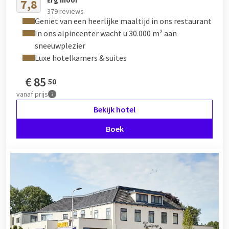
7,8
379 reviews
Geniet van een heerlijke maaltijd in ons restaurant
In ons alpincenter wacht u 30.000 m² aan
sneeuwplezier
Luxe hotelkamers & suites
€
85
50
vanaf
prijs
Bekijk hotel
Boek