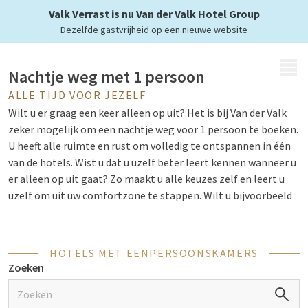
dubbel genieten
Valk Verrast is nu Van der Valk Hotel Group
Dezelfde gastvrijheid op een nieuwe website
MENU
Nachtje weg met 1 persoon
ALLE TIJD VOOR JEZELF
Wilt u er graag een keer alleen op uit? Het is bij Van der Valk
zeker mogelijk om een nachtje weg voor 1 persoon te boeken.
U heeft alle ruimte en rust om volledig te ontspannen in één
van de hotels. Wist u dat u uzelf beter leert kennen wanneer u
er alleen op uit gaat? Zo maakt u alle keuzes zelf en leert u
uzelf om uit uw comfortzone te stappen. Wilt u bijvoorbeeld
een
stedentrip
doen? Dan zijn er genoeg mogelijkheden bij
Van der Valk. De hotels liggen verspreid door heel het land. Zo
kunt u precies kiezen waar u graag een nachtje weg boekt
HOTELS MET EENPERSOONSKAMERS
voor 1 persoon.
Zoeken