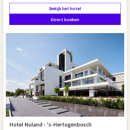
geniet van ruime kamers, gratis parkeergelegenheid en
Bekijk het hotel
uitstekende faciliteiten zoals wellness en fitness. Zo
combineert u betaalbaar slapen met luxe en gemak.
Direct boeken
Uniek en bijzonder overnachten in Den
Bosch
Wilt u uw verblijf extra bijzonder maken? Kies dan voor een
suite of luxe kamer en geniet van extra comfort. Combineer
uw verblijf met een culinair diner in het hotelrestaurant of
ontspan in de wellnessfaciliteiten. Ook gezinnen zijn van
harte welkom: met ruime familiekamers en kindvriendelijke
services wordt een
nachtje weg
een feest voor jong en oud.
Hotel Nuland - 's-Hertogenbosch