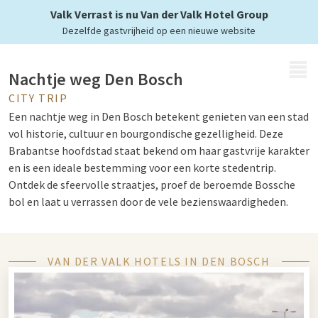
met Van der Valk
Valk Verrast is nu Van der Valk Hotel Group
Dezelfde gastvrijheid op een nieuwe website
MENU
Nachtje weg Den Bosch
CITY TRIP
Een nachtje weg in Den Bosch betekent genieten van een stad
vol historie, cultuur en bourgondische gezelligheid. Deze
Brabantse hoofdstad staat bekend om haar gastvrije karakter
en is een ideale bestemming voor een korte stedentrip.
Ontdek de sfeervolle straatjes, proef de beroemde Bossche
bol en laat u verrassen door de vele bezienswaardigheden.
Combineer uw bezoek met een verblijf bij Van der Valk en
ervaar comfort, gastvrijheid en een zorgeloze overnachting.
Bekijk onze
arrangementen
in Den Bosch voor een compleet
VAN DER VALK HOTELS IN DEN BOSCH
verzorgd verblijf.