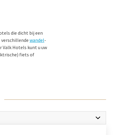
els die dicht bij een
t verschillende
wandel
-
r Valk Hotels kunt u uw
ktrische) fiets of
t beste een kijkje nemen
 naar de
ard kunt verblijven en
t terrein. Zo kunt u
 dichtbij steden en