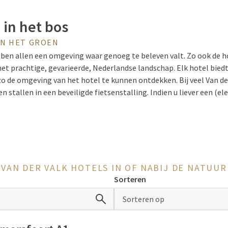
 in het bos
N HET GROEN
ben allen een omgeving waar genoeg te beleven valt. Zo ook de hot
het prachtige, gevarieerde, Nederlandse landschap. Elk hotel bied
o de omgeving van het hotel te kunnen ontdekken. Bij veel Van de
stallen in een beveiligde fietsenstalling. Indien u liever een (ele
ij de meeste hotels ook mogelijk. Voor de details hiervan kunt u he
hotel of telefonisch contact opnemen met het hotel om te vragen
t zijn er diverse Van der Valk Hotels waar u zelf samen met uw pa
oor de paarden staan er speciale paardenboxen en paddocks op he
eten van een verblijf in een hotel in het bos.
VAN DER VALK HOTELS IN OF NABIJ DE NATUUR
Sorteren
t bos
Sorteren op
n hun hart zeker ophalen bij de Van der Valk Hotels. Naast hotels