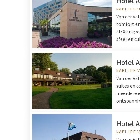
Hotel 
attractieparken heeft V
NABIJ DE 
naar eigen voorkeur kie
Van der Va
komt terug in elk hote
comfort en 
sfeervolle hotelbars Va
SIXX en gr
bij het bos? Bekijk dan
sfeer en cu
overnachten. De hotels 
uw verblijf kunt u de ve
Hotel 
NABIJ DE 
Van der Va
suites en 
meerdere e
ontspanning
Hotel 
NABIJ DE 
Van der Va