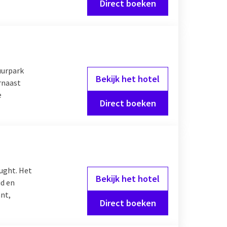
Direct boeken
uurpark
Bekijk het hotel
rnaast
e
Direct boeken
Vught. Het
Bekijk het hotel
id en
ant,
Direct boeken