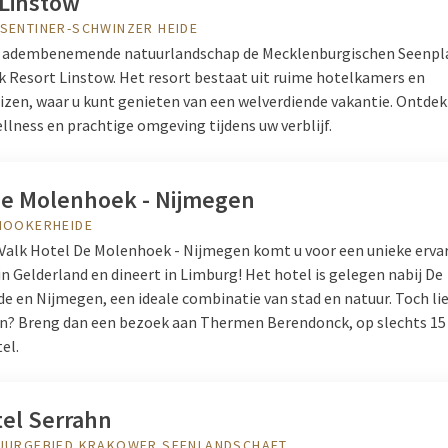
 Linstow
SENTINER-SCHWINZER HEIDE
 adembenemende natuurlandschap de Mecklenburgischen Seenpla
lk Resort Linstow. Het resort bestaat uit ruime hotelkamers en
izen, waar u kunt genieten van een welverdiende vakantie. Ontdek
llness en prachtige omgeving tijdens uw verblijf.
De Molenhoek - Nijmegen
 MOOKERHEIDE
r Valk Hotel De Molenhoek - Nijmegen komt u voor een unieke ervar
n Gelderland en dineert in Limburg! Het hotel is gelegen nabij De
e en Nijmegen, een ideale combinatie van stad en natuur. Toch li
? Breng dan een bezoek aan Thermen Berendonck, op slechts 1
el.
tel Serrahn
TUURGEBIED KRAKOWER SEENLANDSCHAFT