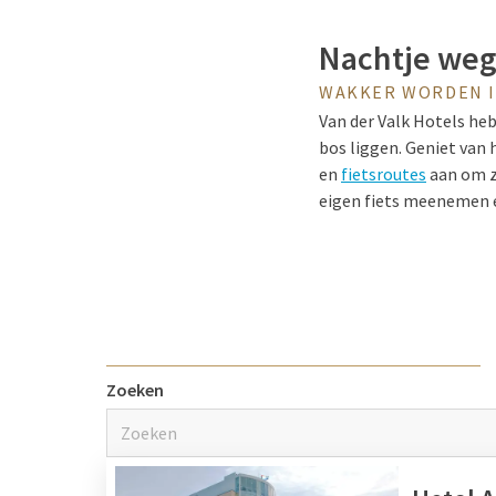
Nachtje weg
WAKKER WORDEN I
Van der Valk Hotels heb
bos liggen. Geniet van 
en
fietsroutes
aan om z
eigen fiets meenemen en 
scooter huurt, is dit b
op de website van het 
mogelijkheden. Daarnaas
mooie tochten maken! V
samen met uw paard geni
Zoeken
Hotels in he
Natuurliefhebbers kunne