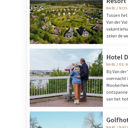
Resort
NABIJ NOS
Tussen het
Van der Va
vakantiehu
zeker de we
Hotel 
NABIJ DE
Bij Van de
overnacht i
Mookerheid
ontspannen
van het hot
Golfho
NABIJ NA