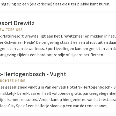
mgeving op een (elektrische) fiets die u ter plekke kunt huren.
esort Drewitz
EWITZER SEE
lk Naturresort Drewitz ligt aan het Drewitzmeer en midden in nat
r-Schwinzer Heide'. De omgeving straalt een en al rust uit en daa
 genieten van de wellness. Sportievelingen kunnen genieten van d
omgeving tijdens een hardlooprondje of tijdens het fietsen.
's-Hertogenbosch - Vught
VUGHTSE HEIDE
e gezelligheid vindt u in Van der Valk Hotel 's-Hertogenbosch - 
emakkelijk bereikbaar en heeft voldoende gratis parkeergelegenhe
fijne kamers en suites. Verder kunt u hier genieten van het restaur
leda City Spa of een balletje slaan op één van de tennisbanen.