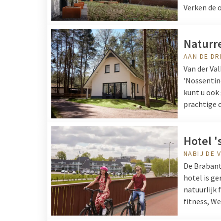
Verken de o
Naturr
AAN DE DR
Van der Va
'Nossentine
kunt u ook
prachtige 
Hotel 
NABIJ DE 
De Brabants
hotel is g
natuurlijk 
fitness, We