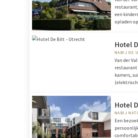
restaurant,
een kinder
opladen op 
Hotel D
NABIJ DE 
Van der Val
restaurant
kamers, sui
(elektrisch
Hotel 
NABIJ NAT
Een bezoek
persoonlijk
comfortabe