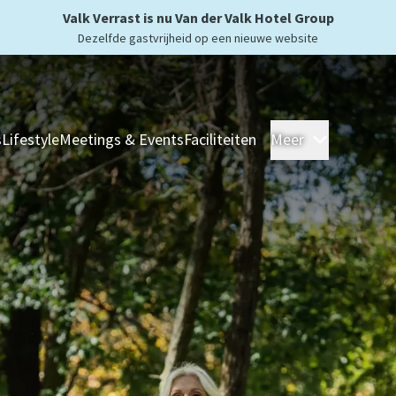
Valk Verrast is nu Van der Valk Hotel Group
Dezelfde gastvrijheid op een nieuwe website
s
Lifestyle
Meetings & Events
Faciliteiten
Meer
Hotels
Ove