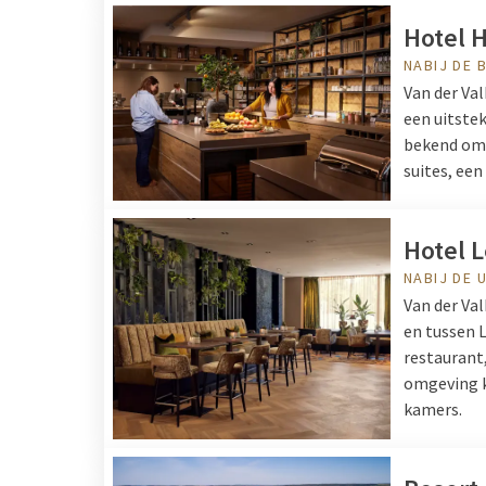
Hotel H
NABIJ DE 
Van der Val
een uitste
bekend om 
suites, een
Hotel 
NABIJ DE 
Van der Va
en tussen L
restaurant,
omgeving k
kamers.