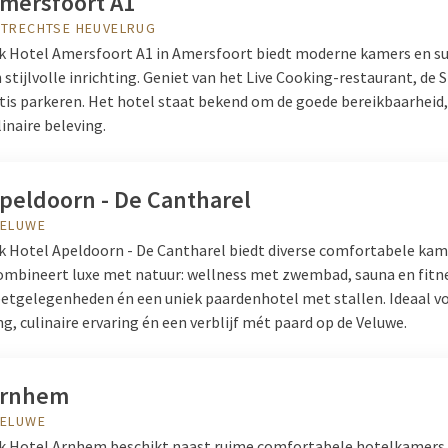
Amersfoort A1
an der Valk ook hotels in de buurt van het bos of aan de
kust
. Zo k
UTRECHTSE HEUVELRUG
zen. Echter wel met één gemene deler: de gastvrijheid die u bij Va
lk Hotel Amersfoort A1 in Amersfoort biedt moderne kamers en s
l. Daarnaast maken de comfortabele kamers, de restaurants met h
stijlvolle inrichting. Geniet van het Live Cooking-restaurant, de 
n der Valk een perfecte optie voor een
nachtje weg
! Bent u op zoek
atis parkeren. Het hotel staat bekend om de goede bereikbaarhei
 eens de mogelijkheden bij Van der Valk en ontdek bij welk hotel u 
linaire beleving.
bevinden zich door heel Nederland waardoor u een brede keuze heb
le wandel- en fietsroutes verkennen die bij de hotelreceptie voor u
Apeldoorn - De Cantharel
VELUWE
lk Hotel Apeldoorn - De Cantharel biedt diverse comfortabele kam
combineert luxe met natuur: wellness met zwembad, sauna en fitn
etgelegenheden én een uniek paardenhotel met stallen. Ideaal v
, culinaire ervaring én een verblijf mét paard op de Veluwe.
Arnhem
VELUWE
lk Hotel Arnhem beschikt naast ruime comfortabele hotelkamers 