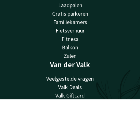
Laadpalen
Gratis parkeren
Familiekamers
Fietsverhuur
Fitness
Balkon
Zalen
Van der Valk
Veelgestelde vragen
Valk Deals
Valk Giftcard
Valk Store
Valk Business
Account
NL
Valk Events
Zoek & Boek
Valk Life
Valk Magazine