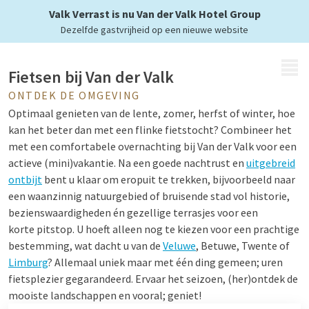
en verken de omgeving
Valk Verrast is nu Van der Valk Hotel Group
Dezelfde gastvrijheid op een nieuwe website
MENU
Fietsen bij Van der Valk
ONTDEK DE OMGEVING
Optimaal genieten van de lente, zomer, herfst of winter, hoe
kan het beter dan met een flinke fietstocht? Combineer het
met een comfortabele overnachting bij Van der Valk voor een
actieve (mini)vakantie. Na een goede nachtrust en
uitgebreid
ontbijt
bent u klaar om eropuit te trekken, bijvoorbeeld naar
een waanzinnig natuurgebied of bruisende stad vol historie,
bezienswaardigheden én gezellige terrasjes voor een
korte pitstop. U hoeft alleen nog te kiezen voor een prachtige
bestemming, wat dacht u van de
Veluwe
, Betuwe, Twente of
Limburg
? Allemaal uniek maar met één ding gemeen; uren
fietsplezier gegarandeerd. Ervaar het seizoen, (her)ontdek de
mooiste landschappen en vooral; geniet!