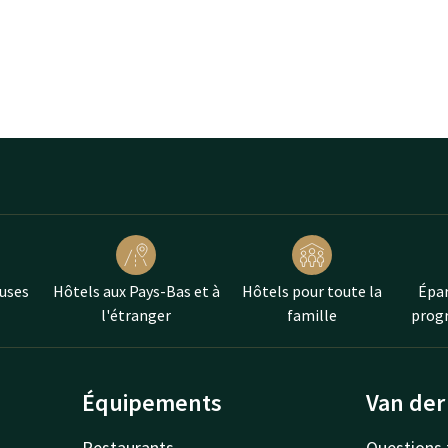
uses
Hôtels aux Pays-Bas et à
Hôtels pour toute la
Épar
l'étranger
famille
progr
Équipements
Van der
Restaurants
Questions 