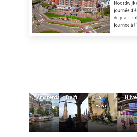
Noordwijk à
souhaitant se détendre, des
installations de bien-ê
journée d'é
parking gratuit est disponible à l'hôtel, ce qui rend
de plats cu
La situation centrale de l'hôtel en fait le point de 
journée à l
et ses environs.
Amsterdam
Delft
La
Hilv
Haye