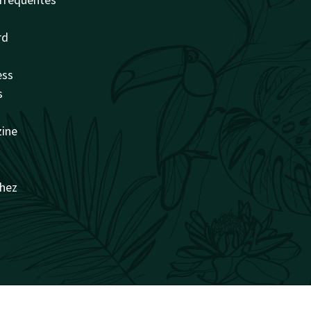
rd
ess
s
zine
chez
naturellement surprenant