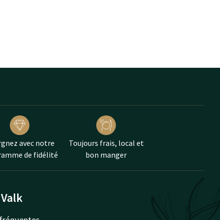
gnez avec notre
Toujours frais, local et
amme de fidélité
bon manger
 Valk
fréquentes