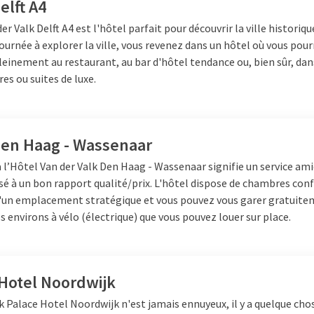
elft A4
er Valk Delft A4 est l'hôtel parfait pour découvrir la ville historique
ournée à explorer la ville, vous revenez dans un hôtel où vous pou
einement au restaurant, au bar d'hôtel tendance ou, bien sûr, dan
s ou suites de luxe.
s de se détendre. Leiden propose
es goûts. Choisissez un
voir accéder facilement aux
Den Haag - Wassenaar
rche d'une option économique ou
à l’Hôtel
Van der Valk Den Haag - Wassenaar signifie un service ami
é à un bon rapport qualité/prix. L'hôtel dispose de chambres con
d'un emplacement stratégique et vous pouvez vous garer gratuite
eiden
s environs à vélo (électrique) que vous pouvez louer sur place.
 choix pour un séjour
ce luxueuse avec des chambres
 Hotel Noordwijk
ieux dîner dans le
restaurant
, où
k Palace Hotel Noordwijk n'est jamais ennuyeux, il y a quelque chos
 culinaires. Pour les personnes