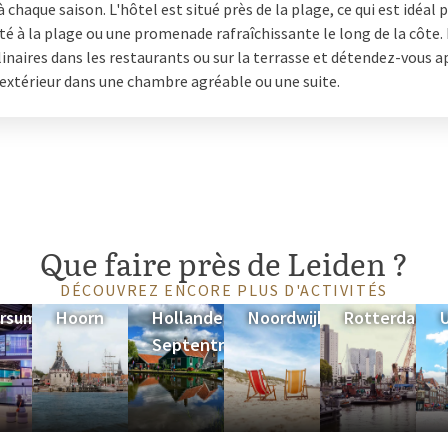
 chaque saison. L'hôtel est situé près de la plage, ce qui est idéal 
tre
sont disponibles. De plus, un
té à la plage ou une promenade rafraîchissante le long de la côte.
 votre séjour encore plus pratique.
linaires dans les restaurants ou sur la terrasse et détendez-vous a
départ idéal pour explorer Leiden
'extérieur dans une chambre agréable ou une suite.
Que faire près de Leiden ?
DÉCOUVREZ ENCORE PLUS D'ACTIVITÉS
ersum
Hoorn
Hollande-
Noordwijk
Rotterdam
Septentrionale