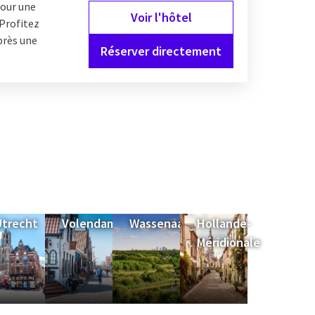
pour une
Voir l'hôtel
 Profitez
près une
Réserver directement
Utrecht
Volendam
Wassenaar
Hollande-
Méridionale