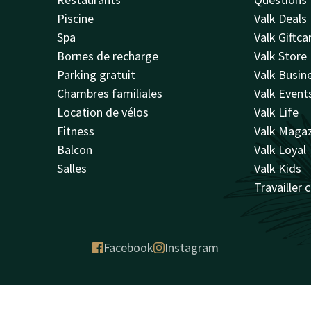
Piscine
Valk Deals
Spa
Valk Giftca
Bornes de recharge
Valk Store
Parking gratuit
Valk Busin
Chambres familiales
Valk Event
Location de vélos
Valk Life
Fitness
Valk Maga
Balcon
Valk Loyal
Salles
Valk Kids
Travailler 
Facebook
Instagram
rantie de prix
Réclamations