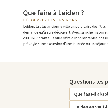
Que faire à Leiden ?
DÉCOUVREZ LES ENVIRONS
Leiden, la plus ancienne ville universitaire des Pays-
demande qu'à être découvert. Avec sa riche histoire
culture vibrante, la ville offre d'innombrables possib
prévoyiez une excursion d'une journée ou un séjour p
suggestions de choses à faire dans cette ville histor
Sites touristiques de Leide
Questions les 
Commencez votre aventure à Leiden par l'
Hortus B
jardins botaniques du monde, où des allées sereines
offrent un espace de détente au milieu de la ville. E
Que faut-il abso
Oudheden pour un voyage à travers l'histoire, des
d'art romaines.
Leiden en vaut-il