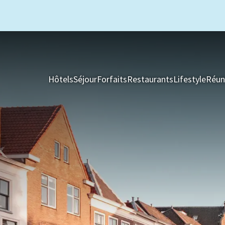
Hôtels
Séjour
Forfaits
Restaurants
Lifestyle
Réun