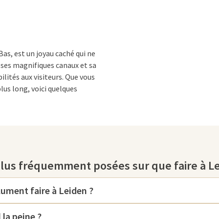
Bas, est un joyau caché qui ne
, ses magnifiques canaux et sa
ilités aux visiteurs. Que vous
lus long, voici quelques
ique.
n
plus fréquemment posées sur que faire à Le
otanicus
, l'un des plus anciens
 et des jardins à thème uniques
nsuite, visitez le Rijksmuseum van
lument faire à Leiden ?
 momies égyptiennes aux œuvres
 la peine ?