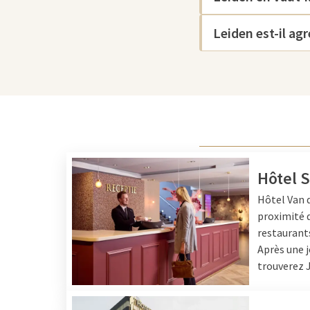
Le
Moulin de Valk
est un autre point fort : vous y d
Leiden est-il ag
l'histoire de l'artisanat du meunier, mais vous pro
imprenable sur la ville. Le Burcht de Leiden offre d
ramène au passé médiéval de la ville. Promenez-vou
l'architecture historique et profitez des terrasses e
ceux qui veulent découvrir encore plus de culture, il 
Museum De Lakenhal et le Museum Volkenkunde.
Terminez votre journée par une expérience de sho
of the Netherlands de Leidschendam
, situé à proxi
Hôtel 
se côtoient pour une escapade relaxante.
Hôtel Van d
proximité d
Stationnement à Leiden
restaurants
Après une j
Leiden offre plusieurs possibilités de stationnement,
trouverez J
attrayante. Vous pouvez par exemple garer votre vé
Lammermarkt ou Garenmarkt, qui se trouvent à qu