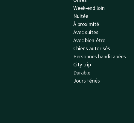
Week-end loin
Nuitée
À proximité
Avec suites
Avec bien-être
Chiens autorisés
Personnes handicapées
City trip
Durable
Jours fériés
Sitemap
Confidentialité
Cookies
Conditions
Responsabilité
Meilleure ga