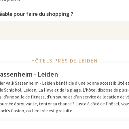
écouvrirez non seulement
réable pour faire du shopping ?
fiterez également d'une vue
es vues panoramiques et vous
s le long des canaux, admirez
t des cafés accueillants. Pour
y a plusieurs musées tels que le
HÔTELS PRÈS DE LEIDEN
pping moderne au
Westfield Mall
mité, où boutiques et restaurants
Sassenheim - Leiden
er Valk Sassenheim - Leiden bénéficie d'une bonne accessibilité et
e Schiphol, Leiden, La Haye et de la plage. L'hôtel dispose de plus
, d'une salle de fitness, d'un sauna et d'un service de location de v
ournée éprouvante, tenter sa chance ? Juste à côté de l'hôtel, vou
 ce qui rend la visite en voiture
ack’s Casino, où l'entrée est gratuite.
hicule (payant) dans les parkings
elques minutes de marche du