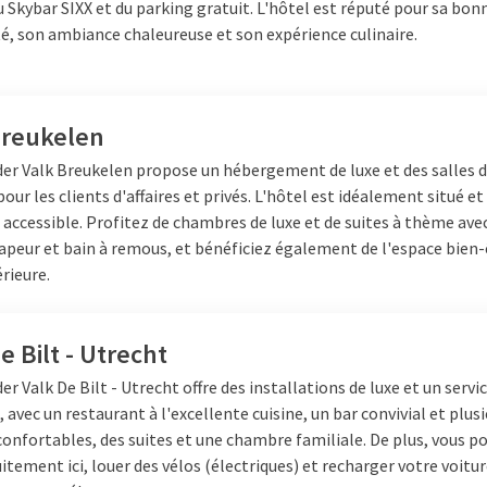
 Skybar SIXX et du parking gratuit. L'hôtel est réputé pour sa bon
mbreux musées différents. Visitez
té, son ambiance chaleureuse et son expérience culinaire.
s trains, ou visitez le musée
ommandé si vous sortez avec de
Breukelen
 un tour à vélo ? Utrecht
alent le détour. Faites une
der Valk Breukelen propose un hébergement de luxe et des salles 
a Route des Monuments à travers
our les clients d'affaires et privés. L'hôtel est idéalement situé et
née est très beau et éducatif.
accessible. Profitez de chambres de luxe et de suites à thème ave
où vous pourrez déguster une
apeur et bain à remous, et bénéficiez également de l'espace bien-
urement hollandais sont
érieure.
détendez-vous et profitez de la
e Bilt - Utrecht
eux !
er Valk De Bilt - Utrecht offre des installations de luxe et un servi
, avec un restaurant à l'excellente cuisine, un bar convivial et plus
onfortables, des suites et une chambre familiale. De plus, vous p
itement ici, louer des vélos (électriques) et recharger votre voitu