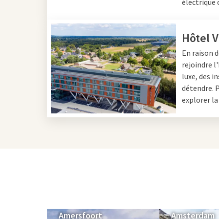
électrique 
Hôtel 
En raison 
rejoindre l
luxe, des i
détendre. P
explorer la
Amersfoort
Amsterdam