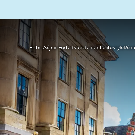
Hôtels
Séjour
Forfaits
Restaurants
Lifestyle
Réun