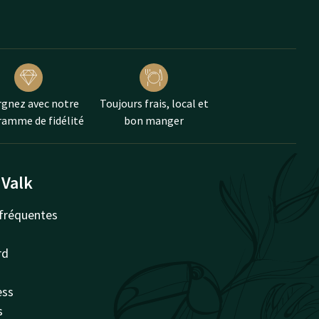
gnez avec notre
Toujours frais, local et
amme de fidélité
bon manger
 Valk
fréquentes
rd
ess
s