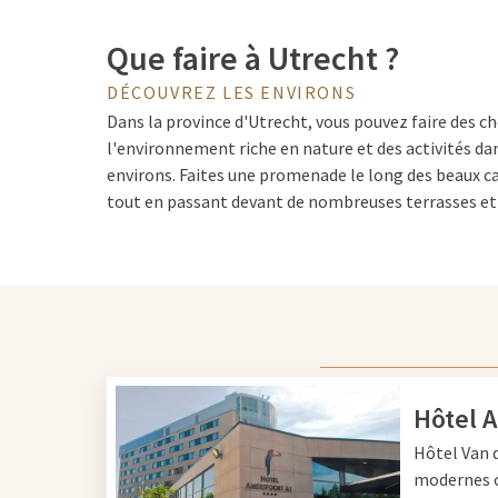
Que faire à Utrecht ?
DÉCOUVREZ LES ENVIRONS
Dans la province d'Utrecht, vous pouvez faire des ch
l'environnement riche en nature et des activités dans
environs. Faites une promenade le long des beaux ca
tout en passant devant de nombreuses terrasses et
visiter. En raison de l'emplacement central de la vi
minutes en transport en commun à l'endroit où vous
Attractions à Utrecht
Utrecht est connue pour ses vieux bâtiments histori
Hôtel 
de la ville d'Utrecht. Cette tour compte pas moins
Hôtel Van 
mètres de haut. Une fois en haut, vous pouvez profi
modernes o
toute la ville. Êtes-vous curieux de l'histoire de la vil