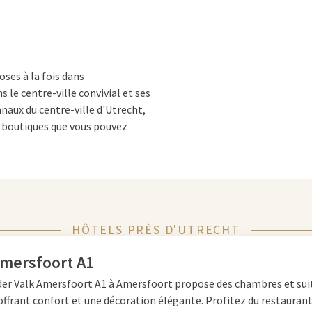
oses à la fois dans
 le centre-ville convivial et ses
naux du centre-ville d'Utrecht,
 boutiques que vous pouvez
lle animée, vous êtes en quelques
 voulez être.
HÔTELS PRÈS D'UTRECHT
ques, la tour Dom étant la fierté
Amersfoort A1
 de 465 marches et mesure 112
der Valk Amersfoort A1 à Amersfoort propose des chambres et sui
ter de la vue magnifique sur
ffrant confort et une décoration élégante. Profitez du restaurant
le ? Pour les visiteurs curieux,