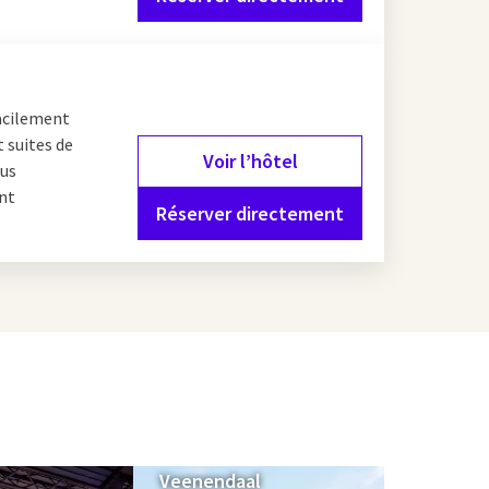
facilement
t suites de
Voir l’hôtel
ous
ent
Réserver directement
Veenendaal