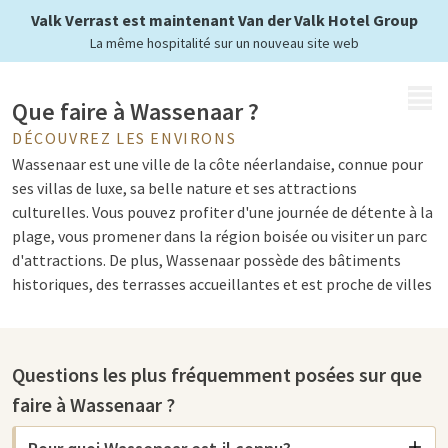
Valk Verrast est maintenant Van der Valk Hotel Group
La même hospitalité sur un nouveau site web
MENU
Que faire à Wassenaar ?
DÉCOUVREZ LES ENVIRONS
Wassenaar est une ville de la côte néerlandaise, connue pour
ses villas de luxe, sa belle nature et ses attractions
culturelles. Vous pouvez profiter d'une journée de détente à la
plage, vous promener dans la région boisée ou visiter un parc
d'attractions. De plus, Wassenaar possède des bâtiments
historiques, des terrasses accueillantes et est proche de villes
comme La Haye et Leiden, ce qui en fait un lieu idéal pour un
citytrip.
Questions les plus fréquemment posées sur que
Attractions à Wassenaar
faire à Wassenaar ?
Wassenaar et ses environs offrent un mélange parfait de