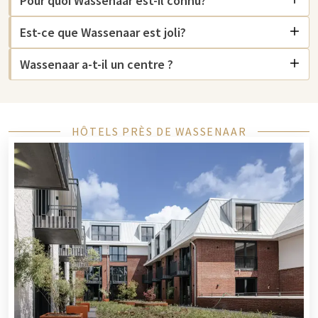
Pour quoi Wassenaar est-il connu?
culture, d'aventure et de détente, idéal pour une excursion ou
Est-ce que Wassenaar est joli?
un week-end. Pour les amateurs d'art, le Museum Voorlinden
est incontournable. Vous pouvez y admirer des œuvres d'art
Wassenaar a-t-il un centre ?
moderne et un magnifique jardin. À proximité se trouve le
célèbre
Mauritshuis
, où vous pouvez admirer des chefs-
d'œuvre de peintres néerlandais. De plus, le Musée Louwman
propose une impressionnante collection de voitures
HÔTELS PRÈS DE WASSENAAR
classiques, idéale pour les amateurs d'art et d'histoire.
Vous cherchez une aventure pour toute la famille ? Les
possibilités sont nombreuses.
Duinrell
propose une journée
passionnante avec des attractions et le Tikibad, un grand parc
aquatique avec de nombreux toboggans. À
Madurodam
vous
pouvez découvrir les Pays-Bas en miniature. Corpus offre un
voyage unique à travers le corps humain, éducatif et
divertissant pour les jeunes et les moins jeunes. Pour les plus
jeunes visiteurs,
Legoland
et SEA LIFE Scheveningen sont
incontournables, les deux parfaits pour une journée de plaisir
et de découverte.