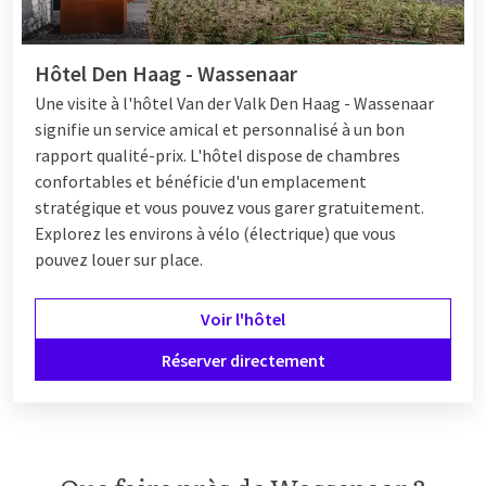
En matière de shopping, la région a également beaucoup à
offrir. À Westfield Mall of the Netherlands, vous trouverez un
Hôtel Den Haag - Wassenaar
large éventail de boutiques et de restaurants parfaits pour
Une visite à l'hôtel Van der Valk Den Haag - Wassenaar
une journée de shopping. La Haye propose de nombreuses
signifie un service amical et personnalisé à un bon
boutiques et magasins dans le centre-ville, tandis qu'à
rapport qualité-prix. L'hôtel dispose de chambres
Kijkduin, vous pouvez profiter de la détente, des magasins et
confortables et bénéficie d'un emplacement
du divertissement en bord de mer. Pour une sortie cinéma,
stratégique et vous pouvez vous garer gratuitement.
rendez-vous chez Pathé Ypenburg.
Explorez les environs à vélo (électrique) que vous
Pour une dose d'adrénaline, vous pouvez aller à
Bungeejump
pouvez louer sur place.
Scheveningen
, où vous pouvez faire un saut au-dessus de la
mer. Ou visitez De
Uithof
, où vous pouvez profiter du ski
Voir l'hôtel
indoor, du patinage et du karting. En bref, Wassenaar et ses
environs ont quelque chose pour tout le monde et offrent une
Réserver directement
expérience inoubliable.
Hôtels à Wassenaar