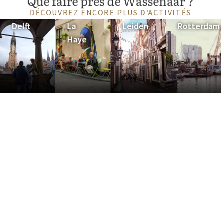
Que faire près de Wassenaar ?
Wassenaar dispose de plusieurs hôtels offrant confort et
DÉCOUVREZ ENCORE PLUS D'ACTIVITÉS
calme, idéaux pour les amateurs de plage et de nature. Les
Delft
La
Leiden
Rotterdam
hébergements varient des options de luxe avec spas et
Haye
restaurants aux hôtels avec location de vélos pour explorer la
région. Grâce à son emplacement pratique à proximité de la
plage, des dunes et de diverses attractions culturelles,
Wassenaar est la base idéale pour un séjour relaxant et varié.
Van der Valk Wassenaar
Van der Valk Hotel Den Haag - Wassenaar
offre une expérience
confortable et polyvalente avec de nombreuses commodités.
L'hôtel dispose d'une
salle de sport
moderne, location de
vélos, parking gratuit
et accueille les animaux de compagnie
.
Au
restaurant
, vous pouvez déguster un menu varié, y compris
la cuisine en direct, et le bar convivial est parfait pour une
soirée détente. La propre
boulangerie Koekoek & Shop
propose des petits pains et des pâtisseries fraîches pour bien