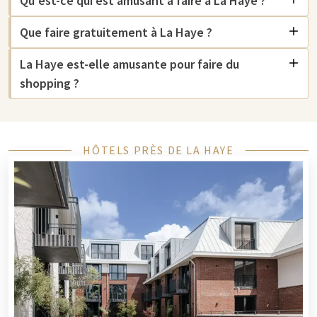
Qu'est-ce qui est amusant à faire à La Haye ?
Sites touristiques La Haye
Que faire gratuitement à La Haye ?
La Haye offre un large éventail d'attractions culturelles et est
La Haye est-elle amusante pour faire du
connue pour ses impressionnants
musées
et galeries d'art. Au
shopping ?
Kunstmuseum Den Haag, vous découvrirez de vastes
collections d'art, allant des œuvres modernes aux chefs-
d'œuvre classiques. Une visite au Musée de la photographie de
La Haye est idéale pour les passionnés de photographie et
HÔTELS PRÈS DE LA HAYE
propose des expositions de photos uniques et changeantes de
photographes de renommée mondiale et émergents.
Pour une expérience cinématographique particulière,
Filmhuis Den Haag est recommandé, avec une gamme variée
de films internationaux et artistiques que vous ne trouverez
pas dans les cinémas standards. L’Omniversum est aussi le lieu
idéal pour vivre une expérience cinématographique unique. Ici,
vous pouvez voir des films IMAX projetés sur un gigantesque
écran rond.