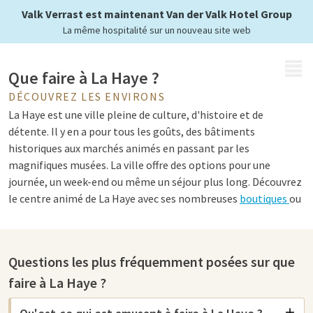
Valk Verrast est maintenant Van der Valk Hotel Group
La même hospitalité sur un nouveau site web
MENU
Que faire à La Haye ?
DÉCOUVREZ LES ENVIRONS
La Haye est une ville pleine de culture, d'histoire et de
détente. Il y en a pour tous les goûts, des bâtiments
historiques aux marchés animés en passant par les
magnifiques musées. La ville offre des options pour une
journée, un week-end ou même un séjour plus long. Découvrez
le centre animé de La Haye avec ses nombreuses
boutiques
ou
profitez d'une journée de détente au Zuiderpark de La Haye. La
Haye est facilement accessible par les transports publics via
la gare centrale de La Haye et le stationnement à La Haye est
Questions les plus fréquemment posées sur que
également bien organisé avec diverses places de
faire à La Haye ?
stationnement et garages répartis dans toute la ville.