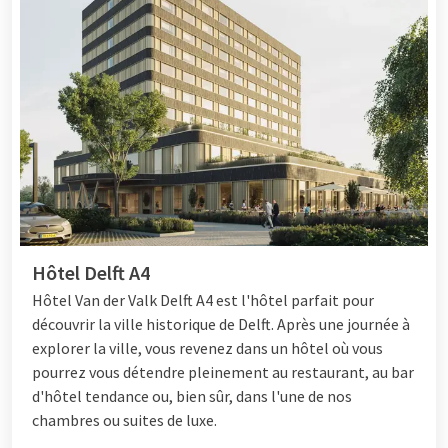
Van der Valk La Haye
Au
Van der Valk Hotel La Haye - Wassenaar
, vous pourrez
profiter d'un séjour de détente avec des équipements
modernes. L'hôtel est un choix populaire, idéalement situé
entre le centre de La Haye et la plage de Scheveningen. Vous
pourrez notamment profiter de chambres luxueuses et d'un
copieux petit-déjeuner buffet. Vous cherchez un bon
restaurant à La Haye pour dîner ? Van der Valk La Haye
propose également un excellent
restaurant
où vous pourrez
déjeuner ou dîner dans un environnement attrayant. Cet hôtel
constitue le point de départ idéal pour une soirée ou une nuit
Hôtel Delft A4
de détente.
Hôtel
Van der Valk Delft A4 est l'hôtel parfait pour
découvrir la ville historique de Delft. Après une journée à
explorer la ville, vous revenez dans un hôtel où vous
pourrez vous détendre pleinement au restaurant, au bar
d'hôtel tendance ou, bien sûr, dans l'une de nos
chambres ou suites de luxe.