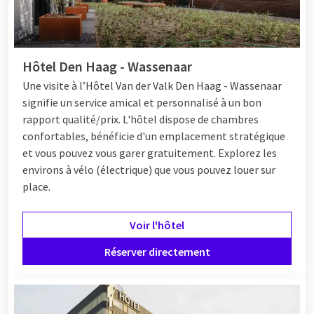
Vous recherchez une activité amusante avec vos enfants à La
Haye ? Alors visitez
Madurodam
. Ici, vous découvrirez les Pays-
Bas en miniature, avec de magnifiques miniatures de villes,
bâtiments et paysages emblématiques des Pays-Bas. Vous
Hôtel Den Haag - Wassenaar
êtes plutôt fan de sport ? Alors visitez ADO Den Haag et
Une visite
à l’Hôtel
Van der Valk Den Haag - Wassenaar
assistez à un match de football passionnant dans le stade. La
signifie un service amical et personnalisé à un bon
Haye offre quelque chose de spécial pour tout le monde !
rapport qualité/prix. L'hôtel dispose de chambres
confortables, bénéficie d'un emplacement stratégique
et vous pouvez vous garer gratuitement. Explorez les
Hôtel à La Haye
environs à vélo (électrique) que vous pouvez louer sur
Pour un séjour confortable à La Haye, il existe différents
place.
hôtels qui ont quelque chose à offrir à chaque type de visiteur.
De nombreux hôtels sont situés à quelques pas du centre et
Voir l'hôtel
sont idéaux pour un week-end ou un voyage d'affaires. Il existe
Réserver directement
également des hôtels sur la côte pour ceux qui souhaitent
profiter de la
plage
.