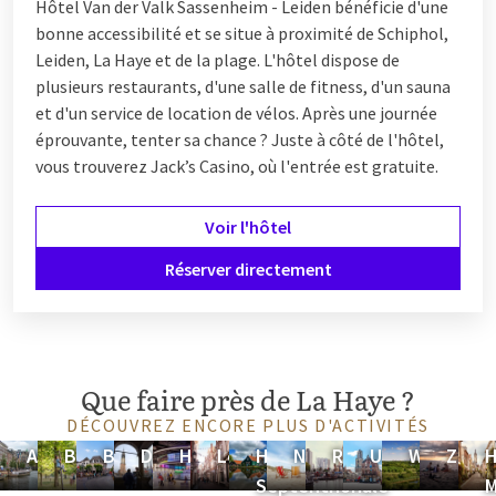
Hôtel Van der Valk Sassenheim - Leiden bénéficie d'une
bonne accessibilité et se situe à proximité de Schiphol,
Leiden, La Haye et de la plage. L'hôtel dispose de
plusieurs restaurants, d'une salle de fitness, d'un sauna
et d'un service de location de vélos. Après une journée
éprouvante, tenter sa chance ? Juste à côté de l'hôtel,
vous trouverez Jack’s Casino, où l'entrée est gratuite.
Voir l'hôtel
Réserver directement
Que faire près de La Haye ?
DÉCOUVREZ ENCORE PLUS D'ACTIVITÉS
Amsterdam
Brabant
Breda
Delft
Hilversum
Leiden
Hollande-
Noordwijk
Rotterdam
Utrecht
Wassenaa
Zéla
H
Septentrionale
M