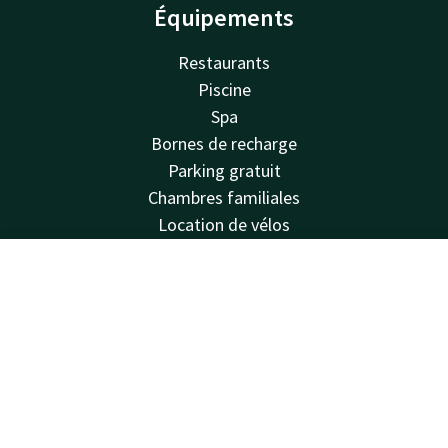
Équipements
Restaurants
Piscine
Spa
Bornes de recharge
Parking gratuit
Chambres familiales
Location de vélos
Fitness
Balcon
Compte
FR
Salles
Van der Valk
Cherche & Réserve
Questions fréquentes
Valk Deals
Valk Giftcard