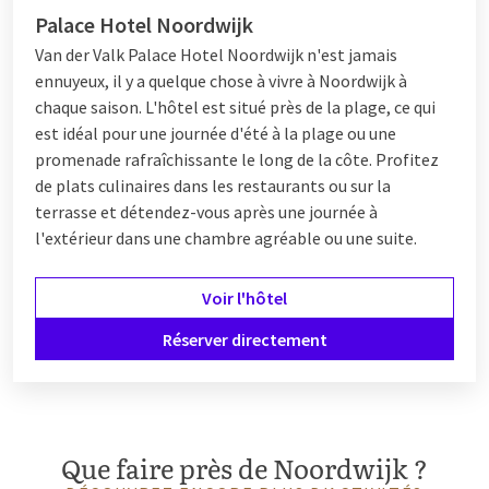
parmi différents hôtels. Que vous préfériez un hôtel de luxe ou
Palace Hotel Noordwijk
un hébergement familial, il y a quelque chose pour tout le
monde. Les hôtels à Noordwijk offrent diverses possibilités,
Van der Valk Palace Hotel Noordwijk n'est jamais
des chambres confortables aux
suites de luxe
, toutes à courte
ennuyeux, il y a quelque chose à vivre à Noordwijk à
distance de la plage et des principales attractions de la ville.
chaque saison. L'hôtel est situé près de la plage, ce qui
Une recommandation est le
Van der Valk Palace Hotel
est idéal pour une journée d'été à la plage ou une
Noordwijk
, où vous pouvez profiter d'installations de premier
promenade rafraîchissante le long de la côte. Profitez
ordre comme un spa, une piscine et d'excellents restaurants.
de plats culinaires dans les restaurants ou sur la
L'hôtel est situé dans les dunes, ce qui vous permet d'accéder
terrasse et détendez-vous après une journée à
directement à la nature et à la plage, ce qui en fait le point de
l'extérieur dans une chambre agréable ou une suite.
départ idéal pour des vacances reposantes.
Voir l'hôtel
Van der Valk Noordwijk
Réserver directement
Van der Valk Noordwijk est un choix populaire pour les
visiteurs à la recherche de confort et de luxe. L'hôtel propose
en plus des chambres et suites luxueuses de nombreuses
Que faire près de Noordwijk ?
installations. L'hôtel dispose d'un
centre de bien-être
, où vous