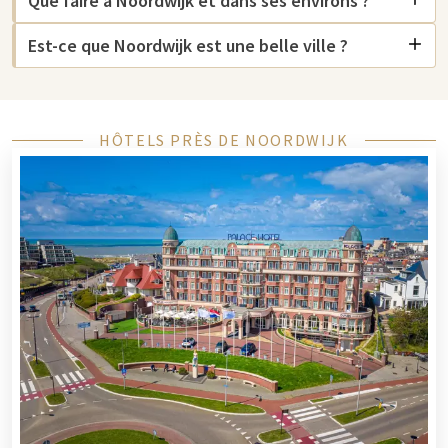
Que faire à Noordwijk et dans ses environs ?
Noordwijk aan Zee est surtout connue pour sa magnifique
Est-ce que Noordwijk est une belle ville ?
plage et ses dunes, où vous pouvez profiter du soleil, de la mer
et du sable. L'un des points forts de la région est la
Space Expo
Noordwijk
, le seul musée de l'espace aux Pays-Bas. Ici, vous
pouvez tout apprendre sur l'histoire de l'exploration spatiale
HÔTELS PRÈS DE NOORDWIJK
et les contributions des Pays-Bas à l'exploration de l'espace.
Pour une autre sortie culturelle, vous pouvez visiter le musée
Noordwijk, où vous en apprendrez plus sur l'histoire de la ville
et de la région environnante. Si vous aimez la nature, une
promenade dans les dunes ou le long de la côte est
certainement recommandée. Noordwijk offre également
plusieurs itinéraires de randonnée et de vélo qui passent par
de charmants villages à proximité.
Hôtel à Noordwijk
Pour un séjour confortable à Noordwijk, vous pouvez choisir