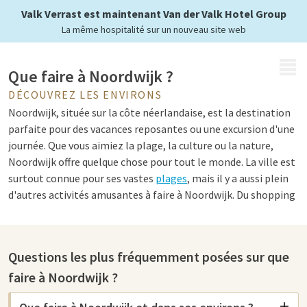
Valk Verrast est maintenant Van der Valk Hotel Group
La même hospitalité sur un nouveau site web
MENU
Que faire à Noordwijk ?
DÉCOUVREZ LES ENVIRONS
Noordwijk, située sur la côte néerlandaise, est la destination
parfaite pour des vacances reposantes ou une excursion d'une
journée. Que vous aimiez la plage, la culture ou la nature,
Noordwijk offre quelque chose pour tout le monde. La ville est
surtout connue pour ses vastes
plages
, mais il y a aussi plein
d'autres activités amusantes à faire à Noordwijk. Du shopping
convivial à l'exploration de musées intéressants et à la
découverte de l'histoire riche de la région. Il y a beaucoup à
découvrir pour les familles comme pour les couples.
Questions les plus fréquemment posées sur que
faire à Noordwijk ?
Attractions à Noordwijk