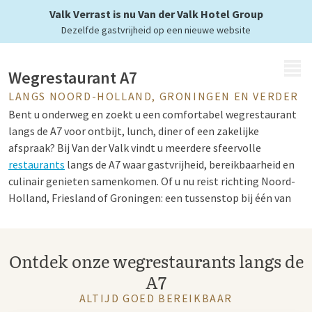
op elk moment
Valk Verrast is nu Van der Valk Hotel Group
Dezelfde gastvrijheid op een nieuwe website
MENU
Wegrestaurant A7
LANGS NOORD-HOLLAND, GRONINGEN EN VERDER
Bent u onderweg en zoekt u een comfortabel wegrestaurant
langs de A7 voor ontbijt, lunch, diner of een zakelijke
afspraak? Bij Van der Valk vindt u meerdere sfeervolle
restaurants
langs de A7 waar gastvrijheid, bereikbaarheid en
culinair genieten samenkomen. Of u nu reist richting Noord-
Holland, Friesland of Groningen: een tussenstop bij één van
onze A7 restaurants maakt uw reis een stuk aangenamer.
Ontdek onze wegrestaurants langs de
Van der Valk restaurant A7
A7
De Van der Valk restaurants langs de A7 staan bekend om hun
ALTIJD GOED BEREIKBAAR
uitgebreide
menukaarten
, verse ingrediënten en