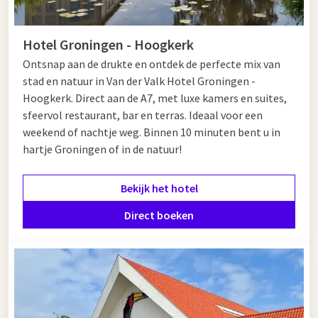
Of u nu onderweg bent voor werk, vakantie of een dagje uit: bij
een Van der Valk wegrestaurant A7 geniet u van comfort,
Hotel Groningen - Hoogkerk
kwaliteit en gastvrijheid op een centrale locatie langs de
Ontsnap aan de drukte en ontdek de perfecte mix van
snelweg.
stad en natuur in Van der Valk Hotel Groningen -
Hoogkerk. Direct aan de A7, met luxe kamers en suites,
sfeervol restaurant, bar en terras. Ideaal voor een
weekend of nachtje weg. Binnen 10 minuten bent u in
hartje Groningen of in de natuur!
Bekijk het hotel
Direct boeken