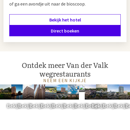
of ga een avondje uit naar de bioscoop.
Bekijk het hotel
Direct boeken
Ontdek meer Van der Valk
wegrestaurants
NEEM EEN KIJKJE
Langs
Langs
Langs
Langs
Langs
Langs
Langs
Langs
Langs
Langs
Lan
L
de
de
de
de
de
de
de
de
de
de
de
d
A1
A2
A4
A6
A12
A15
A27
A28
A50
A58
A59
A
Bekijk
Bekijk
Bekijk
Bekijk
Bekijk
Bekijk
Bekijk
Bekijk
Bekijk
Bekijk
Bekijk
B
(BE)