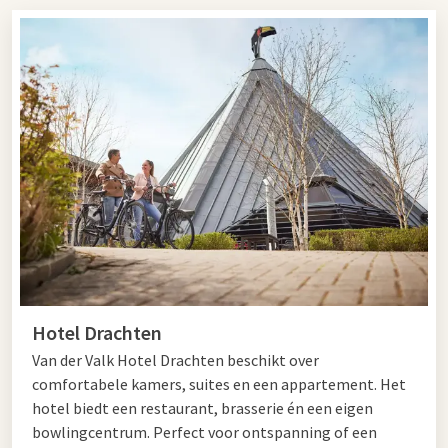
comfortabele locaties direct aan de snelweg. Of u nu kiest
voor een snelle lunch, uitgebreid diner of een kop koffie
onderweg: bij ieder A7 restaurant geniet u van kwaliteit en
service in een moderne omgeving.
Onderweg in Noord-Holland? Hotel Hoorn is een populair A7
restaurant met een sfeervolle ambiance en ruime faciliteiten
voor zowel zakelijke als particuliere gasten. Ook Hotel
Drachten is een ideale tussenstop langs de snelweg voor
ontbijt, lunch of diner tijdens uw reis.
In
Groningen
vindt u meerdere comfortabele wegrestaurants
langs de A7. Hotel Groningen - Hoogkerk ligt direct aan de
snelweg en is perfect bereikbaar voor een smakelijke pauze of
Hotel Drachten
zakelijke afspraak. Daarnaast biedt Hotel Groningen -
Zuidbroek een uitstekende locatie voor reizigers die onderweg
Van der Valk Hotel Drachten beschikt over
zijn richting Duitsland of Noordoost-Nederland.
comfortabele kamers, suites en een appartement. Het
hotel biedt een restaurant, brasserie én een eigen
bowlingcentrum. Perfect voor ontspanning of een