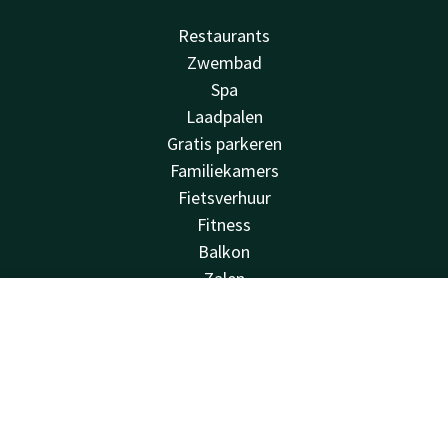
Restaurants
Zwembad
Spa
Laadpalen
Gratis parkeren
Familiekamers
Fietsverhuur
Fitness
Balkon
Zalen
Van der Valk
Account
NL
Veelgestelde vragen
Zoek & Boek
Valk Deals
Valk Giftcard
Valk Store