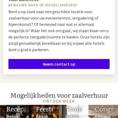
vergadering. Zo bent u in alle gevallen zeker van een
BENIEUWD NAAR DE MOGELIJKHEDEN?
succesvolle vergadering! Voor meer informatie over de zalen
Bent u op zoek naar een geschikte locatie voor
met bijbehorende faciliteiten en arrangementen kunt u het
zaalverhuur voor uw evenementen, vergadering of
beste contact opnemen met het salesteam van het hotel
bijeenkomst? Of benieuwd naar wat er allemaal
naar keuze. De contactgegevens en overige informatie vindt u
mogelijk is? Waar het ook om gaat, wij staan klaar om u
op de website van het hotel.
de perfecte (vergader)ruimte te bieden. Onze hotels zijn
altijd gemakkelijk bereikbaar en bij vrijwel alle hotels
kunt u gratis parkeren.
Neem contact op
Mogelijkheden voor zaalverhuur
ONTDEK MEER
Recepties
Feesten
Trouwen
Congre
Bekijk
Bekijk
Bekijk
Bekijk