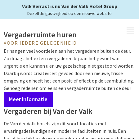
bij Van der Valk
Valk Verrast is nu Van der Valk Hotel Group
Dezelfde gastvrijheid op een nieuwe website
MENU
Vergaderruimte huren
VOOR IEDERE GELEGENHEID
Er hangen veel voordelen aan het vergaderen buiten de deur.
Zo draagt het extern vergaderen bij aan het gevoel van
urgentie en kunnen u en uw gezelschap niet gestoord worden.
Daarbij wordt creativiteit gevoed door een nieuwe, frisse
omgeving en heeft het een positief effect op de teambuilding.
Genoeg redenen om eens een vergaderruimte buiten de deur
te zoeken dus! Het is natuurlijk ook mooi meegenomen dat
Meer informatie
een externe locatie voorzien is van moderne faciliteiten en er
Vergaderen bij Van der Valk
de ervaring is met het organiseren van vergaderingen. Zo
hoeft u zich nergens zorgen om te maken bij het huren van
De Van der Valk hotels zijn dit soort locaties met
een vergaderzaal.
ervaringsdeskundigen en moderne faciliteiten in huis. Een
hotel beschikt vaak over meerdere zalen waarin verschillende