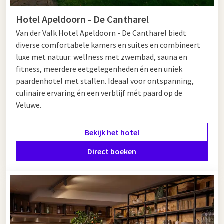
Overnachten bij Van der Valk langs de A1
Hotel Apeldoorn - De Cantharel
Van der Valk Hotel Apeldoorn - De Cantharel biedt
Wilt u uw tussenstop nog comfortabeler maken? Overnacht
diverse comfortabele kamers en suites en combineert
dan in een van onze Van der Valk hotel langs de A1. Begin uw
luxe met natuur: wellness met zwembad, sauna en
dag uitgerust met een uitgebreid ontbijt in een A1
fitness, meerdere eetgelegenheden én een uniek
wegrestaurant voordat u uw reis weer vervolgt. Bekijk
paardenhotel met stallen. Ideaal voor ontspanning,
hieronder de hotels die langs de A1 gelegen zijn.
culinaire ervaring én een verblijf mét paard op de
Veluwe.
Bekijk het hotel
Direct boeken