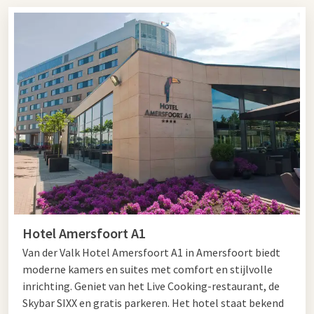
uitgebreid diner: onze restaurants langs de A1 bieden voor
iedere reiziger een passende tussenstop.
Zoekt u een
wegrestaurant
langs de A1 Amersfoort? Dan is
Hotel Amersfoort A1 de perfecte locatie om even tot rust te
komen tijdens uw reis. Dit moderne restaurant beschikt over
ruime parkeergelegenheid, comfortabele faciliteiten en een
sfeervol restaurant voor zowel zakelijke als particuliere
gasten.
Ook voor reizigers richting Gelderland is er een geschikt
wegrestaurant langs de A1 Apeldoorn. Hotel Apeldoorn - De
Cantharel ligt op korte afstand van de snelweg en staat
bekend om de gastvrije sfeer, uitgebreide keuken en rustige
Hotel Amersfoort A1
omgeving.
Van der Valk Hotel Amersfoort A1 in Amersfoort biedt
In de omgeving van Hilversum kunt u terecht bij Hotel
moderne kamers en suites met comfort en stijlvolle
Hilversum - De Witte Bergen. Dit centraal gelegen restaurant
inrichting. Geniet van het Live Cooking-restaurant, de
langs de A1 is uitstekend bereikbaar en perfect voor een
Skybar SIXX en gratis parkeren. Het hotel staat bekend
snelle stop of uitgebreid diner tijdens uw reis.