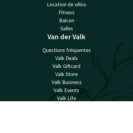
Location de vélos
Fitness
Balcon
Salles
Van der Valk
Questions fréquentes
Valk Deals
Valk Giftcard
Valk Store
Valk Business
Valk Events
Valk Life
Valk Magazine
Valk Loyal
Compte
FR
Valk Kids
Cherche & Réserve
Travailler chez