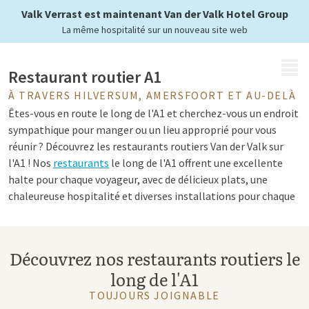
À tout moment
Valk Verrast est maintenant Van der Valk Hotel Group
La même hospitalité sur un nouveau site web
MENU
Restaurant routier A1
À TRAVERS HILVERSUM, AMERSFOORT ET AU-DELÀ
Êtes-vous en route le long de l'A1 et cherchez-vous un endroit
sympathique pour manger ou un lieu approprié pour vous
réunir ? Découvrez les restaurants routiers Van der Valk sur
l'A1 ! Nos
restaurants
le long de l'A1 offrent une excellente
halte pour chaque voyageur, avec de délicieux plats, une
chaleureuse hospitalité et diverses installations pour chaque
occasion.
Découvrez nos restaurants routiers le
Restaurant Van der Valk A1
long de l'A1
Dans chaque restaurant Van der Valk le long de l'A1, vous
TOUJOURS JOIGNABLE
profitez d'un
menu
avec des plats frais et savoureux. Que vous