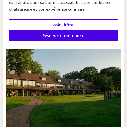
est réputé pour sa bonne accessibilité, son ambiance
centre le long de l'A1 est facilement accessible et parfait pour
chaleureuse et son expérience culinaire.
un arrêt rapide ou un dîner copieux pendant votre voyage.
Voir l'hôtel
Réunions sur l'A1
Réserver directement
En plus de délicieux plats, nos hôtels sur l'A1 offrent
également d'excellentes installations de réunion. La position
stratégique le long de l'A1 fait de ces hôtels un lieu idéal pour
des réunions d'affaires. Les
salles de réunion
sont modernes,
équipées de tout le matériel nécessaire et offrent un cadre
idéal pour des sessions productives.
Il existe divers forfaits de réunion disponibles, allant de
courtes rencontres à des conférences étendues. Les salles de
réunion peuvent être adaptées à vos besoins spécifiques, que
ce soit pour un petit groupe ou une plus grande réunion. De
plus, vous pouvez opter pour de délicieuses options de
restauration pour que votre réunion se déroule de manière