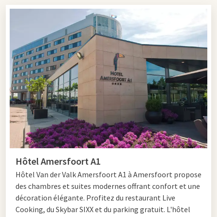
optiez pour un rapide
petit-déjeuner
, un déjeuner d'affaires ou
un dîner copieux : nos restaurants le long de l'A1 offrent pour
chaque voyageur une halte adaptée.
Cherchez-vous un
restaurant routier
le long de l'A1
Amersfoort ? Alors l'Hôtel Amersfoort A1 est l'endroit
parfait pour vous détendre pendant votre voyage. Ce
restaurant moderne dispose d'un vaste parking,
d'installations confortables et d'un restaurant agréable pour
les clients professionnels et privés.
Pour les voyageurs en direction de la Gelderland, il y a
également un restaurant routier adapté le long de l'A1
Apeldoorn. L'Hôtel Apeldoorn - De Cantharel se trouve à une
Hôtel Amersfoort A1
courte distance de l'autoroute et est connu pour son
atmosphère accueillante, sa cuisine variée et son
Hôtel Van der Valk Amersfoort A1 à Amersfoort propose
environnement paisible.
des chambres et suites modernes offrant confort et une
décoration élégante. Profitez du restaurant Live
Dans les environs de Hilversum, vous pouvez vous rendre à
Cooking, du Skybar SIXX et du parking gratuit. L'hôtel
l'Hôtel Hilversum - De Witte Bergen. Ce restaurant situé au