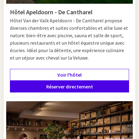
aussi agréable et efficace que possible.
Hôtel Apeldoorn - De Cantharel
Hôtel Van der Valk Apeldoorn - De Cantharel propose
Séjourner chez Van der Valk le long de
diverses chambres et suites confortables et allie luxe et
l'A1
nature: bien-être avec piscine, sauna et salle de sport,
plusieurs restaurants et un hôtel équestre unique avec
Voulez-vous rendre votre halte encore plus confortable ?
écuries. Idéal pour la détente, une expérience culinaire
Passez la nuit dans l'un de nos hôtels Van der Valk le long de
et un séjour avec cheval sur la Veluwe.
l'A1. Commencez votre journée reposé avec un petit-déjeuner
copieux dans un restaurant routier de l'A1 avant de poursuivre
Voir l'hôtel
votre voyage. Découvrez ci-dessous les hôtels situés le long de
l'A1.
Réserver directement