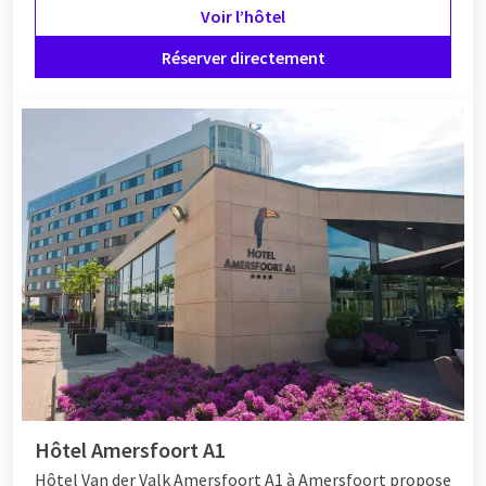
Voir l’hôtel
Nicolas de Van der Valk
. Pendant Saint-Nicolas, un spectacle
de Saint-Nicolas est organisé à Hotel Hoorn, Hotel Noordwijk
Réserver directement
et Hotel Lelystad. Pour une contribution, vous pouvez
profiter tout l'après-midi de chants, de danses et de beaucoup
de convivialité. La contribution inclut café, thé, limonade,
friandises et un cadeau pour enfants.
Avec un week-end de Saint-Nicolas chez Van der Valk, vous
offrez à toute la famille une expérience inoubliable, pleine de
plaisir et de convivialité.
Hôtel Amersfoort A1
Hôtel Van der Valk Amersfoort A1 à Amersfoort propose