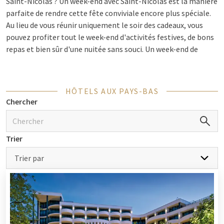
Saint-Nicolas ? Un week-end avec Saint-Nicolas est la manière
parfaite de rendre cette fête conviviale encore plus spéciale.
Au lieu de vous réunir uniquement le soir des cadeaux, vous
pouvez profiter tout le week-end d'activités festives, de bons
repas et bien sûr d'une nuitée sans souci. Un week-end de
Saint-Nicolas offre l'occasion idéale d'être avec la famille et
les amis. Pensez par exemple à un
brunch de Saint-Nicolas
, à
des jeux pour les enfants et à une nuitée avec toute la famille
HÔTELS AUX PAYS-BAS
dans une chambre.
Chercher
Week-end avec Saint-Nicolas chez Van
Trier
der Valk
Trier par
Pour un week-end de Saint-Nicolas relaxant et festif, Van der
Valk est le choix idéal. Chez Van der Valk, vous êtes à la bonne
adresse pour une expérience entièrement prise en charge avec
Saint-Nicolas. Ainsi, de nombreux hôtels Van der Valk offrent
des installations de luxe telles qu'une piscine, un spa, un