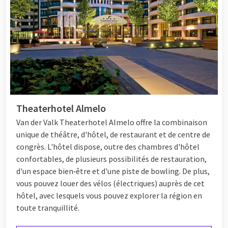
centre de fitness, la location de vélos et le service en
chambre. De plus, chaque hôtel dispose d'un restaurant où
vous pouvez savourer un repas culinaire avec toute la famille.
Vous pouvez choisir un buffet de cuisine en direct ou un dîner à
la carte. Spécialement pour les jeunes invités, il y a un
menu
enfant
avec des choix sains et des plats préférés des enfants.
Il y en a pour tous les goûts !
De plus, les chambres confortables vous permettent de vous
Theaterhotel Almelo
détendre complètement pendant votre séjour. Vous pouvez
éventuellement combiner la Saint-Nicolas avec un
forfait
Van der Valk Theaterhotel Almelo offre la combinaison
avantageux
. De plus, de nombreux hôtels Van der Valk
unique de théâtre, d'hôtel, de restaurant et de centre de
proposent des
chambres familiales
avec des portes
congrès. L'hôtel dispose, outre des chambres d'hôtel
communicantes. Ainsi, vous pouvez dormir dans une chambre
confortables, de plusieurs possibilités de restauration,
avec toute la famille et éventuellement fermer la porte pour
d'un espace bien‑être et d'une piste de bowling. De plus,
plus d'intimité. Gardez un œil sur les
offres familiales
ou les
vous pouvez louer des vélos (électriques) auprès de cet
forfaits Saint-Nicolas pour un week-end avantageux.
hôtel, avec lesquels vous pouvez explorer la région en
toute tranquillité.
Êtes-vous à la recherche d'une activité amusante pour votre
enfant avec Saint-Nicolas ? Visitez le
spectacle de Saint-