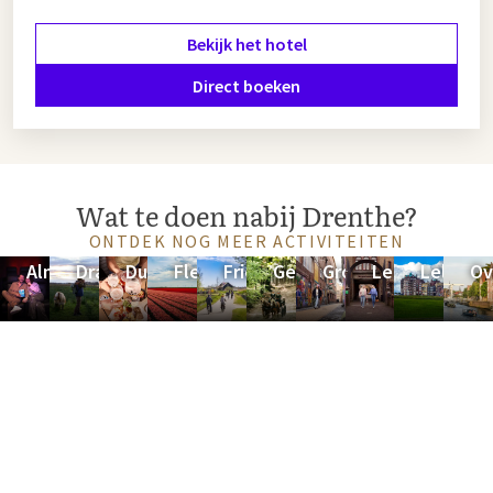
Bekijk het hotel
Direct boeken
Wat te doen nabij Drenthe?
ONTDEK NOG MEER ACTIVITEITEN
Almelo
Drachten
Duitsland
Flevoland
Friesland
Gelderland
Groningen
Leeuwarden
Lelysta
Ov