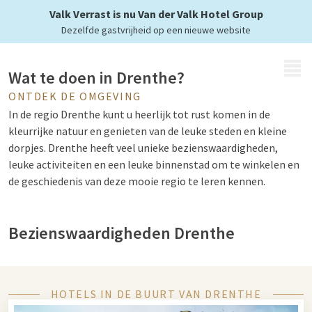
Valk Verrast is nu Van der Valk Hotel Group
Dezelfde gastvrijheid op een nieuwe website
MENU
Wat te doen in Drenthe?
ONTDEK DE OMGEVING
In de regio Drenthe kunt u heerlijk tot rust komen in de
kleurrijke natuur en genieten van de leuke steden en kleine
dorpjes. Drenthe heeft veel unieke bezienswaardigheden,
leuke activiteiten en een leuke binnenstad om te winkelen en
de geschiedenis van deze mooie regio te leren kennen.
Bezienswaardigheden Drenthe
Neem een kijkje in de cultuur van de regio. Ga bijvoorbeeld een
dagje naar Meppel. Hier kunt u naar het drukkerijmuseum of
naar de Kiersche Wijdepad waar u heerlijk de natuur in kan.
HOTELS IN DE BUURT VAN DRENTHE
Ook is er op 7 kilometer afstand van het centrum het