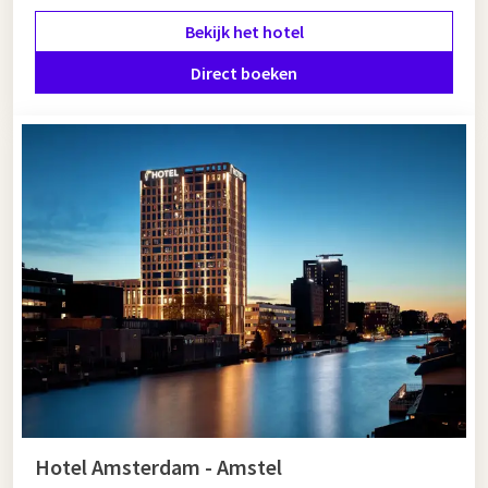
Dit is een archeologisch monument vol prachtige
Bekijk het hotel
bodemschatten. Een plek tussen land en water waar
eeuwenlang mensen woonden. Hier kunt u het verborgen
Direct boeken
verleden ontdekken.
Bent u meer van de gezelligheid in de stad en het winkelen?
Dan is Bataviastad de plek voor u! Hier kunt u heerlijk de hele
dag door alle winkels lopen en genieten van leuke
restaurants. Het bevindt zich vlak naast het Markermeer.
Verder kunt u heerlijk eten bij de restaurants langs het water
om de dag af te sluiten.
Bekijk hieronder welk hotel het beste bij u past!
Hotel Amsterdam - Amstel