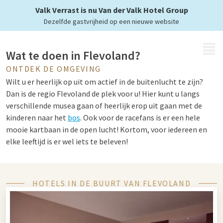
Valk Verrast is nu Van der Valk Hotel Group
Dezelfde gastvrijheid op een nieuwe website
MENU
Wat te doen in Flevoland?
ONTDEK DE OMGEVING
Wilt u er heerlijk op uit om actief in de buitenlucht te zijn?
Dan is de regio Flevoland de plek voor u! Hier kunt u langs
verschillende musea gaan of heerlijk erop uit gaan met de
kinderen naar het
bos
. Ook voor de racefans is er een hele
mooie kartbaan in de open lucht! Kortom, voor iedereen en
elke leeftijd is er wel iets te beleven!
Bezienswaardigheden Flevoland
HOTELS IN DE BUURT VAN FLEVOLAND
Een van de grootste en leukste
attractieparken
ligt in de
regio Flevoland, namelijk Walibi Holland. Hier kunt u de hele
dag genieten van spannende attracties met vrienden, familie