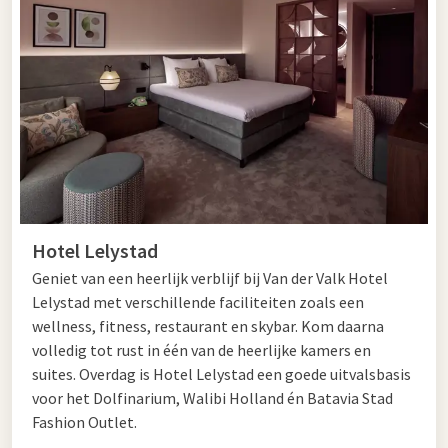
of uw partner. Het is het perfecte uitje voor degene die van
actieve activiteiten houdt. U kunt hier in meer dan 30
attracties waaronder ook een aantal waterattracties!
Na een heerlijke dag vol actie en plezier kunt u verblijven bij
een van de Van der Valk hotels in de regio. Hier kunt u in rust
en luxe verblijven en dat zorgt voor de perfecte afsluiter van
uw dag.
Gaat u liever de natuur in met de kinderen? Dan is het
grootste speelbos van Nederland “het Belevenissenbos” iets
Hotel Lelystad
voor u en uw familie! Hier kunnen uw kinderen in de vrije
natuur kilometers lang slootje springen of door de sloten
Geniet van een heerlijk verblijf bij Van der Valk Hotel
rennen. Ook bevinden zich hier meer dan 50
Lelystad met verschillende faciliteiten zoals een
survivalhindernissen zoals een stormbaan, eilandjes en een
wellness, fitness, restaurant en skybar. Kom daarna
parcours. Het belevenissenbos is geschikt voor kinderen van 6
volledig tot rust in één van de heerlijke kamers en
tot 16 jaar.
suites. Overdag is Hotel Lelystad een goede uitvalsbasis
voor het Dolfinarium, Walibi Holland én Batavia Stad
Voor degene die meer van de cultuur is, heeft de regio ook nog
Fashion Outlet.
verschillende musea. Bijvoorbeeld Werelderfgoed Schokland.