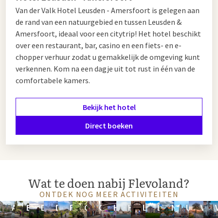
Van der Valk Hotel Leusden - Amersfoort is gelegen aan
de rand van een natuurgebied en tussen Leusden &
Amersfoort, ideaal voor een citytrip! Het hotel beschikt
over een restaurant, bar, casino en een fiets- en e-
chopper verhuur zodat u gemakkelijk de omgeving kunt
verkennen. Kom na een dagje uit tot rust in één van de
comfortabele kamers.
Bekijk het hotel
Direct boeken
Wat te doen nabij Flevoland?
ONTDEK NOG MEER ACTIVITEITEN
Amsterdam
Breukelen
Drachten
Drenthe
Friesland
Gelderland
Groningen
Hilversum
Hoorn
Leeuwarden
Lelystad
Noord-
Utrecht
Vel