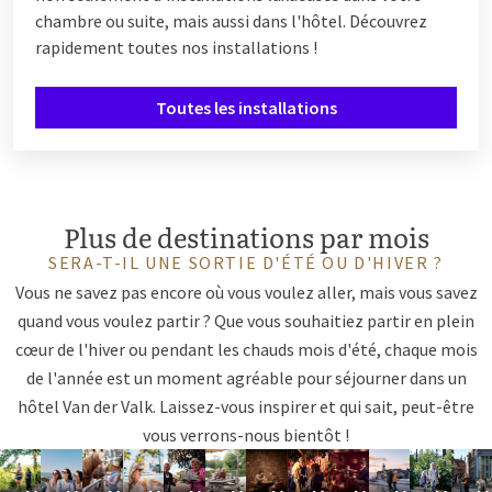
chambre ou suite, mais aussi dans l'hôtel. Découvrez
rapidement toutes nos installations !
Toutes les installations
Plus de destinations par mois
SERA-T-IL UNE SORTIE D'ÉTÉ OU D'HIVER ?
Vous ne savez pas encore où vous voulez aller, mais vous savez
quand vous voulez partir ? Que vous souhaitiez partir en plein
cœur de l'hiver ou pendant les chauds mois d'été, chaque mois
de l'année est un moment agréable pour séjourner dans un
hôtel Van der Valk. Laissez-vous inspirer et qui sait, peut-être
vous verrons-nous bientôt !
Mai
Juin
Juillet
Août
Septembre
Octobre
Novembre
Décembre
Janvier
Février
Mar
A