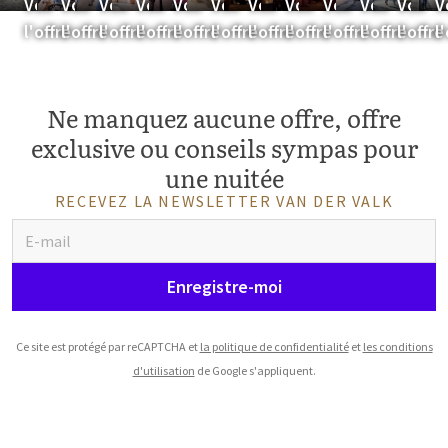
Voir
Voir
Voir
Voir
Voir
Voir
Voir
Voir
Voir
Voir
Voir
V
l'offre
l'offre
l'offre
l'offre
l'offre
l'offre
l'offre
l'offre
l'offre
l'offre
l'offre
l
Ne manquez aucune offre, offre
exclusive ou conseils sympas pour
une nuitée
RECEVEZ LA NEWSLETTER VAN DER VALK
Enregistre-moi
Ce site est protégé par reCAPTCHA et
la politique de confidentialité
et
les conditions
d'utilisation
de Google s'appliquent.