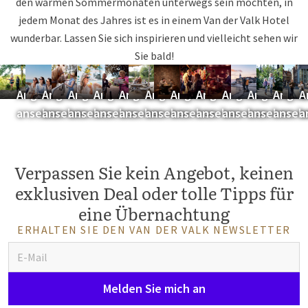
den warmen Sommermonaten unterwegs sein möchten, in
jedem Monat des Jahres ist es in einem Van der Valk Hotel
wunderbar. Lassen Sie sich inspirieren und vielleicht sehen wir
Sie bald!
Mai
Juni
Juli
August
September
Oktober
November
Dezember
Januar
Februa
Mär
A
Angebot
Angebot
Angebot
Angebot
Angebot
Angebot
Angebot
Angebot
Angebot
Angebot
Angeb
A
ansehen
ansehen
ansehen
ansehen
ansehen
ansehen
ansehen
ansehen
ansehen
ansehen
anseh
a
Verpassen Sie kein Angebot, keinen
exklusiven Deal oder tolle Tipps für
eine Übernachtung
ERHALTEN SIE DEN VAN DER VALK NEWSLETTER
Melden Sie mich an