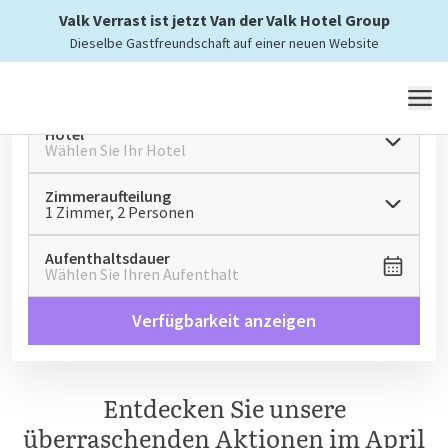
ihrer schönsten Seite
Valk Verrast ist jetzt Van der Valk Hotel Group
bei Van der Valk
Dieselbe Gastfreundschaft auf einer neuen Website
MENÜ
Hotel
Wählen Sie Ihr Hotel
Zimmeraufteilung
1 Zimmer, 2 Personen
Aufenthaltsdauer
Wählen Sie Ihren Aufenthalt
Verfügbarkeit anzeigen
Entdecken Sie unsere
überraschenden Aktionen im April