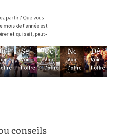
ez partir ? Que vous
ue mois de l'année est
er et qui sait, peut-
Juillet
Septembre
Octobre
Novembre
Décembre
oir
Voir
Voir
Voir
Voir
'offre
l'offre
l'offre
l'offre
l'offre
ou conseils