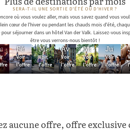
Plus de destinations par mois
SERA-T-IL UNE SORTIE D'ÉTÉ OU D'HIVER ?
ncore où vous voulez aller, mais vous savez quand vous voul
plein cœur de l'hiver ou pendant les chauds mois d'été, chaq
our séjourner dans un hôtel Van der Valk. Laissez-vous inspir
être vous verrons-nous bientôt !
re
anvier
Février
Mars
Avril
Mai
Juin
ir
Voir
Voir
Voir
Voir
Voir
V
ffre
l'offre
l'offre
l'offre
l'offre
l'offre
l
 aucune offre, offre exclusive 