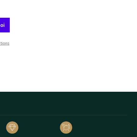
oi
itions