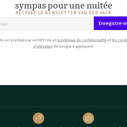
sympas pour une nuitée
RECEVEZ LA NEWSLETTER VAN DER VALK
Enregistre-m
ite est protégé par reCAPTCHA et
la politique de confidentialité
et
les cond
d'utilisation
de Google s'appliquent.