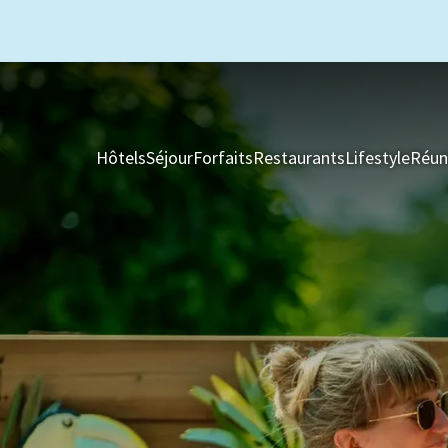
Hôtels
Séjour
Forfaits
Restaurants
Lifestyle
Réun