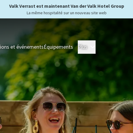
Valk Verrast est maintenant Van der Valk Hotel Group
La même hospitalité sur un nouveau site web
ions et événements
Équipements
Plus
Hôtels
Séjour
For