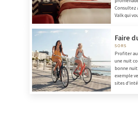
promenades
Consultez a
Valk qui vo
Faire d
SORS
Profiter au
une nuit co
bonne nuit 
exemple ver
sites d'int