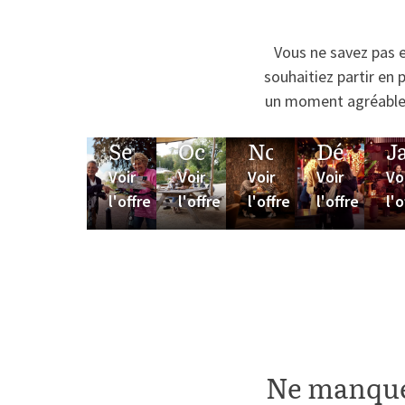
Vous ne savez pas e
souhaitiez partir en 
un moment agréable p
Septembre
Octobre
Novembre
Décemb
J
Voir
Voir
Voir
Voir
Vo
l'offre
l'offre
l'offre
l'offre
l'o
Ne manquez