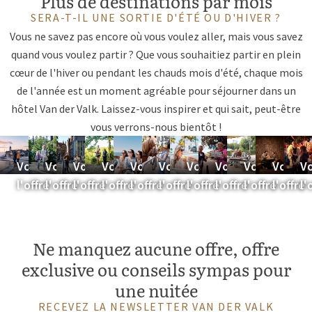
Plus de destinations par mois
SERA-T-IL UNE SORTIE D'ÉTÉ OU D'HIVER ?
Vous ne savez pas encore où vous voulez aller, mais vous savez
quand vous voulez partir ? Que vous souhaitiez partir en plein
cœur de l'hiver ou pendant les chauds mois d'été, chaque mois
de l'année est un moment agréable pour séjourner dans un
hôtel Van der Valk. Laissez-vous inspirer et qui sait, peut-être
vous verrons-nous bientôt !
Février
Mars
Avril
Mai
Juin
Juillet
Août
Septembre
Octobre
Nov
D
Voir
Voir
Voir
Voir
Voir
Voir
Voir
Voir
Voir
Voir
Vo
l'offre
l'offre
l'offre
l'offre
l'offre
l'offre
l'offre
l'offre
l'offre
l'offre
l'
Ne manquez aucune offre, offre
exclusive ou conseils sympas pour
une nuitée
RECEVEZ LA NEWSLETTER VAN DER VALK