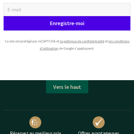
Enregistre-moi
Ce site est protégé par reCAPTCHA et
la politique de confidentialité
et
les conditions
d'utilisation
de Google s'appliquent.
Vers le haut
Réservez au meilleur prix
Offres avantageuses