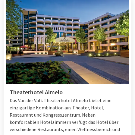
beeindruckende Domkirche bewundern. Groningen hat auch
eine angenehme Innenstadt mit vielen Geschäften und
Restaurants. Vergessen Sie nicht, einen Blick auf den
bemerkenswerten Martiniturm zu werfen, wenn Sie in
Groningen sind. Sie können diesen Turm mit einer Höhe von
nicht weniger als 100 Metern auch besteigen und einen
wunderschönen Blick auf die Stadt genießen.
Ob Sie während Ihres Städtetrips shoppen, Kultur schnuppern
oder kulinarische Köstlichkeiten genießen möchten, ein
Städtetrip in den Niederlanden bietet für jeden etwas.
Aufgrund der kurzen Reisezeiten zwischen den Städten eignen
sich die Niederlande ideal für einen oder mehrere Städtetrips
Theaterhotel Almelo
während einer Nacht- oder Wochenendreise.
Das Van der Valk Theaterhotel Almelo bietet eine
Planen Sie lieber eine Städtereise ins Ausland? Dann
einzigartige Kombination aus Theater, Hotel,
entdecken Sie die Möglichkeiten in
Deutschland
,
Belgien
und
Restaurant und Kongresszentrum. Neben
Luxemburg
.
komfortablen Hotelzimmern verfügt das Hotel über
verschiedene Restaurants, einen Wellnessbereich und