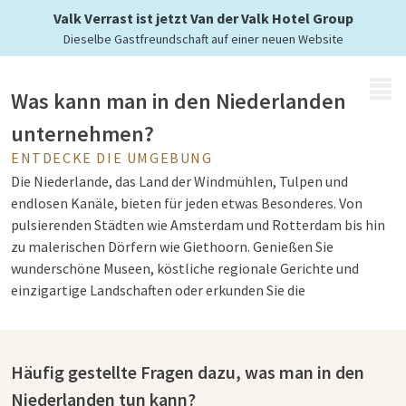
Valk Verrast ist jetzt Van der Valk Hotel Group
Dieselbe Gastfreundschaft auf einer neuen Website
MENÜ
Was kann man in den Niederlanden
unternehmen?
ENTDECKE DIE UMGEBUNG
Die Niederlande, das Land der Windmühlen, Tulpen und
endlosen Kanäle, bieten für jeden etwas Besonderes. Von
pulsierenden Städten wie Amsterdam und Rotterdam bis hin
zu malerischen Dörfern wie Giethoorn. Genießen Sie
wunderschöne Museen, köstliche regionale Gerichte und
einzigartige Landschaften oder erkunden Sie die
beeindruckende Küste mit weitläufigen Stränden und Dünen.
Die Niederlande sind das perfekte Reiseziel für Kultur, Natur
und ein unvergessliches Abenteuer!
Häufig gestellte Fragen dazu, was man in den
Niederlanden tun kann?