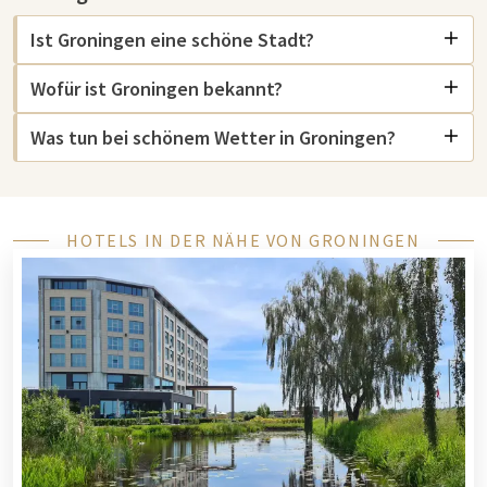
Sehenswürdigkeiten in Groningen
Ist Groningen eine schöne Stadt?
Groningen hat zahlreiche Sehenswürdigkeiten und
Wofür ist Groningen bekannt?
unterhaltsame Aktivitäten zu bieten. Ein Besuch im
Groninger Museum
ist sehr zu empfehlen. Das markante
Was tun bei schönem Wetter in Groningen?
Gebäude beherbergt wechselnde Ausstellungen moderner
und klassischer Kunst und ist ein wahres Kunstwerk für sich.
Direkt im Zentrum von Groningen finden Sie den historischen
Grote Markt Groningen, der voller Cafés, Restaurants und
HOTELS IN DER NÄHE VON GRONINGEN
Marktstände ist. Für ein einzigartiges Erlebnis können Sie die
Aussicht vom Martiniturm bewundern.
Theaterbegeisterte können einen Abend in der
Stadsschouwburg Groningen verbringen, die ein breites
Spektrum an Aufführungen bietet. Sind Sie ein Sportfan? Dann
sollten Sie sich einen Besuch beim FC Groningen für ein
spannendes Spiel im Stadion nicht entgehen lassen. Neben
Kultur und Sport hat Groningen auch für
Shoppingbegeisterte viel zu bieten: Im Zentrum von