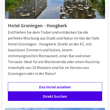
Groningen gibt es verschiedene
Geschäfte
, Boutiquen und
Fachgeschäfte, die den Einkaufstag zum Vergnügen machen.
Hotel in Groningen
Hotel Groningen - Hoogkerk
Entfliehen Sie dem Trubel und entdecken Sie die
Groningen ist das perfekte Reiseziel für einen
perfekte Mischung aus Stadt und Natur im Van der Valk
Wochenendausflug und mit der großen Auswahl an Hotels
Hotel Groningen - Hoogkerk. Direkt an der A7, mit
gibt es in Groningen immer einen schönen Ort zum
luxuriösen Zimmern und Suiten, einem
Übernachten. Ob Sie sich für ein Hotel im Zentrum oder etwas
stimmungsvollen Restaurant, einer Bar und einer
außerhalb der Stadt entscheiden, für jedes Budget und jede
Terrasse. Ideal für ein Wochenende oder einen Kurztrip.
Vorliebe gibt es das passende Hotel. Wählen Sie
Innerhalb von 10 Minuten sind Sie im Herzen von
beispielsweise einen zentralen Standort in der Nähe des
Groningen oder in der Natur!
Bahnhofs Groningen, ideal für die Erkundung der Stadt und
Umgebung
.
Das Hotel ansehen
Direkt buchen
Van der Valk Groningen