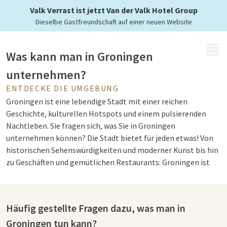
Valk Verrast ist jetzt Van der Valk Hotel Group
Dieselbe Gastfreundschaft auf einer neuen Website
MENÜ
Was kann man in Groningen
unternehmen?
ENTDECKE DIE UMGEBUNG
Groningen ist eine lebendige Stadt mit einer reichen
Geschichte, kulturellen Hotspots und einem pulsierenden
Nachtleben. Sie fragen sich, was Sie in Groningen
unternehmen können? Die Stadt bietet für jeden etwas! Von
historischen Sehenswürdigkeiten und moderner Kunst bis hin
zu Geschäften und gemütlichen Restaurants: Groningen ist
ideal für einen Tagesausflug oder einen Wochenendausflug.
Dank des zentral gelegenen Bahnhofs ist die Stadt zudem
hervorragend erreichbar.
Häufig gestellte Fragen dazu, was man in
Groningen tun kann?