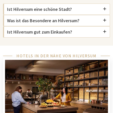
Ist Hilversum eine schöne Stadt?
Sehenswürdigkeiten von Hilversum
Was ist das Besondere an Hilversum?
Hilversum verfügt über ein vielfältiges Angebot an
Ist Hilversum gut zum Einkaufen?
Attraktionen von kulturellem und natürlichem Interesse. Der
Mediapark ist das Herz der niederländischen Medien, wo
Besucher das Netherlands Institute for
Sound and Vision
mit
interaktiven Ausstellungen zur Mediengeschichte erkunden
HOTELS IN DER NÄHE VON HILVERSUM
können. In der Nähe befindet sich das
Singer Museum
in Laren
mit einer beeindruckenden Sammlung moderner Kunst und
einem ruhigen Skulpturengarten, der zu einem entspannten
Besuch einlädt.
Für Naturliebhaber sind die
Loosdrechtse Plassen
ein schönes
Gebiet für Wassersport, Wandern und Radfahren.
Lage
Vuursche
, ein charmantes Dorf in der Nähe, bietet
ausgedehnte Wälder und Heidelandschaften sowie den
Klimbos Lage Vuursche, wo Sie spannende Kurse entdecken