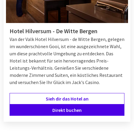
können. Das Zentrum von Hilversum selbst ist lebendig, mit
Geschäften, Gaststätten und historischen Gebäuden, die die
reiche Geschichte der Stadt widerspiegeln.
Das Filmtheater Hilversum bietet einen stimmungsvollen
Hotel Hilversum - De Witte Bergen
Rahmen für Filme und Sondervorführungen. Mit seinen vielen
Van der Valk Hotel Hilversum - de Witte Bergen, gelegen
Möglichkeiten ist Hilversum ein attraktives Reiseziel für
im wunderschönen Gooi, ist eine ausgezeichnete Wahl,
Besucher jeden Alters, wo Kultur, Natur und Entspannung
um diese prachtvolle Umgebung zu entdecken. Das
zusammenkommen.
Hotel ist bekannt für sein hervorragendes Preis-
Leistungs-Verhältnis. Genießen Sie verschiedene
moderne Zimmer und Suiten, ein köstliches Restaurant
Hotel in Hilversum
und versuchen Sie Ihr Glück im Jack's Casino.
Hilversum bietet eine Reihe von Hotels, die sich perfekt für
einen entspannten Aufenthalt eignen. Ob Sie sich für ein
Sieh dir das Hotel an
Boutique-Hotel im Stadtzentrum oder ein ruhiges Hotel am
Direkt buchen
Stadtrand entscheiden, es ist für jeden etwas dabei. Viele
Hotels in Hilversum verfügen über moderne
Annehmlichkeiten wie kostenloses Wi-Fi, komfortable
Zimmer und oft auch Wellnesseinrichtungen. Die grüne