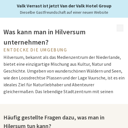
Valk Verrast ist jetzt Van der Valk Hotel Group
Dieselbe Gastfreundschaft auf einer neuen Website
MENÜ
Was kann man in Hilversum
unternehmen?
ENTDECKE DIE UMGEBUNG
Hilversum, bekannt als das Medienzentrum der Niederlande,
bietet eine einzigartige Mischung aus Kultur, Natur und
Geschichte. Umgeben von wunderschönen Wäldern und Seen,
wie den Loosdrechtse Plassen und der Lage Vuursche, ist es ein
ideales Ziel für Naturliebhaber und Abenteurer
gleichermaßen. Das lebendige Stadtzentrum mit seinen
Geschäften, gemütlichen Restaurants und dem berühmten
Mediapark machen Hilversum zu einem pulsierenden Ort, der
für jeden etwas zu bieten hat. Ob Sie einen Tagesausflug oder
Häufig gestellte Fragen dazu, was man in
einen längeren Aufenthalt planen, Hilversum bietet alle
Hilersum tun kann?
Zutaten für einen vielseitigen und inspirierenden Urlaub.