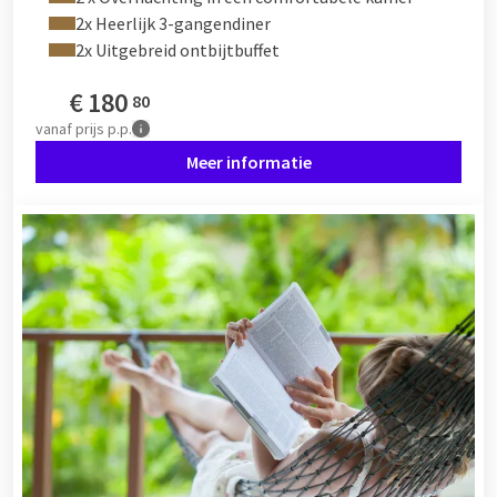
2x Heerlijk 3-gangendiner
2x Uitgebreid ontbijtbuffet
€
180
80
vanaf
prijs p.p.
Meer informatie