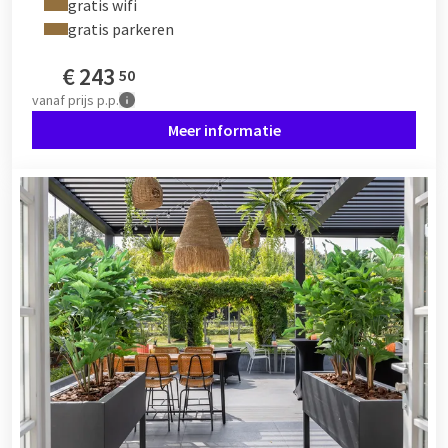
gratis wifi
gratis parkeren
€
243
50
vanaf
prijs p.p.
Meer informatie