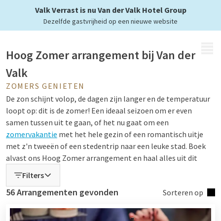
tijdens de zomer
Valk Verrast is nu Van der Valk Hotel Group
Dezelfde gastvrijheid op een nieuwe website
MENU
Hoog Zomer arrangement bij Van der
Valk
ZOMERS GENIETEN
De zon schijnt volop, de dagen zijn langer en de temperatuur
loopt op: dit is de zomer! Een ideaal seizoen om er even
samen tussen uit te gaan, of het nu gaat om een
zomervakantie
met het hele gezin of een romantisch uitje
met z'n tweeën of een stedentrip naar een leuke stad. Boek
alvast ons Hoog Zomer arrangement en haal alles uit dit
prachtige seizoen!
Filters
56 Arrangementen gevonden
Sorteren op
Het Hoog Zomer arrangement