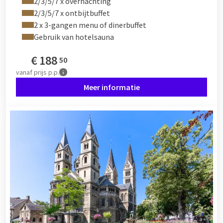
2/3/5/7 x overnachting
2/3/5/7 x ontbijtbuffet
2 x 3-gangen menu of dinerbuffet
Gebruik van hotelsauna
€
188
50
vanaf
prijs p.p.
Meer informatie