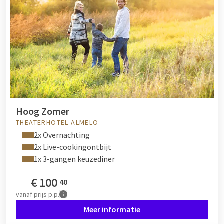
Hoog Zomer
THEATERHOTEL ALMELO
2x Overnachting
2x Live-cookingontbijt
1x 3-gangen keuzediner
€
100
40
vanaf
prijs p.p.
Meer informatie