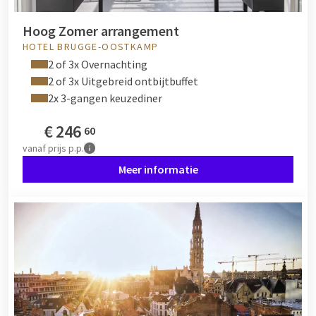
Hoog Zomer arrangement
HOTEL BRUGGE-OOSTKAMP
2 of 3x Overnachting
2 of 3x Uitgebreid ontbijtbuffet
2x 3-gangen keuzediner
€
246
60
vanaf
prijs p.p.
Meer informatie