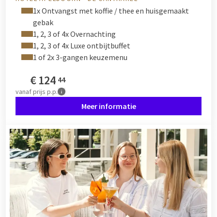
Heeft u interesse in een Hoog Zomer arrangement? Dan heeft
1x Ontvangst met koffie / thee en huisgemaakt
u keuze uit een verblijf van één, twee, drie of zelfs meerdere
gebak
nachten. Bekijk of uw gewenste datum en verblijfsduur
1, 2, 3 of 4x Overnachting
beschikbaar is bij het hotel van uw voorkeur. Gaat u liever in
1, 2, 3 of 4x Luxe ontbijtbuffet
een ander seizoen weg? Naast het Hoog Zomer arrangement
1 of 2x 3-gangen keuzemenu
bieden onze hotels ook voor de drie andere seizoenen een
seizoensarrangement aan. Kies bijvoorbeeld voor het
Vrolijk
€
124
44
Voorjaar
,
Heerlijke Herfst
of
Hartje Winter
arrangement.
vanaf
prijs p.p.
Genieten bij Van der Valk kan ieder seizoen.
Meer informatie