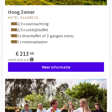
Hoog Zomer
HOTEL GLADBECK
2/3 x overnachting
2/3 x ontbijtbuffet
2 x dinerbuffet of 3-gangen menu
1 x mineraalwater
€
213
50
vanaf
prijs p.p.
Meer informatie