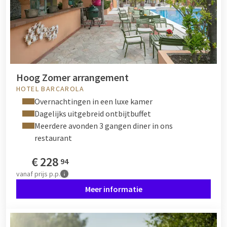
Hoog Zomer arrangement
HOTEL BARCAROLA
Overnachtingen in een luxe kamer
Dagelijks uitgebreid ontbijtbuffet
Meerdere avonden 3 gangen diner in ons
restaurant
€
228
94
vanaf
prijs p.p.
Meer informatie