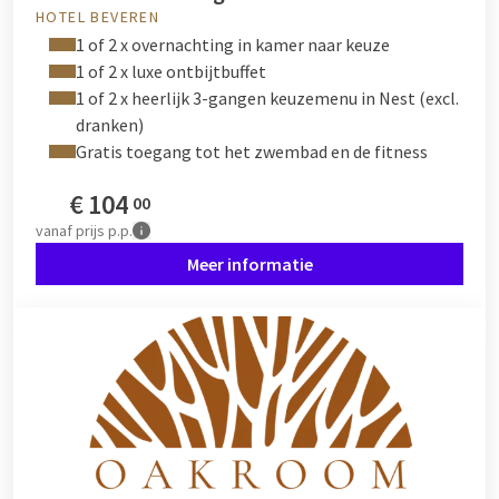
HOTEL BEVEREN
1 of 2 x overnachting in kamer naar keuze
1 of 2 x luxe ontbijtbuffet
1 of 2 x heerlijk 3-gangen keuzemenu in Nest (excl.
dranken)
Gratis toegang tot het zwembad en de fitness
€
104
00
vanaf
prijs p.p.
Meer informatie