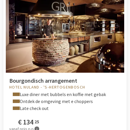
Bourgondisch arrangement
HOTEL NULAND - 'S-HERTOGENBOSCH
Luxe diner met bubbels en koffie met gebak
Ontdek de omgeving met e choppers
Late check out
€
134
25
vanaf
prijs p.p.