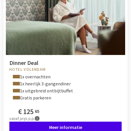
Dinner Deal
HOTEL VOLENDAM
1x overnachten
1x heerlijk 3-gangendiner
1x uitgebreid ontbijtbuffet
Gratis parkeren
€
125
65
vanaf
prijs p.p.
Meer informatie