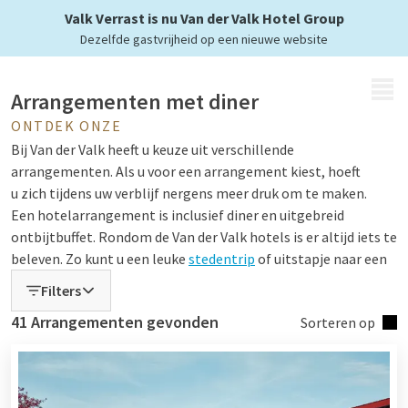
met diner
Valk Verrast is nu Van der Valk Hotel Group
Dezelfde gastvrijheid op een nieuwe website
MENU
Arrangementen met diner
ONTDEK ONZE
Bij Van der Valk heeft u keuze uit verschillende
arrangementen. Als u voor een arrangement kiest, hoeft
u zich tijdens uw verblijf nergens meer druk om te maken.
Een hotelarrangement is inclusief diner en uitgebreid
ontbijtbuffet. Rondom de Van der Valk hotels is er altijd iets te
beleven. Zo kunt u een leuke
stedentrip
of uitstapje naar een
museum of attractiepark maken.
Filters
Bent u liever actief bezig tijdens uw verblijf? Op de mooie
41 Arrangementen gevonden
Sorteren op
locaties van de hotels kunt u mooie wandel- en fietstochten
maken. Bij veel hotels kunt u een (elektrische) fiets huren,
maar u kunt uiteraard ook altijd uw eigen fiets meenemen en
beveiligd stallen bij het hotel. Bent u geïnteresseerd in een