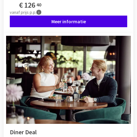
€
126
40
vanaf
prijs p.p.
Meer informatie
Diner Deal