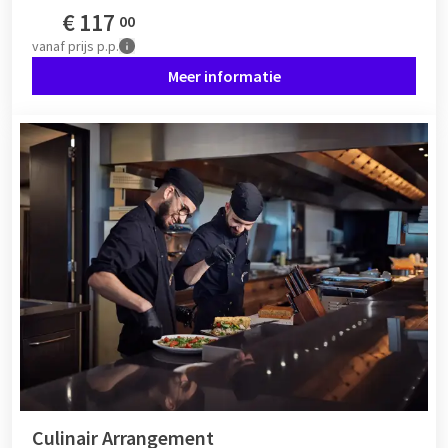
€
117
00
vanaf
prijs p.p.
Meer informatie
Culinair Arrangement