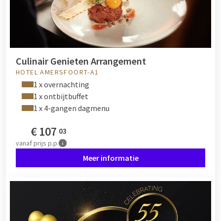
Culinair Genieten Arrangement
HOTEL AMERSFOORT-A1
1 x overnachting
1 x ontbijtbuffet
1 x 4-gangen dagmenu
€
107
03
vanaf
prijs p.p.
Meer informatie