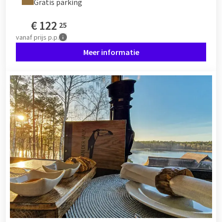
Gratis parking
€
122
25
vanaf
prijs p.p.
Meer informatie