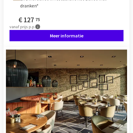
dranken*
€
127
75
vanaf
prijs p.p.
Meer informatie