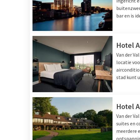
ingericht 
buitenzwem
bar en is i
Lunchbuffe
Liever onbeperkt genie
Hotel 
treft u smakelijke koud
Van der Va
kazen. Ook geniet u bij
locatie vo
Ideaal wanneer u op zo
airconditio
uitgebreide selectie va
stad kunt 
Ontdek hieronder welk 
Hotel 
Van der Va
suites en 
meerdere e
ontspanning