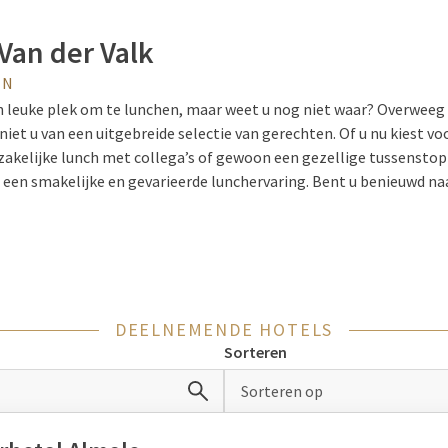
Van der Valk
EN
n leuke plek om te lunchen, maar weet u nog niet waar? Overweeg e
eniet u van een uitgebreide selectie van gerechten. Of u nu kiest v
zakelijke lunch met collega’s of gewoon een gezellige tussenstop 
jd een smakelijke en gevarieerde lunchervaring. Bent u benieuwd 
uurt
is en neem alvast een kijkje!
 lunch bij Van der Valk?
DEELNEMENDE HOTELS
nt voor de uitstekende prijs-kwaliteitverhouding en biedt een uit
Sorteren
De kosten van een lunch bij Van der Valk variëren per hotel en regio
 type lunch dat u kiest. Zo kunt u kiezen voor een à la carte lunch
Sorteren op
 Voor de meeste actuele informatie over de prijzen bij Van der Val
ieke
Van der Valk hotel
van uw keuze te bezoeken.