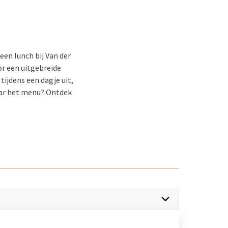
en lunch bij Van der
oor een uitgebreide
tijdens een dagje uit,
naar het menu? Ontdek
gebreid assortiment aan
. Ook kan de prijs
gerecht of voor een
k raden we u aan om de