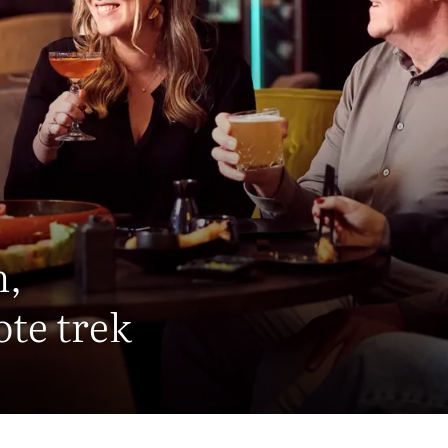
h,
ote trek