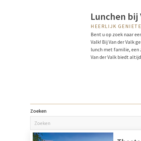
Lunchen bij 
HEERLIJK GENIET
Bent u op zoek naar ee
Valk! Bij Van der Valk g
lunch met familie, een 
Van der Valk biedt alti
welk
hotel bij u in de b
Wat kost een
Van der Valk staat gara
Zoeken
gerechten en drankjes. 
afhankelijk zijn van het
uitgebreid lunchbuffet.
website van het specif