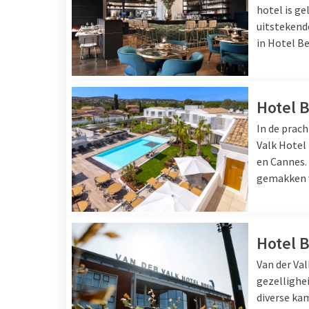
hotel is g
uitstekend
in Hotel Be
Hotel 
In de prach
Valk Hotel 
en
Cannes
gemakken v
Hotel 
Van der Va
gezellighe
diverse ka