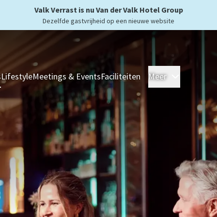
Valk Verrast is nu Van der Valk Hotel Group
Dezelfde gastvrijheid op een nieuwe website
s
Lifestyle
Meetings & Events
Faciliteiten
Meer
Hotels
Ove