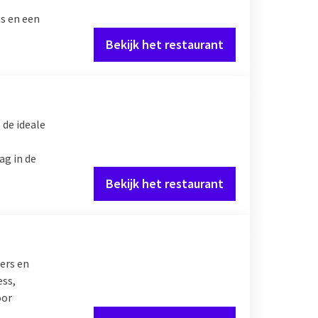
s en een
Bekijk het restaurant
t
bij Van der Valk. Hier
orten vleeswaren en
 de ideale
es- en visgerechten.
uffet ook over een
ag in de
rbuffet aanwezig.
Bekijk het restaurant
ers en
ess,
oor