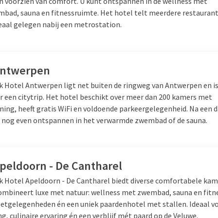
en voorzien van comfort. U kunt ontspannen in de wellness met
bad, sauna en fitnessruimte. Het hotel telt meerdere restaurant
deaal gelegen nabij een metrostation.
t
ten van diverse gerechten? Overweeg dan het heerlijke
lunchbuffe
Antwerpen
e gerechten zoals verse salades, luxe broodjes, fruit en diverse so
lk Hotel Antwerpen ligt net buiten de ringweg van Antwerpen en is
 het lunchbuffet van warme gerechten zoals soepen, quiches en vle
or een citytrip. Het hotel beschikt over meer dan 200 kamers met
ek bent naar een gevarieerde lunch. Daarnaast beschikt het lunchb
ning, heeft gratis WiFi en voldoende parkeergelegenheid. Na een d
n vegetarische gerechten en is er speciaal voor kinderen een kinde
u nog even ontspannen in het verwarmde zwembad of de sauna.
restaurant het beste bij uw wensen past!
Apeldoorn - De Cantharel
lk Hotel Apeldoorn - De Cantharel biedt diverse comfortabele kam
combineert luxe met natuur: wellness met zwembad, sauna en fitn
etgelegenheden én een uniek paardenhotel met stallen. Ideaal v
, culinaire ervaring én een verblijf mét paard op de Veluwe.