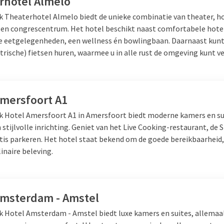
rhotel Almelo
lk Theaterhotel Almelo biedt de unieke combinatie van theater, ho
 en congrescentrum. Het hotel beschikt naast comfortabele hot
unchen bij Van der Valk?
se eetgelegenheden, een wellness én bowlingbaan. Daarnaast kunt u
ktrische) fietsen huren, waarmee u in alle rust de omgeving kunt 
 der Valk? Dan kunt u een ruime keuze aan verse en smaakvolle ger
à la carte? Dan kunt
u genieten van speciale gerechten die de chef 
hten, streekgerechten of de heerlijke Valk klassiekers. Gaat uw v
u een divers aanbod aan van zowel koude als warme gerechten. Bij V
Amersfoort A1
gaat voor vlees-, vis-, of vegetarische gerechten.
lk Hotel Amersfoort A1 in Amersfoort biedt moderne kamers en s
stijlvolle inrichting. Geniet van het Live Cooking-restaurant, de 
atis parkeren. Het hotel staat bekend om de goede bereikbaarhei
unchen
linaire beleving.
se en luxe bereide gerechten? Dan is een à la carte lunch een absol
der Valk kunt u kiezen uit verschillende gerechten van de menukaart 
Amsterdam - Amstel
errassen door heerlijke seizoens- of streekgerechten die per hotel 
er Valk gerechten. Ook aan de jongere gasten is gedacht. Speciaal v
lk Hotel Amsterdam - Amstel biedt luxe kamers en suites, allema
o worden zowel u als uw kind uitgedaagd om iets uit andere keuk