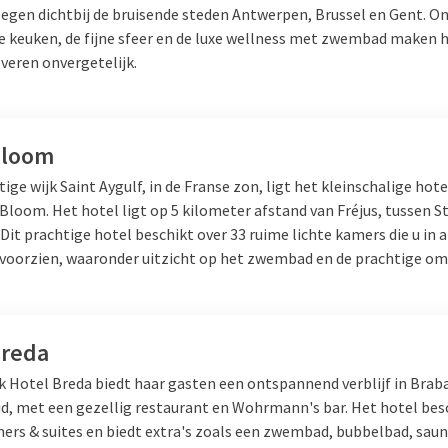
elegen dichtbij de bruisende steden Antwerpen, Brussel en Gent. O
e keuken, de fijne sfeer en de luxe wellness met zwembad maken he
veren onvergetelijk.
Bloom
tige wijk Saint Aygulf, in de Franse zon, ligt het kleinschalige hote
Bloom. Het hotel ligt op 5 kilometer afstand van Fréjus, tussen
St
. Dit prachtige hotel beschikt over 33 ruime lichte kamers die u in a
oorzien, waaronder uitzicht op het zwembad en de prachtige o
Breda
lk Hotel Breda biedt haar gasten een ontspannend verblijf in Brab
id, met een gezellig restaurant en Wohrmann's bar. Het hotel bes
mers & suites en biedt extra's zoals een zwembad, bubbelbad, saun