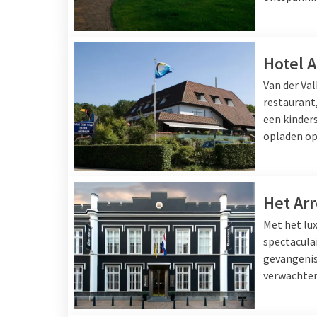
Hotel 
Van der Va
restaurant,
een kinder
opladen op 
Het Arr
Met het lux
spectaculai
gevangenis
verwachten