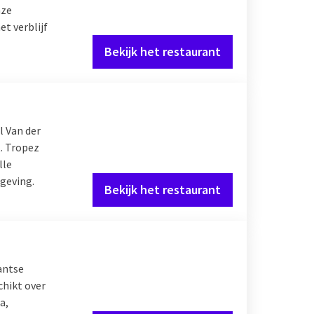
nze
t verblijf
Bekijk het restaurant
l Van der
. Tropez
lle
mgeving.
Bekijk het restaurant
antse
chikt over
a,