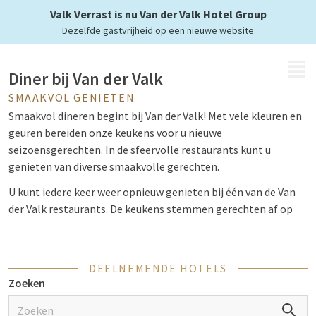
bij Van der Valk
Valk Verrast is nu Van der Valk Hotel Group
Dezelfde gastvrijheid op een nieuwe website
MENU
Diner bij Van der Valk
SMAAKVOL GENIETEN
Smaakvol dineren begint bij Van der Valk! Met vele kleuren en
geuren bereiden onze keukens voor u nieuwe
seizoensgerechten. In de sfeervolle restaurants kunt u
genieten van diverse smaakvolle gerechten.
U kunt iedere keer weer opnieuw genieten bij één van de Van
der Valk restaurants. De keukens stemmen gerechten af op
het seizoen. Zo blijft het voor u altijd een verrassing wat er op
de
menukaart
staat. Ieder Van der Valk heeft zijn eigen
menukaart met wisselende gerechten.
DEELNEMENDE HOTELS
Zoeken
De restaurantformules van Van der Valk