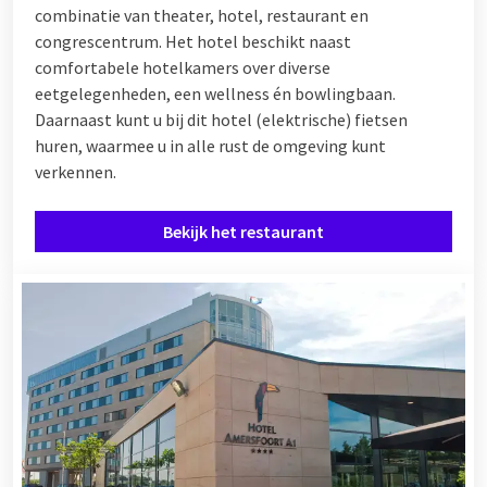
combinatie van theater, hotel, restaurant en
Laat uw kind
de lekkerste Timo Toekan gerechten
proeven bij
congrescentrum. Het hotel beschikt naast
Van der Valk. Voor de kleine gasten is er een speciaal menu
comfortabele hotelkamers over diverse
samengesteld om kennis te maken met gerechten uit de hele
eetgelegenheden, een wellness én bowlingbaan.
wereld. Timo Toekan neemt uw kinderen graag mee op reis
Daarnaast kunt u bij dit hotel (elektrische) fietsen
door de landen en vertelt hierbij leuke weetjes en verhalen.
huren, waarmee u in alle rust de omgeving kunt
Als de kinderen zijn uitgegeten, kunnen zij zich goed
verkennen.
vermaken in de speelhoek. Van puzzelen en kleuren tot aan
videokijken, uw kinderen hoeven zich niet te vervelen. Zo kunt
Bekijk het restaurant
u samen met uw gezelschap op uw gemak genieten van een
diner bij Van der Valk.
Borrel na uw diner nog na in de hotelbar
Heeft u zin in een borrel in de hotelbar? U heeft keuze uit een
speciaal biertje, wijnen, mooie cocktails en verse
vruchtensappen. Bestel diverse lekkere hapjes en klets
gezellig bij met vrienden of familie.