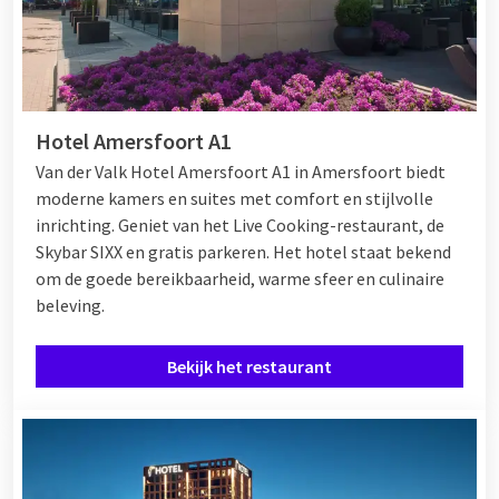
Overnachten bij Van der Valk
Wilt u na uw diner blijven overnachten in het hotel? Bekijk dan
Hotel Amersfoort A1
ook de hotelkamers en suites. Wilt u een compleet verzorgd
weekend weg? Dan kunt u ook kiezen voor een arrangement.
Van der Valk Hotel Amersfoort A1 in Amersfoort biedt
Bij Van der Valk geniet u van een
overnachting inclusief
moderne kamers en suites met comfort en stijlvolle
ontbijt
met diner.
inrichting. Geniet van het Live Cooking-restaurant, de
Skybar SIXX en gratis parkeren. Het hotel staat bekend
om de goede bereikbaarheid, warme sfeer en culinaire
beleving.
Bekijk het restaurant