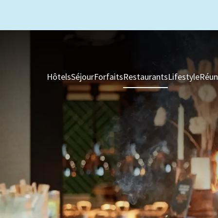
Hôtels
Séjour
Forfaits
Restaurants
Lifestyle
Réun