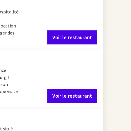
nt préparés frais pour
 qualité.
spitalité.
t large avec, entre
 location
vous profitez à volonté
rger des
Voir le restaurant
également de
amille. Ainsi, il y a
ence
urg !
ison
une visite
Voir le restaurant
unch
à Cuijk est
heures d'un buffet de
des salades et des
t situé