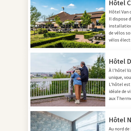
vous découvrirez un buff
Hôtel C
vous. Cela rend un à vol
Hôtel
Van 
Il dispose 
Le
buffet du midi
à
Van 
installatio
autres, des pains frais,
de vélos so
de café, thé et jus de fru
vélos élect
Pour les groupes plus 
nombreuses options de buf
toujours une option à 
Hôtel 
À l'hôtel 
unique, vou
Brunch Van 
L'hôtel es
idéale de v
Ceux qui cherchent un 
aux Therme
fortement recommandé 
Vous êtes accueilli avec
Hôtel N
brunch copieux. Pensez 
Au nord de 
spécialités chaudes. Tou