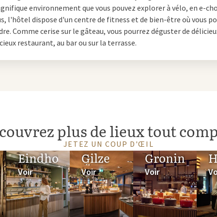
gnifique environnement que vous pouvez explorer à vélo, en e-ch
 un coin de jeux séparé et un buffet spécial, afin qu'ils puissent ég
us, l'hôtel dispose d'un centre de fitness et de bien-être où vous p
ombine le meilleur du petit déjeuner et du déjeuner et est donc pa
re. Comme cerise sur le gâteau, vous pourrez déguster de délicieu
cieux restaurant, au bar ou sur la terrasse.
à volonté à Cuijk ou un buffet varié à Lent : chez Van der Valk, vous
é et d'une offre culinaire complète. Réservez votre table aujourd'hu
e.
couvrez plus de lieux tout comp
JETEZ UN COUP D'ŒIL
Eindhoven
Gilze
Groningen
H
Voir
Voir
Voir
Vo