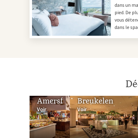
dans un ma
Pour les enfants, il y a
pied. De pl
pleinement. Le brunch c
vous détend
et les groupes.
dans le spa
Que vous choisissiez un 
qualité, de l'hospitalit
l'expérience vous-mêm
Dé
Amersfoort
Breukelen
Voir
Voir