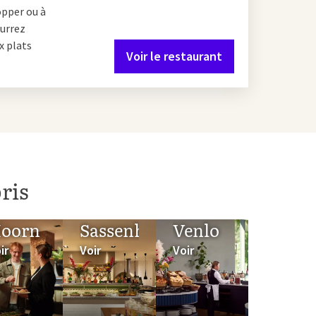
opper ou à
alement en profiter
ourrez
rfait pour les familles
x plats
Voir le restaurant
 profitez toujours de la
i et faites-en
ris
oorn
Sassenheim
Venlo
ir
Voir
Voir