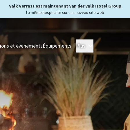
Valk Verrast est maintenant Van der Valk Hotel Group
La même hospitalité sur un nouveau site web
ions et événements
Équipements
Plus
Hôtels
Séjour
For