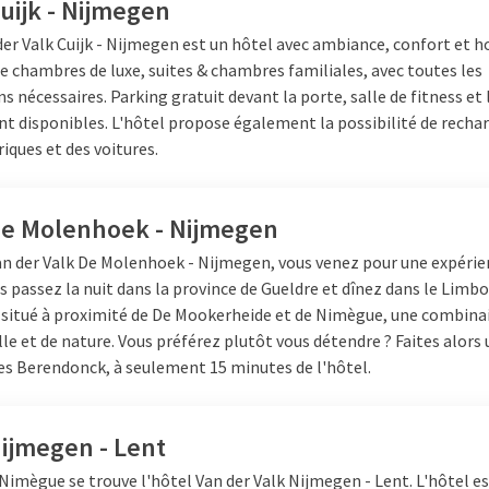
et varié avec Live Cooking, où les plats de viande et de poisson so
uijk - Nijmegen
onté à Lent un choix attrayant pour ceux qui recherchent variété et
der Valk Cuijk - Nijmegen est un hôtel avec ambiance, confort et ho
de chambres de luxe, suites & chambres familiales, avec toutes les
der Valk Hotel Nijmegen - Lent
propose une sélection étonnammen
ns nécessaires. Parking gratuit devant la porte, salle de fitness et
 des soupes, des salades et des plats chauds. Pendant le déjeuner, 
nt disponibles. L'hôtel propose également la possibilité de recha
its.
riques et des voitures.
importants,
Van der Valk Hotel De Molenhoek - Nijmegen
propose 
fet. Idéal pour les fêtes, les réunions d'affaires ou les sorties en f
volonté adaptée dans la région de Nimègue.
De Molenhoek - Nijmegen
Van der Valk De Molenhoek - Nijmegen, vous venez pour une expéri
s passez la nuit dans la province de Gueldre et dînez dans le Limbo
der Valk Nijmegen
t situé à proximité de De Mookerheide et de Nimègue, une combina
ille et de nature. Vous préférez plutôt vous détendre ? Faites alors 
bon brunch à Nimègue, sont au bon endroit chez Van der Valk. Le
br
s Berendonck, à seulement 15 minutes de l'hôtel.
pour un dimanche après-midi détendu.
 un verre de bulles festives, après quoi vous profitez pendant deux 
ijmegen - Lent
aux pains fraîchement cuits, divers plats de viande et de poisson, 
Nimègue se trouve l'hôtel Van der Valk Nijmegen - Lent. L'hôtel es
t est complété par du café, du thé et un large buffet de jus.