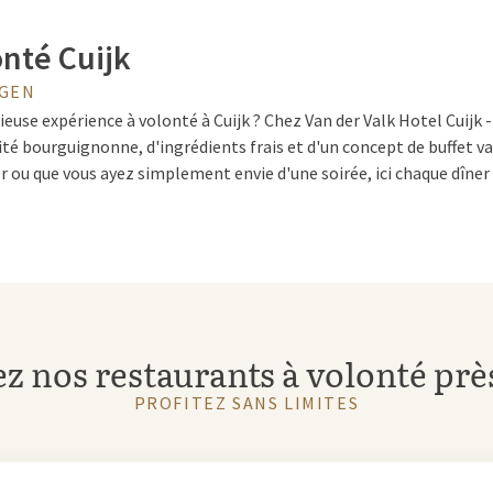
onté Cuijk
EGEN
ieuse expérience à volonté à Cuijk ? Chez Van der Valk Hotel Cuijk 
ité bourguignonne, d'ingrédients frais et d'un concept de buffet va
r ou que vous ayez simplement envie d'une soirée, ici chaque dîner
ureux, nous travaillons avec des produits frais, de préférence loca
oderne et sont préparés avec soin par des chefs expérimentés. Su
essentez le véritable sentiment à volonté à Cuijk : les plats sont 
ualité et goût.
 nos restaurants à volonté prè
PROFITEZ SANS LIMITES
lonté Nijmegen
t, l'offre est grande pour les amateurs de à volonté à Nimègue. D