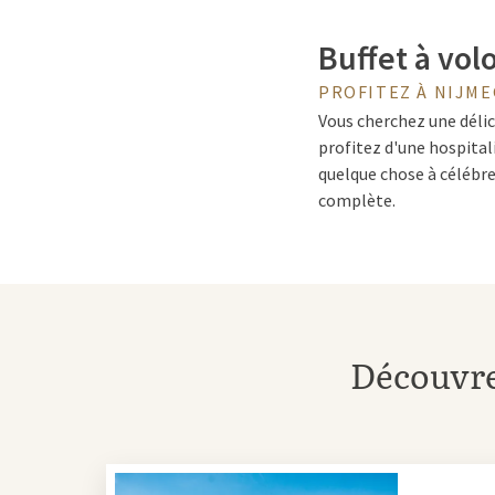
Buffet à vol
PROFITEZ À NIJM
Vous cherchez une délic
profitez d'une hospital
quelque chose à célébre
complète.
Dans le restaurant chale
reçoivent une touche m
Cooking
concept, vous r
garantissant toujours q
Découvrez
Buffet à vo
Dans la région égalemen