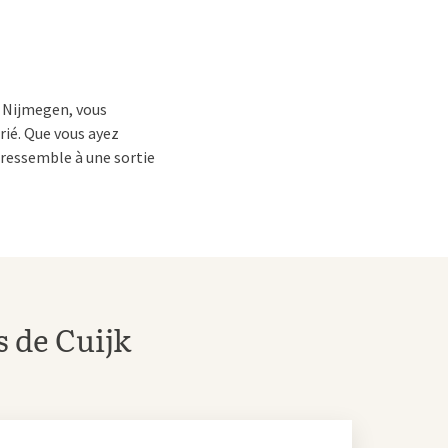
- Nijmegen, vous
rié. Que vous ayez
 ressemble à une sortie
ux. Les plats classiques
rtout lors du
Live
préparés à la minute,
s de Cuijk
ans le proche Lent,