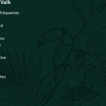
 Valk
fréquentes
rd
ess
s
zine
chez