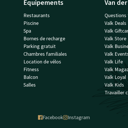
Équipements
Van der
Restaurants
Questions 
Piscine
Valk Deals
Spa
Valk Giftca
Bornes de recharge
Valk Store
Parking gratuit
Valk Busin
Chambres familiales
Valk Event
Location de vélos
Valk Life
Fitness
Valk Maga
Balcon
Valk Loyal
Salles
Valk Kids
Travailler 
Facebook
Instagram