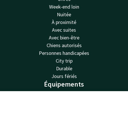
Week-end loin
Nuitée
À proximité
Avec suites
Avec bien-être
Chiens autorisés
Personnes handicapées
City trip
Durable
Jours fériés
Équipements
Restaurants
Piscine
Compte
FR
Spa
Cherche & Réserve
Bornes de recharge
Parking gratuit