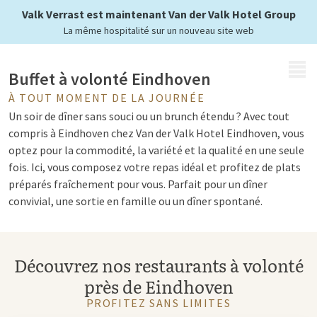
à Eindhoven
Valk Verrast est maintenant Van der Valk Hotel Group
La même hospitalité sur un nouveau site web
MENU
Buffet à volonté Eindhoven
À TOUT MOMENT DE LA JOURNÉE
Un soir de dîner sans souci ou un brunch étendu ? Avec tout
compris à Eindhoven chez Van der Valk Hotel Eindhoven, vous
optez pour la commodité, la variété et la qualité en une seule
fois. Ici, vous composez votre repas idéal et profitez de plats
préparés fraîchement pour vous. Parfait pour un dîner
convivial, une sortie en famille ou un dîner spontané.
Dans ce restaurant tout compris à Eindhoven, il y a
suffisamment de choix. Des plats internationaux aux
Découvrez nos restaurants à volonté
classiques familiers : il y en a pour tous les goûts. Grâce au
concept de Live Cooking, les plats sont continuellement
près de Eindhoven
préparés frais, ce qui garantit une expérience gustative de
PROFITEZ SANS LIMITES
haute qualité. De plus, de nombreuses formules incluent les