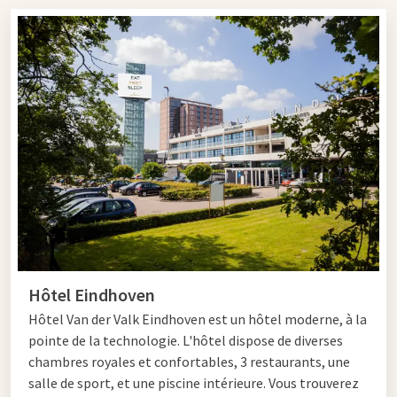
boissons, ce qui rend le concept attractif pour ceux qui
cherchent un tout compris à manger et à boire à Eindhoven.
Buffet restaurant Eindhoven
Qui cherche un buffet complet peut se rendre chez
Restaurant
Het Buffet
. Ce restaurant buffet moderne à Eindhoven offre
diverses possibilités culinaires tout au long de la journée.
Commencez votre journée par un abondant
buffet petit-
déjeuner
, où vous profitez de petits pains fraîchement cuits,
de garnitures de luxe et de plats aux œufs préparés en direct.
L'ambiance détendue le rend idéal pour les clients de l'hôtel
Hôtel Eindhoven
ainsi que pour les visiteurs extérieurs.
Hôtel
Van der Valk Eindhoven est un hôtel moderne, à la
Le samedi soir, le restaurant se transforme en un concept de
pointe de la technologie. L'hôtel dispose de diverses
dîner animé avec le
Live Cooking Familie Dinerbuffet
. Ici, vous
chambres royales et confortables, 3 restaurants, une
vivez le véritable sentiment tout compris : choisissez à
salle de sport, et une piscine intérieure. Vous trouverez
volonté parmi des plats chauds et froids, des grillades et un