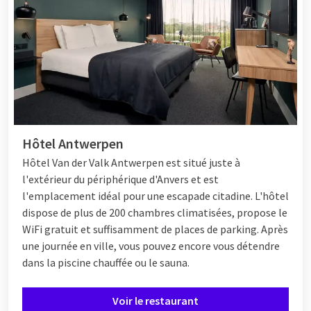
plats. Grâce à cette offre variée, il y en a pour tous les goûts
pour une délicieuse expérience
à volonté
. Les chefs sont
également prêts à vous préparer, à la minute, de délicieuses
spécialités de poissons et de viandes. Et ce n'est pas tout ! En
plus du dîner Live Cooking, les hôtels proposent aussi Live
Cooking
petit-déjeuner
et
déjeuner
, où vous pouvez déguster
de délicieux sandwichs et des garnitures fraîches.
Hôtel Antwerpen
À quelle heure commence un brunch du
Hôtel
Van der Valk Antwerpen est situé juste à
dimanche chez Van der Valk?
l'extérieur du périphérique d'Anvers et est
l'emplacement idéal pour une escapade citadine. L'hôtel
Le brunch du dimanche chez Van der Valk commence
dispose de plus de 200 chambres climatisées, propose le
généralement vers 11:30 uur, mais l'heure exacte du brunch
WiFi gratuit et suffisamment de places de parking. Après
peut varier selon l'hôtel Van der Valk. Vérifiez donc toujours
une journée en ville, vous pouvez encore vous détendre
les horaires de l'hôtel de votre choix et arrivez à l'heure pour
dans la piscine chauffée ou le sauna.
profiter pleinement d'un brunch du dimanche détendu et
copieux.
Voir le restaurant