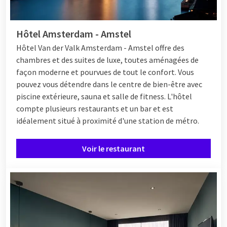
Brunch à la carte
Hôtel Amsterdam - Amstel
Souhaitez-vous venir prendre un bon brunch, déjeuner ou
Hôtel Van der Valk Amsterdam - Amstel offre des
dîner ? Les hôtels Van der Valk disposent d'un restaurant à la
chambres et des suites de luxe, toutes aménagées de
carte où vous pouvez, avec vos amis et votre famille, profiter
façon moderne et pourvues de tout le confort. Vous
de plats surprenants de notre carte. Avec un large choix de
pouvez vous détendre dans le centre de bien-être avec
plats de poisson et de viande, il y en a pour tous les goûts,
piscine extérieure, sauna et salle de fitness. L'hôtel
même pour les enfants. Les végétariens et les véganes ont
compte plusieurs restaurants et un bar et est
également suffisamment de choix. Laissez-vous surprendre
idéalement situé à proximité d'une station de métro.
par les spécialités de nos chefs et découvrez les délicieuses
combinaisons de plats locaux et internationaux.
Voir le restaurant
Buffet de cuisine en direct
En plus d'un délicieux brunch, nos hôtels proposent
également un
cuisine en direct buffet dînatoire
à. Pendant le
buffet Live Cooking, vous pouvez profiter d'une offre variée de