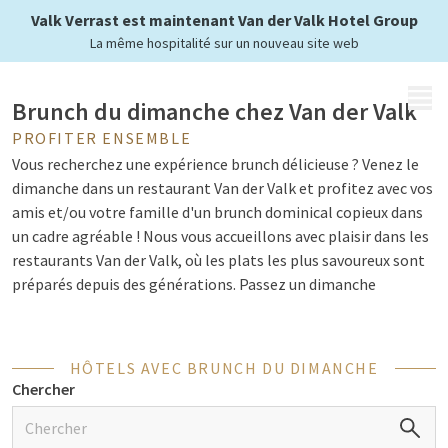
avec des amis et de la famille
Valk Verrast est maintenant Van der Valk Hotel Group
La même hospitalité sur un nouveau site web
MENU
Brunch du dimanche chez Van der Valk
PROFITER ENSEMBLE
Vous recherchez une expérience brunch délicieuse ? Venez le
dimanche dans un restaurant Van der Valk et profitez avec vos
amis et/ou votre famille d'un brunch dominical copieux dans
un cadre agréable ! Nous vous accueillons avec plaisir dans les
restaurants Van der Valk, où les plats les plus savoureux sont
préparés depuis des générations. Passez un dimanche
inoubliable !
HÔTELS AVEC BRUNCH DU DIMANCHE
Commencez bien votre journée avec un
Chercher
brunch chez Van der Valk