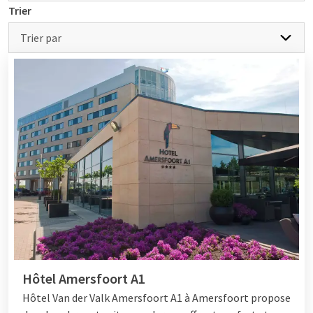
Envie, après une délicieuse nuit de sommeil, de prendre un
Trier
brunch copieux chez Van der Valk ? Optez alors pour un
restaurant Van der Valk et laissez vos envies culinaires de
Trier par
brunch se réaliser. Beaucoup de nos hôtels proposent le
dimanche un délicieux buffet-brunch. De nombreux hôtels Van
der Valk disposent également d'un
cuisine en
direct
restaurant-buffet où nos chefs sont prêts chaque week-
end à préparer pour vous les repas les plus savoureux. Van der
Valk vous accueille volontiers pour venir profiter d'un délicieux
brunch dominical dans l'un de nos restaurants.
Tous les hôtels & restaurants Van der Valk
Qu'est-ce qui est inclus dans un brunch
chez Van der Valk
Hôtel Amersfoort A1
Un brunch chez Van der Valk consiste en un buffet copieux
offrant un large choix de plats:
Hôtel Van der Valk Amersfoort A1 à Amersfoort propose