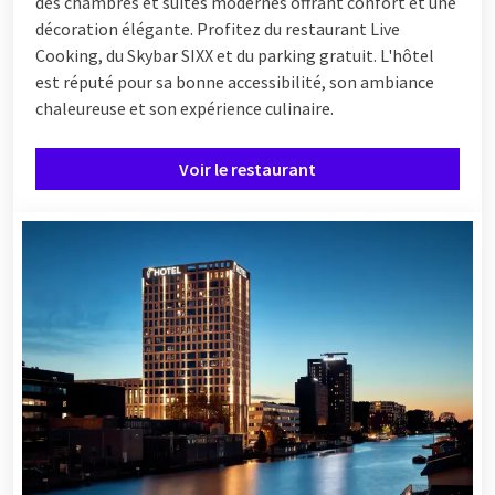
des chambres et suites modernes offrant confort et une
Soupe du jour
décoration élégante. Profitez du restaurant Live
Diverses variétés de pain et petits pains de luxe
Cooking, du Skybar SIXX et du parking gratuit. L'hôtel
Garniture salée et sucrée
est réputé pour sa bonne accessibilité, son ambiance
Différentes salades
chaleureuse et son expérience culinaire.
Yaourt et plusieurs types de quark
Variété de plats froids de poisson et de viande
Voir le restaurant
Divers plats chauds de poisson, de viande et de saison
Buffet de desserts varié avec les plus délicieuses douceurs
Variation spéciale de fromages internationaux
Pour les enfants: frites, snacks et coloriages
Inclus : jus de fruits, produits laitiers, café et thé.
Chez Van der Valk, les souhaits alimentaires et les allergies
sont pris en compte. Indiquez-les à l'avance afin que le
restaurant puisse proposer des alternatives adaptées.
Veuillez noter que l'offre exacte peut varier selon l'hôtel Van
der Valk.