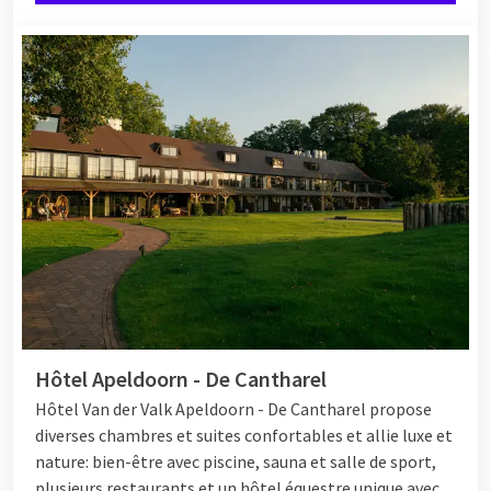
Réservez facilement en ligne
Voulez-vous être assuré d'un brunch dominical détendu et
savoureux ? Réservez simplement en ligne. Ainsi, vous aurez la
garantie d'une place et pourrez profiter sans souci de toutes
les délicieuses choses que notre brunch a à offrir.
Hôtel Apeldoorn - De Cantharel
Hôtel Van der Valk Apeldoorn - De Cantharel propose
diverses chambres et suites confortables et allie luxe et
nature: bien-être avec piscine, sauna et salle de sport,
plusieurs restaurants et un hôtel équestre unique avec