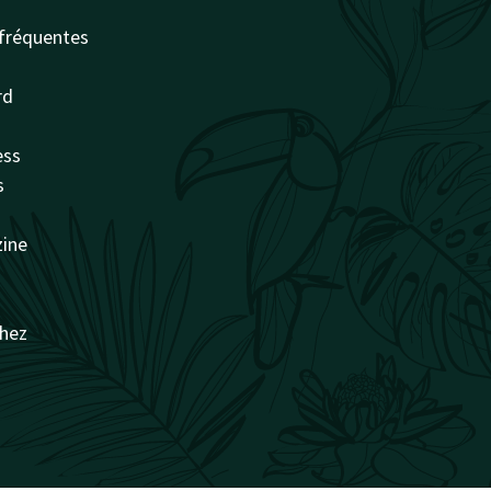
fréquentes
rd
ess
s
zine
chez