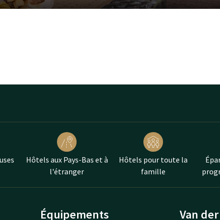
nière active ?
Louez un vélo
à
séjours courts et longs, l'hôtel
t vous avez besoin pour passer
uses
Hôtels aux Pays-Bas et à
Hôtels pour toute la
Épar
l'étranger
famille
progr
Équipements
Van der