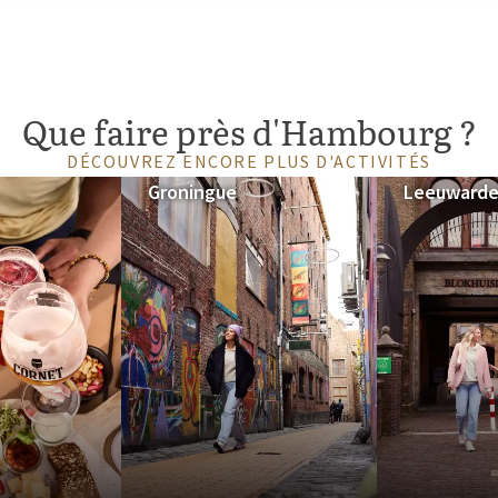
taurants et boutiques qui
ouhaitiez faire du shopping, vous
 a quelque chose à offrir à
Que faire près d'Hambourg ?
DÉCOUVREZ ENCORE PLUS D'ACTIVITÉS
Groningue
Leeuward
rt d'entre eux sont situés au
niez pour vous détendre ou pour
ondre à vos besoins.
pose un séjour confortable avec
uvez utiliser le bar et le
 garer gratuitement à l'hôtel