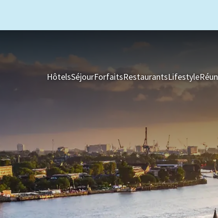
Hôtels
Séjour
Forfaits
Restaurants
Lifestyle
Réun