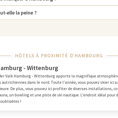
 beaucoup à découvrir dans les
stadt, le plus grand complexe
-elle la peine ?
oine mondial de l'UNESCO.
sée maritime, où vous
Situé près du port, ce musée
nte ville de commerce et de
nantes sur les navires, la
aperçu fascinant du rôle de
HÔTELS À PROXIMITÉ D'HAMBOURG
teurs d'art, la Hamburger
ite l'une des plus grandes et des
Hamburg - Wittenburg
e, allant des peintures
der Valk Hamburg - Wittenburg apporte la magnifique atmosphèr
llemands et internationaux.
utrichiennes dans le nord. Toute l'année, vous pouvez skier ici su
offre également d'excellentes
rieure. De plus, vous pouvez ici profiter de diverses installations,
cœur de la ville, est un centre
una, un bowling et une piste de ski nautique. L'endroit idéal pour 
opping
. Vous y trouverez un large
oubliables !
roduits locaux. Hambourg n'a pas
bilités de shopping, mais aussi