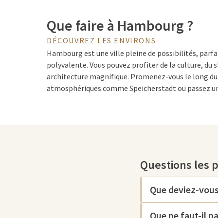
Que faire à Hambourg ?
DÉCOUVREZ LES ENVIRONS
Hambourg est une ville pleine de possibilités, parf
polyvalente. Vous pouvez profiter de la culture, du s
architecture magnifique. Promenez-vous le long du 
atmosphériques comme Speicherstadt ou passez un
Elbphilharmonie.
Les curiosités de Hambour
Questions les 
Hambourg offre une grande variété de curiosités qui 
unique. L'un des sites les plus emblématiques est l
d'œuvre architectural célèbre non seulement pour s
Que deviez-vous
pour les vues panoramiques qu'il offre sur la ville et 
les amateurs de musique, car c'est l'une des salles 
Que ne faut-il 