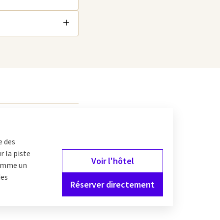
e des
r la piste
Voir l'hôtel
 comme un
des
Réserver directement