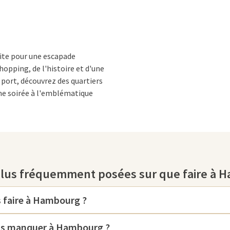
aite pour une escapade
hopping, de l'histoire et d'une
port, découvrez des quartiers
e soirée à l'emblématique
g
plus fréquemment posées sur que faire à 
font de la ville une destination
'Elbphilharmonie, un chef-
on design saisissant, mais aussi
 faire à Hambourg ?
le port. C'est l'endroit idéal pour
de concert les plus importantes
pas manquer à Hambourg ?