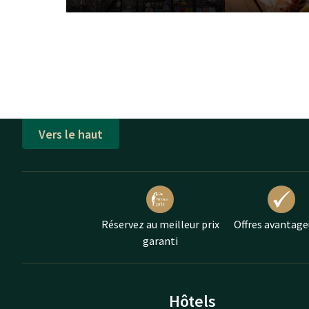
Hamburg. Vous souhaitez découvrir Hambourg de ma
l'hôtel et partez à l'aventure ! Choix idéal pour les 
Van der Valk Hamburg-Wittenburg offre tout ce don
un agréable moment à Hambourg.
Vers le haut
Réservez au meilleur prix
Offres avantage
garanti
Hôtels